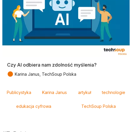
Czy AI odbiera nam zdolność myślenia?
●
Karina Janus, TechSoup Polska
Tagi
Publicystyka
Karina Janus
artykuł
technologie
edukacja cyfrowa
TechSoup Polska