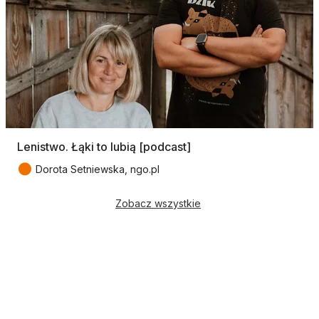
Lenistwo. Łąki to lubią [podcast]
●
Dorota Setniewska, ngo.pl
Zobacz wszystkie