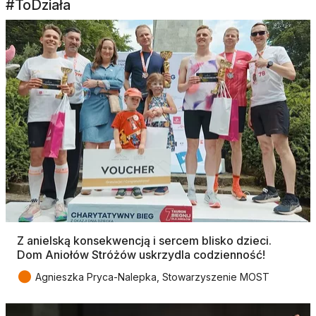
#ToDziała
Z anielską konsekwencją i sercem blisko dzieci.
Dom Aniołów Stróżów uskrzydla codzienność!
●
Agnieszka Pryca-Nalepka, Stowarzyszenie MOST