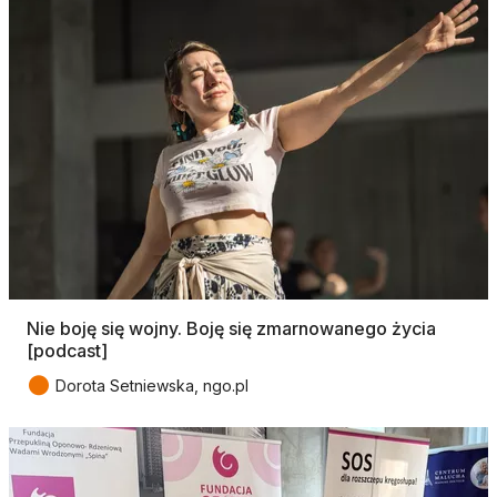
Nie boję się wojny. Boję się zmarnowanego życia
[podcast]
●
Dorota Setniewska, ngo.pl