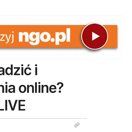
dzić i
a online?
LIVE