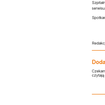
Szpital
serwisu
Spotkan
Redakcj
Dodaj
Czekamy
czytają 