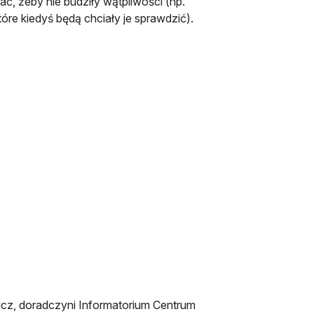
ć, żeby nie budziły wątpliwości (np.
tóre kiedyś będą chciały je sprawdzić).
ię w nowej karcie
icz, doradczyni Informatorium Centrum