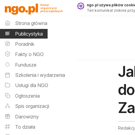
Publicystyka - ngo.pl
ngo.pl używa plików cookie
Portal
organizacji
Ten komunikat zniknie przy
pozarządowych
Menu główne
Strona główna
Publicystyka
Poradnik
Fakty o NGO
Fundusze
Ja
Szkolenia i wydarzenia
do
Usługi dla NGO
Ogłoszenia
Za
Spis organizacji
Darowizny
To działa
Redakcj