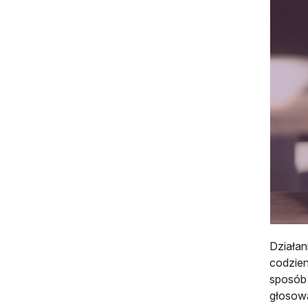
Działan
codzien
sposób 
głosowa