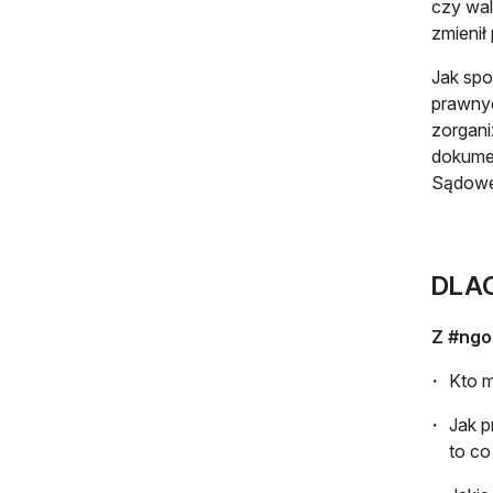
czy wal
zmienił
Jak spo
prawnyc
zorgani
dokumen
Sądoweg
DLA
Z #ngo
Kto m
Jak p
to co