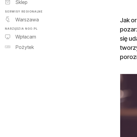
Sklep
SERWISY REGIONALNE
Warszawa
Jak o
pozar
NARZĘDZIA NGO.PL
Wpłacam
się ud
tworz
Pożytek
poroz