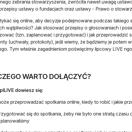
nego zebrania stowarzyszenia, zwróciła nawet uwagę ustawod
 przepisy ustawy o fundacjach oraz ustawy - Prawo o stowar
tykać się online, aby decyzje podejmowane podczas takiego sp
h wątpliwości? Jak stosować przepisy o głosowaniach i posi
zować (tzn. zaplanować i przygotować) i jak przeprowadzić 
ty (uchwały, protokoły), jeśli wiemy, że będziemy je potem 
o. Tym właśnie zagadnieniom poświęcimy lipcowy LIVE ngo.
CZEGO WARTO DOŁĄCZYĆ?
plLIVE dowiesz się:
oże przeprowadzać spotkania online, kiedy to robić i jakie p
rzygotować się do spotkania, żeby nie było one stratą czasu 
 planowaliśmy