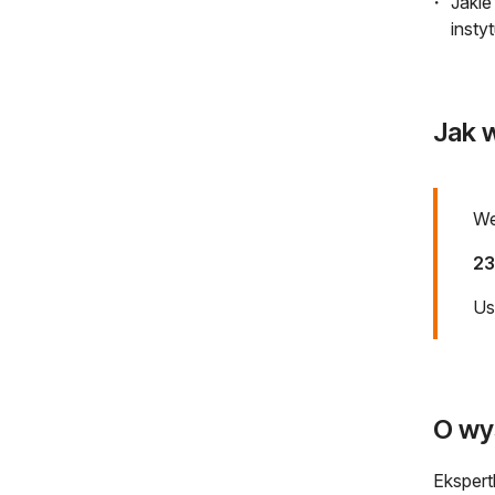
Jakie
insty
Jak w
We
23
Us
O wy
Ekspert