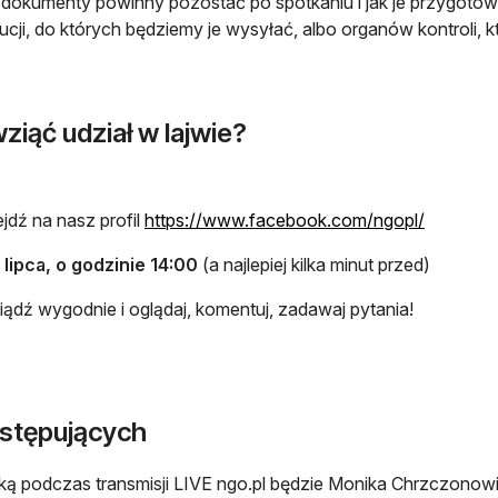
 dokumenty powinny pozostać po spotkaniu i jak je przygotowa
tucji, do których będziemy je wysyłać, albo organów kontroli, k
ziąć udział w lajwie?
otwiera s
jdź na nasz profil
https://www.facebook.com/ngopl/
 lipca, o godzinie 14:00
(a najlepiej kilka minut przed)
iądź wygodnie i oglądaj, komentuj, zadawaj pytania!
stępujących
ką podczas transmisji LIVE ngo.pl będzie Monika Chrzczonow