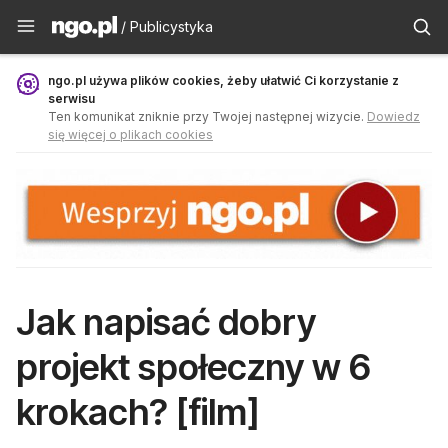
Publicystyka - ngo.pl
/ Publicystyka
ngo.pl używa plików cookies, żeby ułatwić Ci korzystanie z
serwisu
Ten komunikat zniknie przy Twojej następnej wizycie.
Dowiedz
się więcej o plikach cookies
Jak napisać dobry
projekt społeczny w 6
krokach? [film]