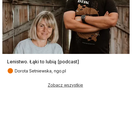
Lenistwo. Łąki to lubią [podcast]
●
Dorota Setniewska, ngo.pl
Zobacz wszystkie