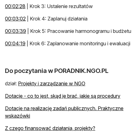
otwiera się w nowej karcie
00:02:28
| Krok 3: Ustalenie rezultatów
otwiera się w nowej karcie
00:03:02
| Krok 4: Zaplanuj działania
otwiera się w nowej karcie
00:03:39
| Krok 5: Pracowanie harmonogramu i budżetu
otwiera się w nowej karcie
00:04:19
| Krok 6: Zaplanowanie monitoringu i ewaluacji
Do poczytania w PORADNIK.NGO.PL
dział:
Projekty i zarządzanie w NGO
Dotacje - co to jest, skąd je brać, jakie są procedury
Dotacje na realizację zadań publicznych. Praktyczne
wskazówki
Z czego finansować działania, projekty?