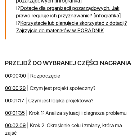
pozarządowych [infografika]
⁉️
Dotacje dla organizacji pozarządowych. Jak
prawo reguluje ich przyznawanie? [infografika]
⁉
️Korzystacie lub planujecie skorzystać z dotacji?
Zajrzyjcie do materiałów w PORADNIK
PRZEJDŹ DO WYBRANEJ CZĘŚCI NAGRANIA
otwiera się w nowej karcie
00:00:00
| Rozpoczęcie
otwiera się w nowej karcie
00:00:29
| Czym jest projekt społeczny?
otwiera się w nowej karcie
00:01:17
| Czym jest logika projektowa?
otwiera się w nowej karcie
00:01:35
| Krok 1: Analiza sytuacji i diagnoza problemu
otwiera się w nowej karcie
00:02:09
| Krok 2: Określenie celu i zmiany, która ma
zajść