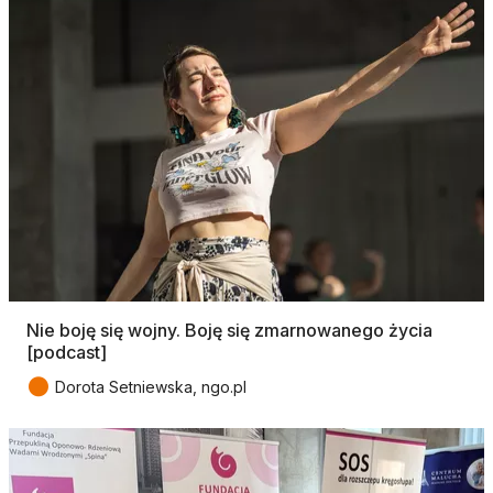
Nie boję się wojny. Boję się zmarnowanego życia
[podcast]
●
Dorota Setniewska, ngo.pl