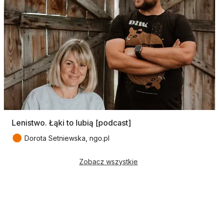
Lenistwo. Łąki to lubią [podcast]
●
Dorota Setniewska, ngo.pl
Zobacz wszystkie