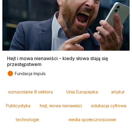
Hejt i mowa nienawiści – kiedy słowa stają się
przestępstwem
●
Fundacja Impuls
Tagi
wzmacnianie III sektora
Unia Europejska
artykuł
Publicystyka
hejt, mowa nienawiści
edukacja cyfrowa
technologie
media społecznościowe