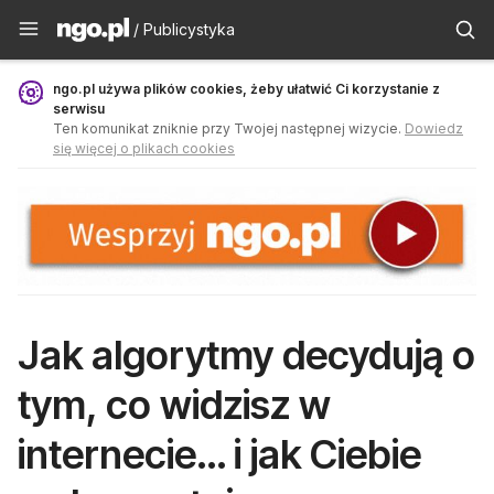
Publicystyka - ngo.pl
/ Publicystyka
ngo.pl używa plików cookies, żeby ułatwić Ci korzystanie z
serwisu
Ten komunikat zniknie przy Twojej następnej wizycie.
Dowiedz
się więcej o plikach cookies
Jak algorytmy decydują o
tym, co widzisz w
internecie… i jak Ciebie