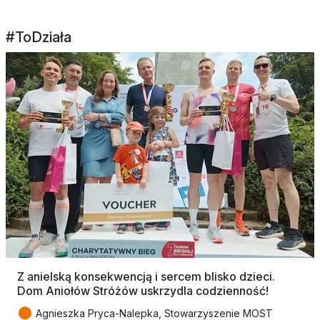
#ToDziała
Z anielską konsekwencją i sercem blisko dzieci.
Dom Aniołów Stróżów uskrzydla codzienność!
●
Agnieszka Pryca-Nalepka, Stowarzyszenie MOST