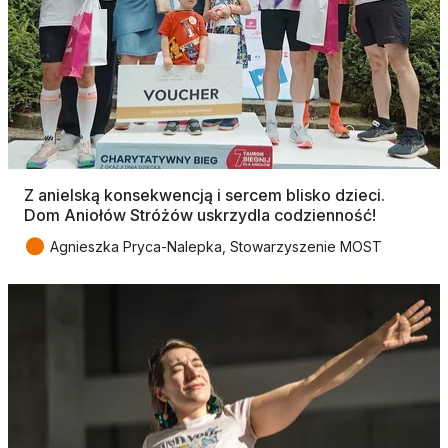
Z anielską konsekwencją i sercem blisko dzieci.
Dom Aniołów Stróżów uskrzydla codzienność!
●
Agnieszka Pryca-Nalepka, Stowarzyszenie MOST