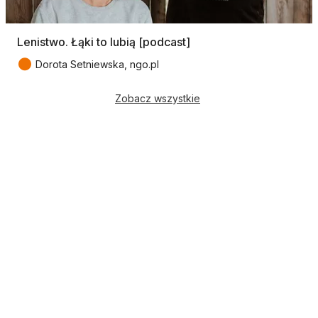
Lenistwo. Łąki to lubią [podcast]
●
Dorota Setniewska, ngo.pl
Zobacz wszystkie