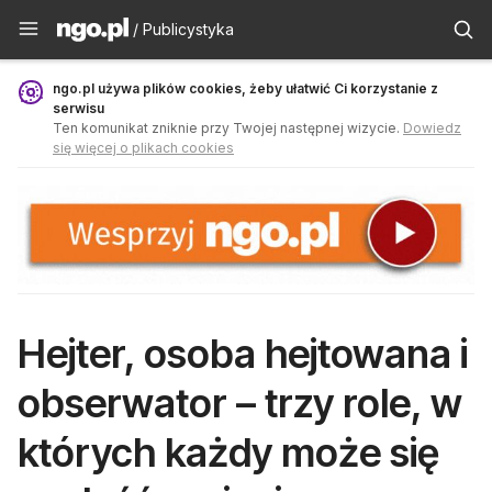
Publicystyka - ngo.pl
/ Publicystyka
ngo.pl używa plików cookies, żeby ułatwić Ci korzystanie z
serwisu
Ten komunikat zniknie przy Twojej następnej wizycie.
Dowiedz
się więcej o plikach cookies
Hejter, osoba hejtowana i
obserwator – trzy role, w
których każdy może się