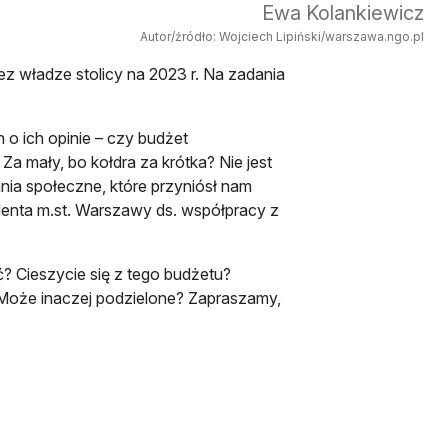
Ewa Kolankiewicz
Autor/źródło: Wojciech Lipiński/warszawa.ngo.pl
z władze stolicy na 2023 r. Na zadania
.
o ich opinie – czy budżet
a mały, bo kołdra za krótka? Nie jest
ia społeczne, które przyniósł nam
enta m.st. Warszawy ds. współpracy z
ć? Cieszycie się z tego budżetu?
Może inaczej podzielone? Zapraszamy,