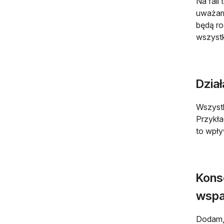
Na fali
uważam 
będą ro
wszystk
Dział
Wszystk
Przykł
to wpł
Kons
wspa
Dodam, 