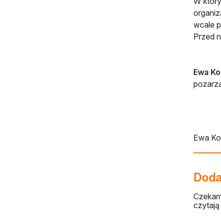
W który
organiz
wcale p
Przed n
Ewa Ko
pozarz
Ewa Ko
Dodaj
Czekamy
czytają 