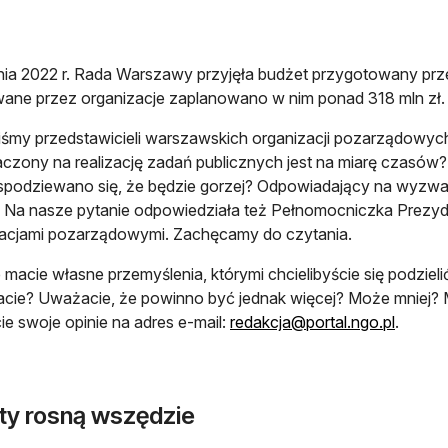
nia 2022 r. Rada Warszawy przyjęła budżet przygotowany prze
wane przez organizacje zaplanowano w nim ponad 318 mln zł
iśmy przedstawicieli warszawskich organizacji pozarządowych 
czony na realizację zadań publicznych jest na miarę czasów? Z
 spodziewano się, że będzie gorzej? Odpowiadający na wyzwan
 Na nasze pytanie odpowiedziała też Pełnomocniczka Prezyd
zacjami pozarządowymi. Zachęcamy do czytania.
macie własne przemyślenia, którymi chcielibyście się podzieli
cie? Uważacie, że powinno być jednak więcej? Może mniej? 
cie swoje opinie na adres e-mail:
redakcja@portal.ngo.pl
.
ty rosną wszędzie