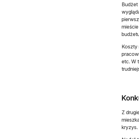
Budżet
wygląda
pierwsz
mieście
budżetu
Koszty 
pracown
etc. W 
trudniej
Konk
Z drugi
mieszka
kryzys.