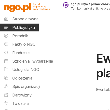
Publicystyka - ngo.pl
ngo.pl używa plików cookie
Portal
organizacji
Ten komunikat zniknie przy
pozarządowych
Menu główne
Strona główna
Publicystyka
Poradnik
Fakty o NGO
Fundusze
Ew
Szkolenia i wydarzenia
pl
Usługi dla NGO
Ogłoszenia
Spis organizacji
Ewa kol
Darowizny
To działa