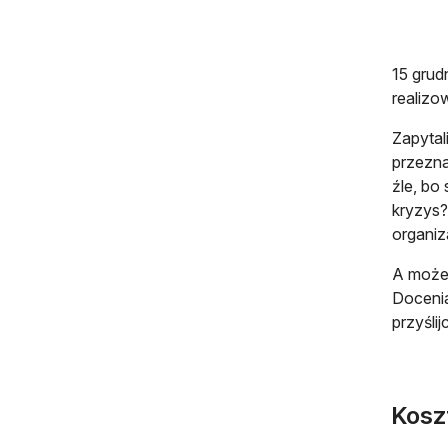
15 grud
realizo
Zapytal
przezna
źle, bo
kryzys?
organi
A może 
Docenia
przyślij
Kosz