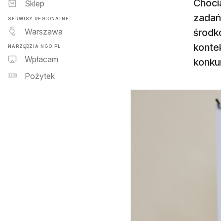
Choci
Sklep
zadań
SERWISY REGIONALNE
Warszawa
środkó
konte
NARZĘDZIA NGO.PL
Wpłacam
konku
Pożytek