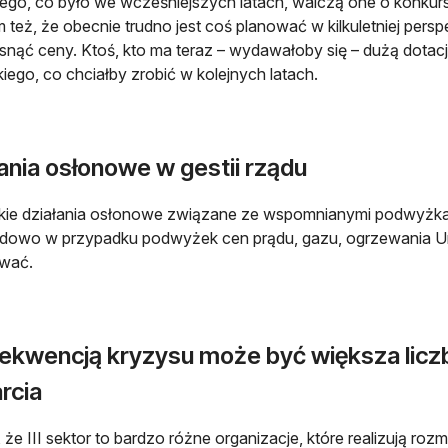
 tego, co było we wcześniejszych latach, walczą one o konkurs
też, że obecnie trudno jest coś planować w kilkuletniej persp
snąć ceny. Ktoś, kto ma teraz – wydawałoby się – dużą dotacj
iego, co chciałby zrobić w kolejnych latach.
ania osłonowe w gestii rządu
ie działania osłonowe związane ze wspomnianymi podwyżkami
adowo w przypadku podwyżek cen prądu, gazu, ogrzewania U
ywać.
ekwencją kryzysu może być większa licz
rcia
że III sektor to bardzo różne organizacje, które realizują ro