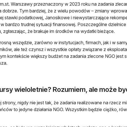
 m.st. Warszawy przeznaczony w 2023 roku na zadania zlec
 dobrze. Tym bardziej, że z wielu powodów – zmiany wprowad
ej stawki podatkowej, Janosikowe i niewystarczające rekomp
 w bardzo trudnej sytuacji finansowej. Poszczególne dzielnice
, zgłaszając, że brakuje im środków na wydatki bieżące.
rosną wszędzie, zarówno w instytucjach, firmach, jak i w sam
ików, ale też czynsz i wszystkie opłaty związane z eksploata
tym kontekście większy budżet na zadania zlecone NGO jest 
sza.
ursy wieloletnie? Rozumiem, ale może by
ej strony, nigdy nie jest tak, że zadania realizowane na rzecz m
ńców to jedyne działania NGO. Wszystkim będzie ciężko, rów