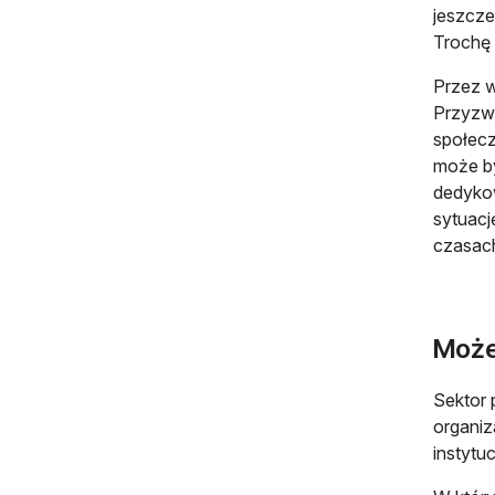
jeszcze
Trochę 
Przez w
Przyzwy
społecz
może by
dedykow
sytuacj
czasach
Może
Sektor 
organiz
instytu