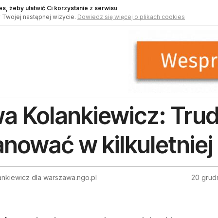
s, żeby ułatwić Ci korzystanie z serwisu
 Twojej następnej wizycie.
Dowiedz się więcej o plikach cookies
a Kolankiewicz: Trud
anować w kilkuletnie
ankiewicz dla warszawa.ngo.pl
20 grud