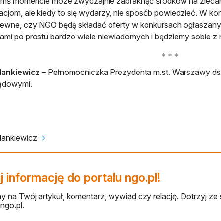
mś momencie może zwyczajnie zabraknąć środków na zlecani
acjom, ale kiedy to się wydarzy, nie sposób powiedzieć. W ko
ewne, czy NGO będą składać oferty w konkursach ogłaszany
ami po prostu bardzo wiele niewiadomych i będziemy sobie z n
lankiewicz
– Pełnomocniczka Prezydenta m.st. Warszawy ds.
ądowymi.
lankiewicz
🡢
 informację do portalu ngo.pl!
 na Twój artykuł, komentarz, wywiad czy relację. Dotrzyj ze 
ngo.pl.