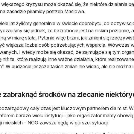
 większego kryzysu może okazać się, że niektóre działania b
na zasadzie piramidy potrzeb Maslowa.
iele lat żyliśmy generalnie w świecie dobrobytu, co oczywiście
czailiśmy się jednak, że bezrobocie jest na niskim poziomie,
ną w miarę stała. Pytanie więc brzmi, jak zmieni się rzeczywi
ć większa liczba osób potrzebujących wsparcia. Wówczas w
anych. I wtedy może się okazać, że zajmujące się tym organiz
ę niż te, które realizują inne ważne działania, które realizowa
”. W budżecie jeszcze takich zmian nie widać, ale nie można 
 zabraknąć środków na zlecanie niektór
pozarządowy cały czas jest kluczowym partnerem dla m.st. 
atorem bardzo wielu instytucji i jako organizator mamy obow
cji miejskich – NGO zawsze będą w gorszej sytuacji.