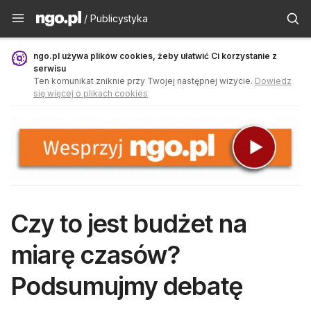
Publicystyka - ngo.pl
/ Publicystyka
ngo.pl używa plików cookies, żeby ułatwić Ci korzystanie z
serwisu
Ten komunikat zniknie przy Twojej następnej wizycie.
Dowiedz
się więcej o plikach cookies
Czy to jest budżet na
miarę czasów?
Podsumujmy debatę