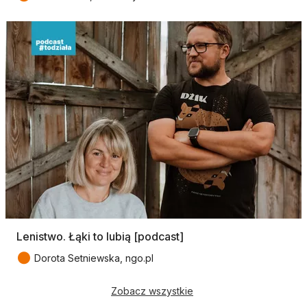
Lenistwo. Łąki to lubią [podcast]
●
Dorota Setniewska, ngo.pl
Zobacz wszystkie