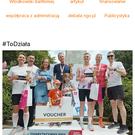
Włodkowski Bartłomiej
artykuł
finansowanie
współpraca z administracją
debata ngo.pl
Publicystyka
#ToDziała