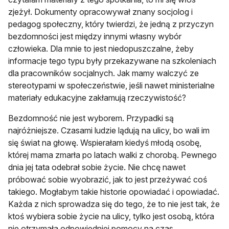
zjeżył. Dokumenty opracowywał znany socjolog i
pedagog społeczny, który twierdzi, że jedną z przyczyn
bezdomności jest między innymi własny wybór
człowieka. Dla mnie to jest niedopuszczalne, żeby
informacje tego typu były przekazywane na szkoleniach
dla pracowników socjalnych. Jak mamy walczyć ze
stereotypami w społeczeństwie, jeśli nawet ministerialne
materiały edukacyjne zakłamują rzeczywistość?
Bezdomność nie jest wyborem. Przypadki są
najróżniejsze. Czasami ludzie lądują na ulicy, bo wali im
się świat na głowę. Wspierałam kiedyś młodą osobę,
której mama zmarła po latach walki z chorobą. Pewnego
dnia jej tata odebrał sobie życie. Nie chcę nawet
próbować sobie wyobrazić, jak to jest przeżywać coś
takiego. Mogłabym takie historie opowiadać i opowiadać.
Każda z nich sprowadza się do tego, że to nie jest tak, że
ktoś wybiera sobie życie na ulicy, tylko jest osobą, która
nie otrzymała odpowiedniej pomocy na czas.