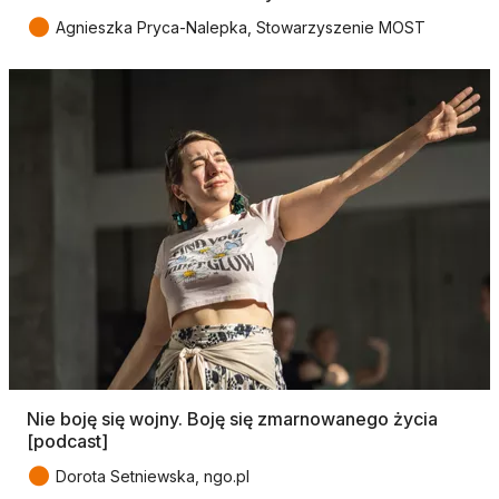
●
Agnieszka Pryca-Nalepka, Stowarzyszenie MOST
Nie boję się wojny. Boję się zmarnowanego życia
[podcast]
●
Dorota Setniewska, ngo.pl