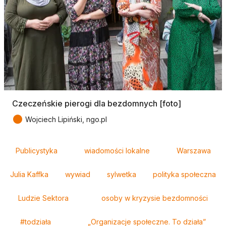
Czeczeńskie pierogi dla bezdomnych [foto]
●
Wojciech Lipiński, ngo.pl
Tagi
Publicystyka
wiadomości lokalne
Warszawa
Julia Kaffka
wywiad
sylwetka
polityka społeczna
Ludzie Sektora
osoby w kryzysie bezdomności
#todziała
„Organizacje społeczne. To działa”