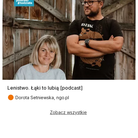
Lenistwo. Łąki to lubią [podcast]
●
Dorota Setniewska, ngo.pl
Zobacz wszystkie