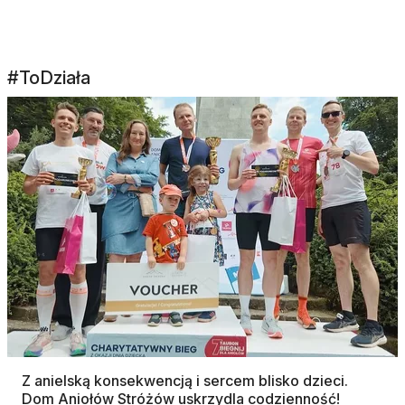
#ToDziała
Z anielską konsekwencją i sercem blisko dzieci.
Dom Aniołów Stróżów uskrzydla codzienność!