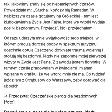
tak, jakbyśmy znały się od niepamiętnych czasów.
Powiedziała mi: „Słuchaj, kończy się Ramadan. W
najbliższym czasie gotujemy na Grójeckiej – tam jest
klubokawiarnia Życie Jest Fajne, która we wtorki wydaje
posiłki bezdomnym. Przyjedź”. No i przyjechałam.
Od razu uderzyła mnie wyjątkowość tego miejsca, w
którym pracują dorosłe osoby w spektrum autyzmu,
gościnnie gotują Czeczenki dotknięte traumą wojenną i
stołują się bezdomni. Nigdy nie zapomnę mojej pierwszej
wizyty w Życie Jest Fajne. Z zawodu jestem florystką. W
tamtym czasie pracowałam w kwiaciarni i miałam
wpisane w grafiku, że we wtorki mnie nie ma. Co tydzień
jeździłam z Otrębusów do Warszawy, żeby gotować dla
ubogich.
→ Przeczytaj: Czeczeńskie pierogi dla bezdomnych
[foto]
Domyślam się, że to nie był pierwszy raz, kiedy