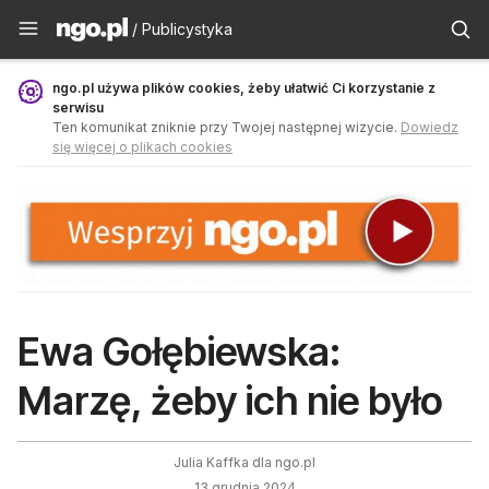
Publicystyka - ngo.pl
/ Publicystyka
ngo.pl używa plików cookies, żeby ułatwić Ci korzystanie z
serwisu
Ten komunikat zniknie przy Twojej następnej wizycie.
Dowiedz
się więcej o plikach cookies
Ewa Gołębiewska:
Marzę, żeby ich nie było
Julia Kaffka dla ngo.pl
13 grudnia 2024