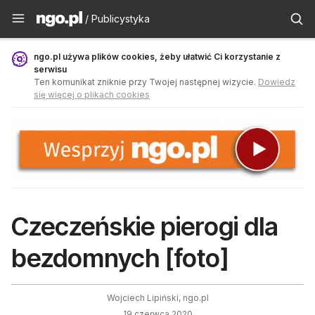
Publicystyka - ngo.pl
/ Publicystyka
ngo.pl używa plików cookies, żeby ułatwić Ci korzystanie z
serwisu
Ten komunikat zniknie przy Twojej następnej wizycie.
Dowiedz
się więcej o plikach cookies
Czeczeńskie pierogi dla
bezdomnych [foto]
Wojciech Lipiński, ngo.pl
19 czerwca 2020