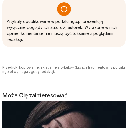
Artykuły opublikowane w portalu ngo.pl prezentują
wyłącznie poglądy ich autorów, autorek. Wyrażone w nich
opinie, komentarze nie muszą być tożsame z poglądami
redakcji.
Przedruk, kopiowanie, skracanie artykułów (lub ich fragmentów) z portalu
ngo.pl wymaga zgody redakcji.
Może Cię zainteresować