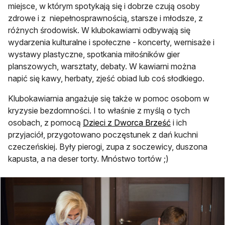
miejsce, w którym spotykają się i dobrze czują osoby
zdrowe i z niepełnosprawnością, starsze i młodsze, z
różnych środowisk. W klubokawiarni odbywają się
wydarzenia kulturalne i społeczne - koncerty, wernisaże i
wystawy plastyczne, spotkania miłośników gier
planszowych, warsztaty, debaty. W kawiarni można
napić się kawy, herbaty, zjeść obiad lub coś słodkiego.
Klubokawiarnia angażuje się także w pomoc osobom w
kryzysie bezdomności. I to właśnie z myślą o tych
otwiera się w 
osobach, z pomocą
Dzieci z Dworca Brześć
i ich
przyjaciół, przygotowano poczęstunek z dań kuchni
czeczeńskiej. Były pierogi, zupa z soczewicy, duszona
kapusta, a na deser torty. Mnóstwo tortów ;)