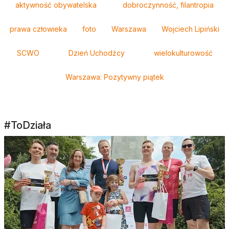
aktywność obywatelska
dobroczynność, filantropia
prawa człowieka
foto
Warszawa
Wojciech Lipiński
SCWO
Dzień Uchodźcy
wielokulturowość
Warszawa: Pozytywny piątek
#ToDziała