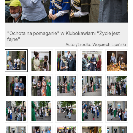
"Ochota na pomaganie" w Klubokawiarni "Życie jest
"
fajne"
f
Autor/źródło: Wojciech Lipiński