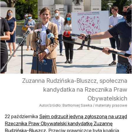
Zuzanna Rudzińska-Bluszcz, społeczna
kandydatka na Rzecznika Praw
Obywatelskich
Autor/źródło: Bartłomiej Sawka / materiały prasowe
22 października
Sejm odrzucił jedyną zgłoszoną na urząd
Rzecznika Praw Obywatelski kandydatkę Zuzannę
Rudzińską-Bluszcz
. Przeciw prawniczce była koalicja