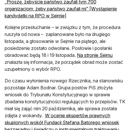
„Proszę, żebyście państwo zaufali tym 700
organizacjom, żeby państwo zaufali mi” [Wystąpienie
kandydatki na RPO w Sejmie]
Kolejne przesłuchanie – w związku z tym, że procedura
ruszyła od nowa – zaplanowane było na drugiego
listopada, a głosowanie w Sejmie na piątego, ale
posiedzenie zostało odwołane. Posłowie i posłanki
otwiera 
obradować będą 18 i 19 listopada.
Na stronie Sejmu
znalazła się informacja, że porządek obrad może zostać
uzupełniony o wybór RPO.
Do czasu wyłonienia nowego Rzecznika, na stanowisku
pozostaje Adam Bodnar. Grupa posłów PiS złożyła
wniosek do Trybunału Konstytucyjnego w sprawie
zbadania konstytucyjności regulujących to przepisów. TK
miał się zająć nim 20 października, ale sprawa została
zdjęta z wokandy.
W ocenie ekspertów prawnych
skupionych wokół Fundacji Stefana Batorego wniosek
bezzasadny i świadczy o instrumentalnym traktowaniu