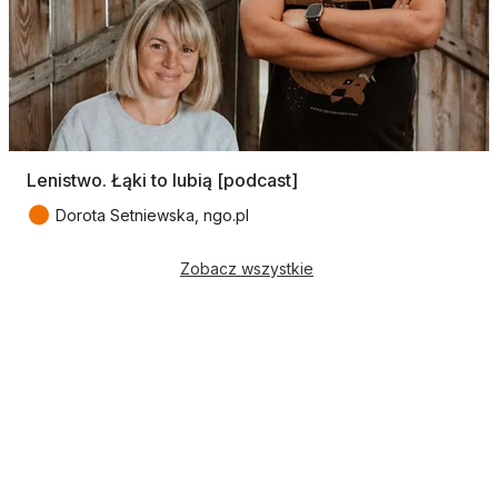
Lenistwo. Łąki to lubią [podcast]
●
Dorota Setniewska, ngo.pl
Zobacz wszystkie