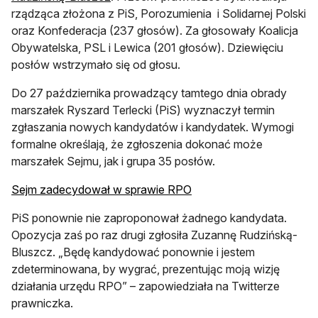
rządząca złożona z PiS, Porozumienia i Solidarnej Polski
oraz Konfederacja (237 głosów). Za głosowały Koalicja
Obywatelska, PSL i Lewica (201 głosów). Dziewięciu
posłów wstrzymało się od głosu.
Do 27 października prowadzący tamtego dnia obrady
marszałek Ryszard Terlecki (PiS) wyznaczył termin
zgłaszania nowych kandydatów i kandydatek. Wymogi
formalne określają, że zgłoszenia dokonać może
marszałek Sejmu, jak i grupa 35 posłów.
Sejm zadecydował w sprawie RPO
PiS ponownie nie zaproponował żadnego kandydata.
Opozycja zaś po raz drugi zgłosiła Zuzannę Rudzińską-
Bluszcz. „Będę kandydować ponownie i jestem
zdeterminowana, by wygrać, prezentując moją wizję
działania urzędu RPO” – zapowiedziała na Twitterze
prawniczka.