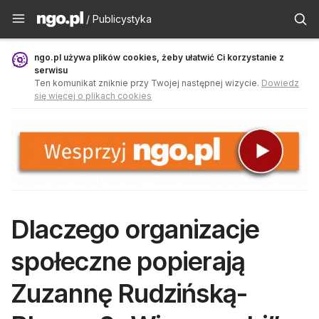
Publicystyka - ngo.pl
/ Publicystyka
ngo.pl używa plików cookies, żeby ułatwić Ci korzystanie z
serwisu
Ten komunikat zniknie przy Twojej następnej wizycie.
Dowiedz
się więcej o plikach cookies
Dlaczego organizacje
społeczne popierają
Zuzannę Rudzińską-