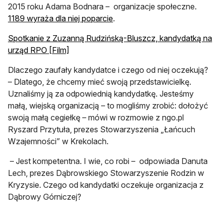
2015 roku Adama Bodnara – organizacje społeczne.
otwiera się w nowej karcie
1189 wyraża dla niej poparcie
.
Spotkanie z Zuzanną Rudzińską-Bluszcz, kandydatką na
urząd RPO [Film]
Dlaczego zaufały kandydatce i czego od niej oczekują?
– Dlatego, że chcemy mieć swoją przedstawicielkę.
Uznaliśmy ją za odpowiednią kandydatkę. Jesteśmy
małą, wiejską organizacją – to mogliśmy zrobić: dołożyć
swoją małą cegiełkę – mówi w rozmowie z ngo.pl
Ryszard Przytuła, prezes Stowarzyszenia „Łańcuch
Wzajemności” w Krekolach.
– Jest kompetentna. I wie, co robi – odpowiada Danuta
Lech, prezes Dąbrowskiego Stowarzyszenie Rodzin w
Kryzysie. Czego od kandydatki oczekuje organizacja z
Dąbrowy Górniczej?