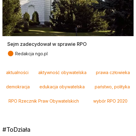
Sejm zadecydował w sprawie RPO
●
Redakcja ngo.pl
Tagi
aktualności
aktywność obywatelska
prawa człowieka
demokracja
edukacja obywatelska
państwo, polityka
RPO Rzecznik Praw Obywatelskich
wybór RPO 2020
#ToDziała