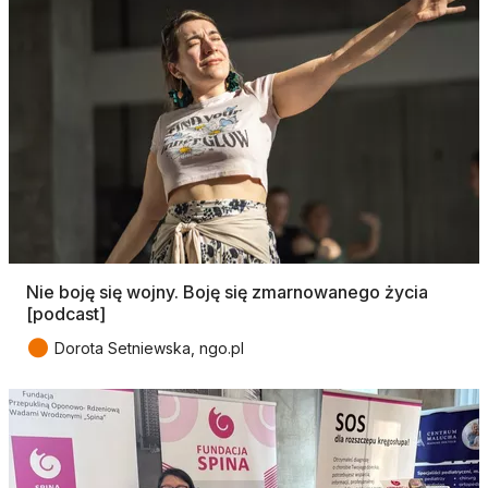
Nie boję się wojny. Boję się zmarnowanego życia
[podcast]
●
Dorota Setniewska, ngo.pl