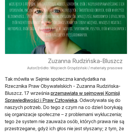
Zuzanna Rudzińska-Bluszcz
Autor/źródło: Wojciech Grzędziński / materiały prasowe
Tak mówiła w Sejmie społeczna kandydatka na
Rzecznika Praw Obywatelskich - Zuzanna Rudzińska-
Bluszcz. 17 września
przemawiała w sejmowej Komisji
otwiera się w nowej karci
Sprawiedliwości i Praw Człowieka
. Odwoływała się do
naszych potrzeb. Do tego z czym na co dzień borykają
się organizacje społeczne – z problemami wykluczenia;
tego że system nie zauważa osób, których prawa nie są
przestrzegane, gdyż ich głos nie jest słyszany; z tym, że