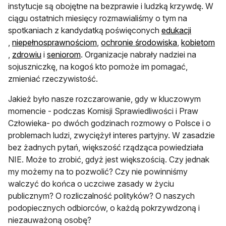
instytucje są obojętne na bezprawie i ludzką krzywdę. W
ciągu ostatnich miesięcy rozmawialiśmy o tym na
spotkaniach z kandydatką poświęconych
edukacji
otwiera się w nowej karcie
otwiera się w nowej karcie
otwiera się w
,
niepełnosprawnościom
,
ochronie środowiska
,
kobietom
otwiera się w nowej karcie
otwiera się w nowej karcie
otwiera się w nowej karcie
,
zdrowiu
i
seniorom
. Organizacje nabrały nadziei na
sojuszniczkę, na kogoś kto pomoże im pomagać,
zmieniać rzeczywistość.
Jakież było nasze rozczarowanie, gdy w kluczowym
momencie - podczas Komisji Sprawiedliwości i Praw
Człowieka- po dwóch godzinach rozmowy o Polsce i o
problemach ludzi, zwyciężył interes partyjny. W zasadzie
bez żadnych pytań, większość rządząca powiedziała
NIE. Może to zrobić, gdyż jest większością. Czy jednak
my możemy na to pozwolić? Czy nie powinniśmy
walczyć do końca o uczciwe zasady w życiu
publicznym? O rozliczalność polityków? O naszych
podopiecznych odbiorców, o każdą pokrzywdzoną i
niezauważoną osobę?