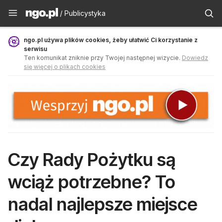
Publicystyka - ngo.pl
/ Publicystyka
ngo.pl używa plików cookies, żeby ułatwić Ci korzystanie z
serwisu
Ten komunikat zniknie przy Twojej następnej wizycie.
Dowiedz
się więcej o plikach cookies
Czy Rady Pożytku są
wciąż potrzebne? To
nadal najlepsze miejsce