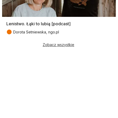
Lenistwo. Łąki to lubią [podcast]
●
Dorota Setniewska, ngo.pl
Zobacz wszystkie