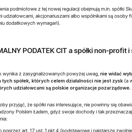
nia podmiotowe z tej nowej regulacji obejmują m.in. spółki Sk
i udziałowcami, akcjonariuszami albo wspólnikami są osoby fiz
eniu dodatkowych wymagań).
MALNY PODATEK CIT a spółki non-profit i
k wynika z zasygnalizowanych powyżej uwag,
nie widać wył
a tych spółek, których celem działalności nie jest zysk
(a 
órych udziałowcami są polskie organizacje pozarządowe.
oby przyjąć, że spółki nas interesujące, nie powinny się obaw
zony Polskim Ładem, gdyż swoje dochody i tak przeznaczają 
nia:
o poprzez art. 17 ust. 1 pkt 4 (podstawowe i najstarsze zwo