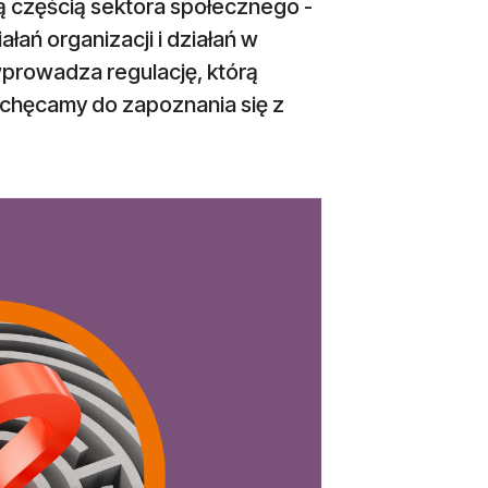
żą częścią sektora społecznego -
łań organizacji i działań w
prowadza regulację, którą
achęcamy do zapoznania się z