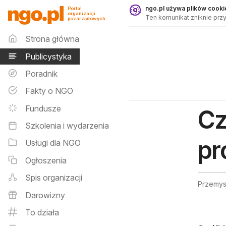
Publicystyka - ngo.pl
ngo.pl używa plików cookie
Portal
organizacji
Ten komunikat zniknie przy
pozarządowych
Menu główne
Strona główna
Publicystyka
Poradnik
Fakty o NGO
Fundusze
Cz
Szkolenia i wydarzenia
pr
Usługi dla NGO
Ogłoszenia
Spis organizacji
Przemysł
Darowizny
To działa