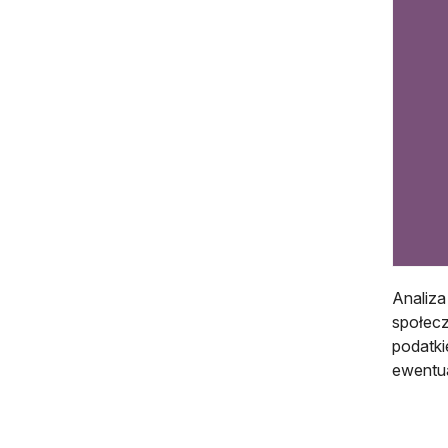
Analiza
społecz
podatki
ewentua