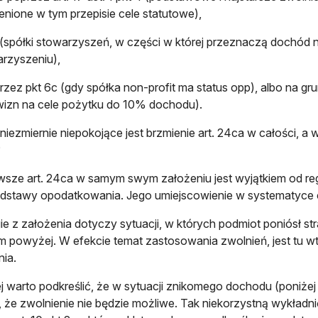
nione w tym przepisie cele statutowe),
 (spółki stowarzyszeń, w części w której przeznaczą dochód na
arzyszeniu),
rzez pkt 6c (gdy spółka non-profit ma status opp), albo na grun
wizn na cele pożytku do 10% dochodu).
niezmiernie niepokojące jest brzmienie art. 24ca w całości, a w
?
wsze art. 24ca w samym swym założeniu jest wyjątkiem od r
odstawy opodatkowania. Jego umiejscowienie w systematyce c
ie z założenia dotyczy sytuacji, w których podmiot poniósł str
m powyżej. W efekcie temat zastosowania zwolnień, jest tu w
ia.
j warto podkreślić, że w sytuacji znikomego dochodu (poniżej
 że zwolnienie nie będzie możliwe. Tak niekorzystną wykładni