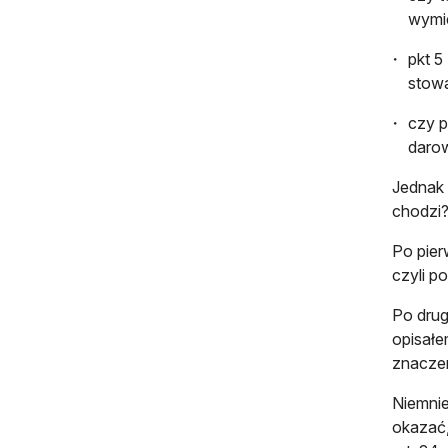
wymie
pkt 5
stow
czy p
daro
Jednak 
chodzi
Po pier
czyli p
Po drug
opisałe
znaczen
Niemnie
okazać,