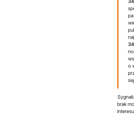
34
sp
pa
wi
pu
na
34
no
ws
o 
pr
si
Sygnali
brak mo
interes