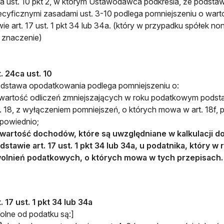
ca ust. 10 pkt 2, w którym Ustawodawca podkreśla, że podst
ecyficznymi zasadami ust. 3-10 podlega pomniejszeniu o war
ie art. 17 ust. 1 pkt 34 lub 34a. (który w przypadku spółek no
 znaczenie)
t. 24ca ust. 10
dstawa opodatkowania podlega pomniejszeniu o:
 wartość odliczeń zmniejszających w roku podatkowym pods
t. 18, z wyłączeniem pomniejszeń, o których mowa w art. 18f, pr
powiednio;
 wartość dochodów, które są uwzględniane w kalkulacji 
dstawie art. 17 ust. 1 pkt 34 lub 34a, u podatnika, który
olnień podatkowych, o których mowa w tych przepisach.
t. 17 ust. 1 pkt 34 lub 34a
olne od podatku są:]