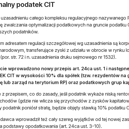
malny podatek CIT
uzasadnieniu całego kompleksu regulacyjnego nazywanego P
ę zwalczania optymalizacji podatkowych na gruncie podatku 
kszych podatników.
 adresatem regulacji szczegółowej wg uzasadnienia są korp
arodowym, transferujące zyski z udziału w obrocie w rynku 
 (por. str. 72 i n. uzasadnienia druku sejmowego nr 1532).
cie wprowadzono nowy przepis art. 24ca ust. 1 i następ
 CIT w wysokości 10% dla spółek (tzw. rezydentów na grun
bę lub zarząd na terytorium RP) oraz podatkowych grup ka
 z przepisem, co do zasady, jeśli podatnik wykaże niską ren
chodów (gdzie nie wlicza się przychodów z zysków kapitałow
y podatnik poniósł stratę, będzie objęty stawką 10% podatku 
awca wprowadził też cały szereg wyjątków od tej nowej zas
ia podstawy opodatkowania (art. 24ca ust. 3-10).