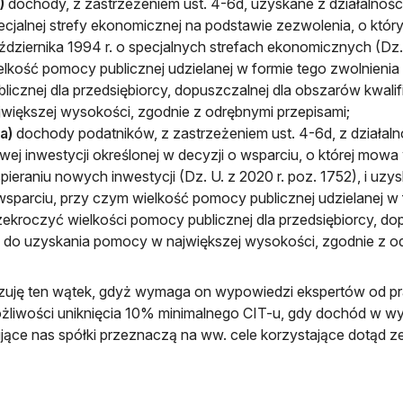
)
dochody, z zastrzeżeniem ust. 4-6d, uzyskane z działalnośc
ecjalnej strefy ekonomicznej na podstawie zezwolenia, o który
ździernika 1994 r. o specjalnych strefach ekonomicznych (Dz.
elkość pomocy publicznej udzielanej w formie tego zwolnieni
blicznej dla przedsiębiorcy, dopuszczalnej dla obszarów kwal
jwiększej wysokości, zgodnie z odrębnymi przepisami;
a)
dochody podatników, z zastrzeżeniem ust. 4-6d, z działalno
wej inwestycji określonej w decyzji o wsparciu, o której mowa 
pieraniu nowych inwestycji (Dz. U. z 2020 r. poz. 1752), i uzy
wsparciu, przy czym wielkość pomocy publicznej udzielanej w 
zekroczyć wielkości pomocy publicznej dla przedsiębiorcy, do
ę do uzyskania pomocy w największej wysokości, zgodnie z o
zuję ten wątek, gdyż wymaga on wypowiedzi ekspertów od p
żliwości uniknięcia 10% minimalnego CIT-u, gdy dochód w w
ujące nas spółki przeznaczą na ww. cele korzystające dotąd z