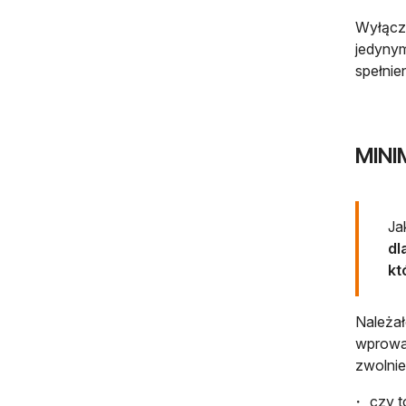
Wyłącze
jedynym
spełni
MINI
Ja
dl
kt
Należał
wprowad
zwolnie
czy t