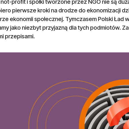
 not-profit i spółki tworzone przez NGO nie są du
iero pierwsze kroki na drodze do ekonomizacji dzia
rze ekonomii społecznej. Tymczasem Polski Ład w
amy jako niezbyt przyjazną dla tych podmiotów. Z
i przepisami.