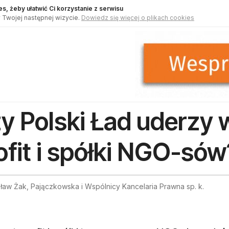
s, żeby ułatwić Ci korzystanie z serwisu
 Twojej następnej wizycie.
Dowiedz się więcej o plikach cookies
y Polski Ład uderzy 
ofit i spółki NGO-sów
aw Żak, Pajączkowska i Wspólnicy Kancelaria Prawna sp. k.