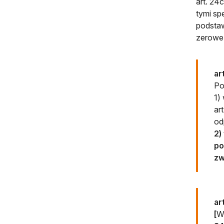
art. 24
tymi sp
podstaw
zerowe
ar
Po
1)
ar
od
2)
po
zw
ar
[
W