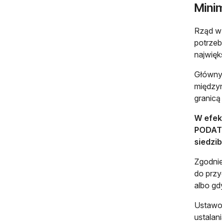
Mini
Rząd w 
potrzeb
najwię
Głównym
międzyn
granicą
W efek
PODATEK
siedzi
Zgodnie
do przy
albo gd
Ustawod
ustalan