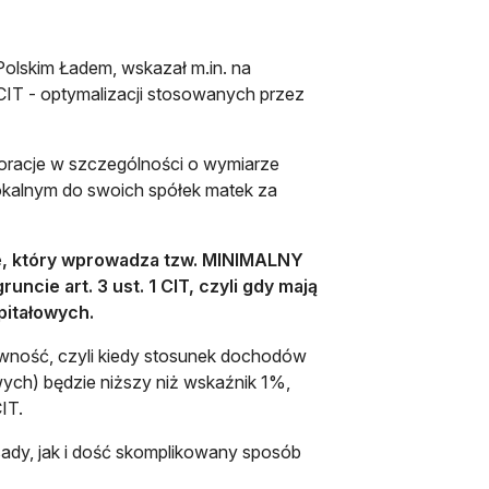
olskim Ładem, wskazał m.in. na
CIT - optymalizacji stosowanych przez
oracje w szczególności o wymiarze
lokalnym do swoich spółek matek za
ne, który wprowadza tzw. MINIMALNY
cie art. 3 ust. 1 CIT, czyli gdy mają
pitałowych.
towność, czyli kiedy stosunek dochodów
ych) będzie niższy niż wskaźnik 1%,
CIT.
ady, jak i dość skomplikowany sposób