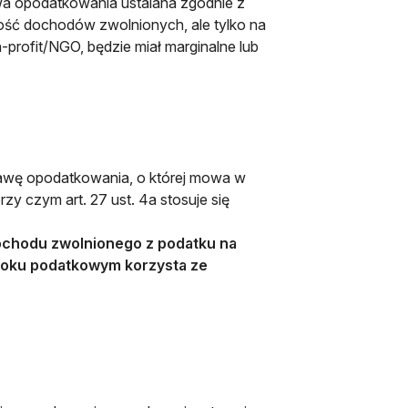
awa opodatkowania ustalana zgodnie z
tość dochodów zwolnionych, ale tylko na
n-profit/NGO, będzie miał marginalne lub
tawę opodatkowania, o której mowa w
zy czym art. 27 ust. 4a stosuje się
dochodu zwolnionego z podatku na
 w roku podatkowym korzysta ze