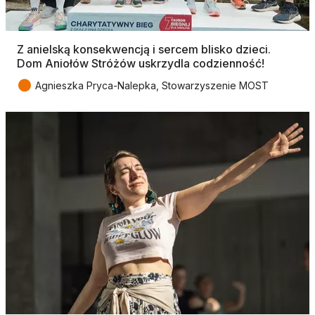
Z anielską konsekwencją i sercem blisko dzieci.
Dom Aniołów Stróżów uskrzydla codzienność!
●
Agnieszka Pryca-Nalepka, Stowarzyszenie MOST