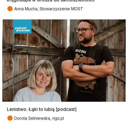
●
Anna Mucha, Stowarzyszenie MOST
Lenistwo. Łąki to lubią [podcast]
●
Dorota Setniewska, ngo.pl