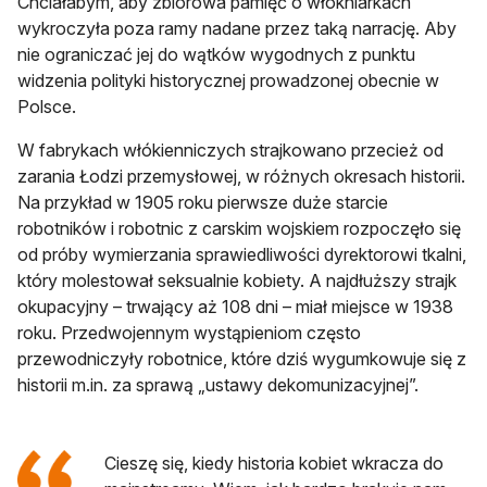
Chciałabym, aby zbiorowa pamięć o włókniarkach
wykroczyła poza ramy nadane przez taką narrację. Aby
nie ograniczać jej do wątków wygodnych z punktu
widzenia polityki historycznej prowadzonej obecnie w
Polsce.
W fabrykach włókienniczych strajkowano przecież od
zarania Łodzi przemysłowej, w różnych okresach historii.
Na przykład w 1905 roku pierwsze duże starcie
robotników i robotnic z carskim wojskiem rozpoczęło się
od próby wymierzania sprawiedliwości dyrektorowi tkalni,
który molestował seksualnie kobiety. A najdłuższy strajk
okupacyjny – trwający aż 108 dni – miał miejsce w 1938
roku. Przedwojennym wystąpieniom często
przewodniczyły robotnice, które dziś wygumkowuje się z
historii m.in. za sprawą „ustawy dekomunizacyjnej”.
Cieszę się, kiedy historia kobiet wkracza do