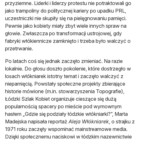
przyziemne. Liderki i liderzy protestu nie potraktowali go
jako trampoliny do politycznej kariery po upadku PRL,
uczestniczki nie skupiły się na pielęgnowaniu pamięci.
Pewnie jako kobiety miały zbyt wiele innych spraw na
głowie. Zwłaszcza po transformacji ustrojowej, gdy
fabryki włókiennicze zamknięto i trzeba było walczyć o
przetrwanie.
Po latach coś się jednak zaczęło zmieniać. Na razie
lokalnie. Do głosu doszło pokolenie, które dostrzegło w
losach włókniarek istotny temat i zaczęło walczyć z
niepamięcią. Powstały społeczne projekty zbierające
historie mówione (m.in. stowarzyszenia Topografie),
Łódzki Szlak Kobiet organizuje cieszące się dużą
popularnością spacery po mieście pod wymownym
hasłem „Gdzie się podziały łódzkie włókniarki?”, Marta
Madejska napisała reportaż
Aleja Włókniarek
, o strajku z
1971 roku zaczęły wspominać mainstreamowe media.
Dzięki społecznemu naciskowi w łódzkim nazewnictwie