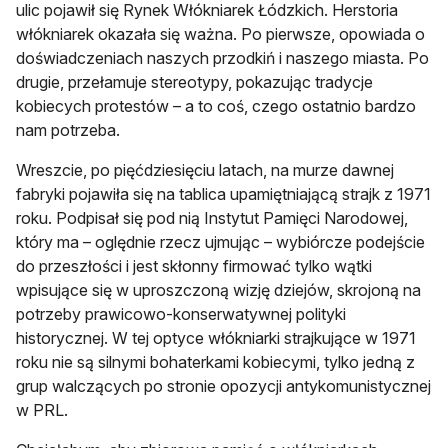
ulic pojawił się Rynek Włókniarek Łódzkich. Herstoria
włókniarek okazała się ważna. Po pierwsze, opowiada o
doświadczeniach naszych przodkiń i naszego miasta. Po
drugie, przełamuje stereotypy, pokazując tradycje
kobiecych protestów – a to coś, czego ostatnio bardzo
nam potrzeba.
Wreszcie, po pięćdziesięciu latach, na murze dawnej
fabryki pojawiła się na tablica upamiętniającą strajk z 1971
roku. Podpisał się pod nią Instytut Pamięci Narodowej,
który ma – oględnie rzecz ujmując – wybiórcze podejście
do przeszłości i jest skłonny firmować tylko wątki
wpisujące się w uproszczoną wizję dziejów, skrojoną na
potrzeby prawicowo-konserwatywnej polityki
historycznej. W tej optyce włókniarki strajkujące w 1971
roku nie są silnymi bohaterkami kobiecymi, tylko jedną z
grup walczących po stronie opozycji antykomunistycznej
w PRL.