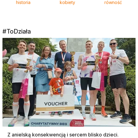
historia
kobiety
równość
#ToDziała
Z anielską konsekwencją i sercem blisko dzieci.