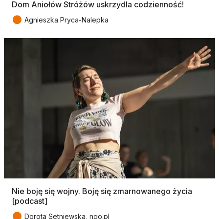
Dom Aniołów Stróżów uskrzydla codzienność!
●
Agnieszka Pryca-Nalepka
Nie boję się wojny. Boję się zmarnowanego życia
[podcast]
●
Dorota Setniewska, ngo.pl