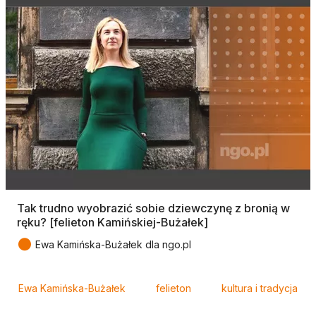
Tak trudno wyobrazić sobie dziewczynę z bronią w
ręku? [felieton Kamińskiej-Bużałek]
●
Ewa Kamińska-Bużałek dla ngo.pl
Tagi
Ewa Kamińska-Bużałek
felieton
kultura i tradycja