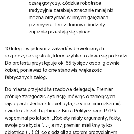
czarę goryczy. Łódzkie robotnice
tradycyjnie zarabiają znacznie mniej niż
można otrzymać w innych gałęziach
przemysłu. Teraz domowe budżety
zupełnie przestają się spinać.
10 lutego w jednym z zakładów bawełnianych
rozpoczyna się strajk, który szybko rozlewa się po Łodzi.
Do protestu przystępuje ok. 55 tysięcy osób, głównie
kobiet, ponieważ to one stanowią większość
fabrycznych załóg.
Do miasta przyjeżdża rządowa delegacja. Premier
próbuje załagodzić sytuację, mówiąc o taniejących
rajstopach. Jedna z kobiet pyta, czy ma nimi nakarmić
dziecko. Józef Tejchma z Biura Politycznego PZPR
wspominał po latach: „Kobiety miały argumenty, fakty,
swoje przeżycia (…), a my, premier, mieliśmy tylko
obietnice (…) Ci, co siedzieli za stołem prezydialnym,