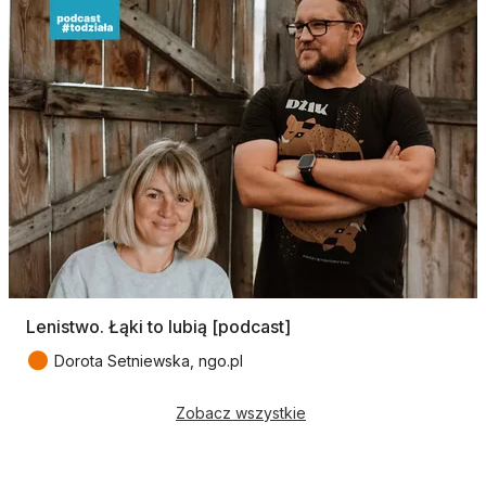
Lenistwo. Łąki to lubią [podcast]
●
Dorota Setniewska, ngo.pl
Zobacz wszystkie