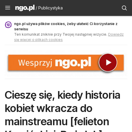
Publicystyka - ngo.pl
/ Publicystyka
ngo.pl używa plików cookies, żeby ułatwić Ci korzystanie z
serwisu
Ten komunikat zniknie przy Twojej następnej wizycie.
Dowiedz
się więcej o plikach cookies
Cieszę się, kiedy historia
kobiet wkracza do
mainstreamu [felieton