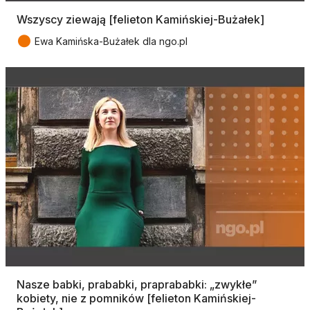
Wszyscy ziewają [felieton Kamińskiej-Bużałek]
●
Ewa Kamińska-Bużałek dla ngo.pl
Nasze babki, prababki, praprababki: „zwykłe”
kobiety, nie z pomników [felieton Kamińskiej-