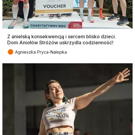
Z anielską konsekwencją i sercem blisko dzieci.
Dom Aniołów Stróżów uskrzydla codzienność!
●
Agnieszka Pryca-Nalepka