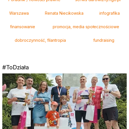
Warszawa
Renata Niecikowska
infografika
finansowanie
promocja, media społecznościowe
dobroczynność, filantropia
fundraising
#ToDziała