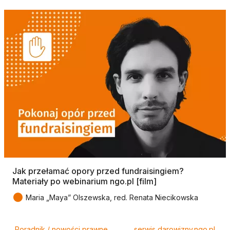
Jak przełamać opory przed fundraisingiem?
Materiały po webinarium ngo.pl [film]
●
Maria „Maya” Olszewska, red. Renata Niecikowska
Tagi
Poradnik / nowości prawne
serwis darowizny.ngo.pl