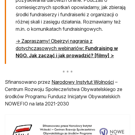
comiesięcznych spotkań opowiadamy, jak zbierają
środki fundraiserzy i fundraiserki z organizacji o
różnej skali i zasięgu działania. Rozmawiamy też
m.in. o komunikatach fundraisingowych.
→ Zapraszamy! Obejrzyj nagrania z
dotychczasowych webinariów:
Fundraising w
NGO. Jak zacząć i jak prowadzić? [filmy] >
otwiera s
Sfinansowano przez
Narodowy Instytut Wolności
–
Centrum Rozwoju Społeczeństwa Obywatelskiego ze
środków Programu Fundusz Inicjatyw Obywatelskich
NOWEFIO na lata 2021-2030