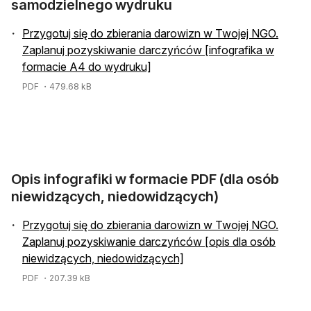
samodzielnego wydruku
Przygotuj się do zbierania darowizn w Twojej NGO.
Zaplanuj pozyskiwanie darczyńców [infografika w
formacie A4 do wydruku]
PDF
・479.68 kB
Opis infografiki w formacie PDF (dla osób
niewidzących, niedowidzących)
Przygotuj się do zbierania darowizn w Twojej NGO.
Zaplanuj pozyskiwanie darczyńców [opis dla osób
niewidzących, niedowidzących]
PDF
・207.39 kB