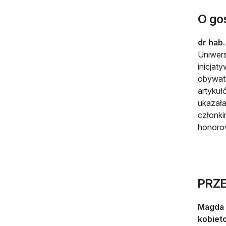
O goś
dr hab.
Uniwers
inicjat
obywate
artykuł
ukazała
członki
honorow
PRZ
Magda 
kobiet