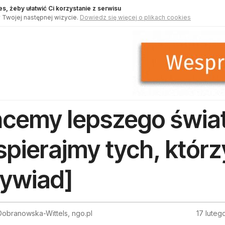
s, żeby ułatwić Ci korzystanie z serwisu
 Twojej następnej wizycie.
Dowiedz się więcej o plikach cookies
cemy lepszego świa
pierajmy tych, którz
ywiad]
obranowska-Wittels, ngo.pl
17 luteg