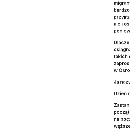
migrant
bardzo
przyjrz
ale i o
poniew
Dlaczeg
osiągn
takich
zaprosi
w Ośro
Ja naz
Dzień 
Zastan
począt
na poc
węższe