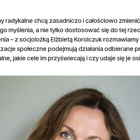
hy radykalne chcą zasadniczo i całościowo zmieni
o myślenia, a nie tylko dostosować się do tej rze
nia – z socjolożką Elżbietą Korolczuk rozmawiamy 
izacje społeczne podejmują działania odbierane p
lne, jakie cele im przyświecają i czy udaje się je os