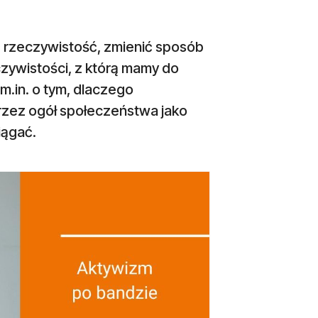
ć rzeczywistość, zmienić sposób
czywistości, z którą mamy do
m.in. o tym, dlaczego
rzez ogół społeczeństwa jako
iągać.