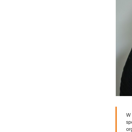
W 
sp
or