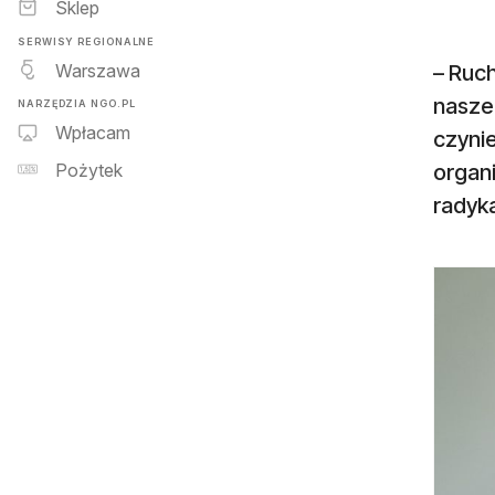
Sklep
SERWISY REGIONALNE
Warszawa
– Ruc
naszeg
NARZĘDZIA NGO.PL
Wpłacam
czynie
organ
Pożytek
radyka