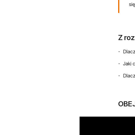
si
Z ro
Dlacz
Jaki 
Dlacz
OBE