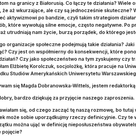
om na granicy z Białorusią. Co łączy te działania? Wiele 
, że aż wkurzające, ale czy są jednocześnie skuteczne? W
eć aktywizmowi po bandzie, czyli takim strategiom działa
sób, które wywołują silne emocje, często negatywne. Po p
aż utrudniają nam życie, burzą porządek, do którego jes
o organizacje społeczne podejmują takie działania? Jaki 
ąć? Czy jest on współmierny do konsekwencji, które pono
 działań? Czy jako społeczeństwo na tym zyskujemy czy 
łam Elżbietę Korolczuk, socjolożkę, która pracuje na Uni
dku Studiów Amerykańskich Uniwersytetu Warszawskieg
ywam się Magda Dobranowska-Wittels, jestem redaktorką dz
dobry, bardzo dziękuję za przyjęcie naszego zaproszenia.
awiałam się, od czego zacząć tę naszą rozmowę, bo tuta
ek może sobie uporządkujmy rzeczy definicyjnie. Czy te w
zątku można ująć w definicję nieposłuszeństwa obywatels
 pojęcie?