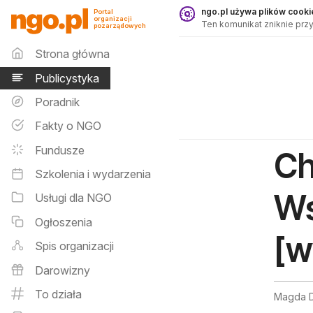
Publicystyka - ngo.pl
ngo.pl używa plików cookie
Portal
organizacji
Ten komunikat zniknie przy
pozarządowych
Menu główne
Strona główna
Publicystyka
Poradnik
Fakty o NGO
Fundusze
Ch
Szkolenia i wydarzenia
Ws
Usługi dla NGO
Ogłoszenia
[w
Spis organizacji
Darowizny
To działa
Magda D