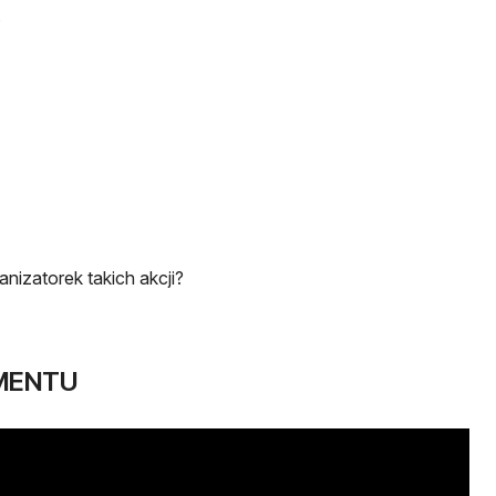
.
nizatorek takich akcji?
MENTU