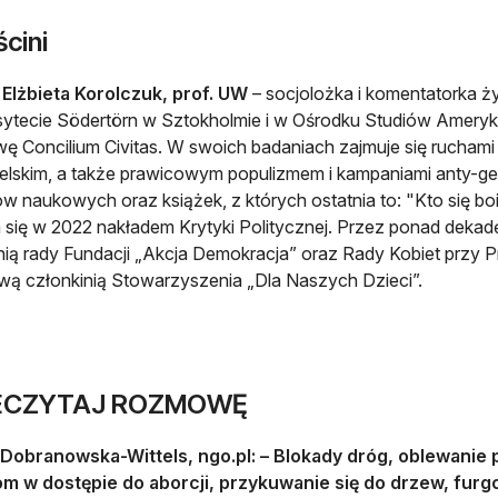
cini
 Elżbieta Korolczuk, prof. UW
– socjolożka i komentatorka ż
ytecie Södertörn w Sztokholmie i w Ośrodku Studiów Amery
ywę Concilium Civitas. W swoich badaniach zajmuje się rucha
lskim, a także prawicowym populizmem i kampaniami anty-ge
ów naukowych oraz książek, z których ostatnia to: "Kto się bo
 się w 2022 nakładem Krytyki Politycznej. Przez ponad dekadę
nią rady Fundacji „Akcja Demokracja” oraz Rady Kobiet przy 
ą członkinią Stowarzyszenia „Dla Naszych Dzieci”.
ECZYTAJ ROZMOWĘ
Dobranowska-Wittels, ngo.pl: – Blokady dróg, oblewanie
om w dostępie do aborcji, przykuwanie się do drzew, furg