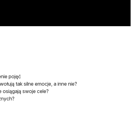
nie pojęć
łują tak silne emocje, a inne nie?
 osiągają swoje cele?
znych?