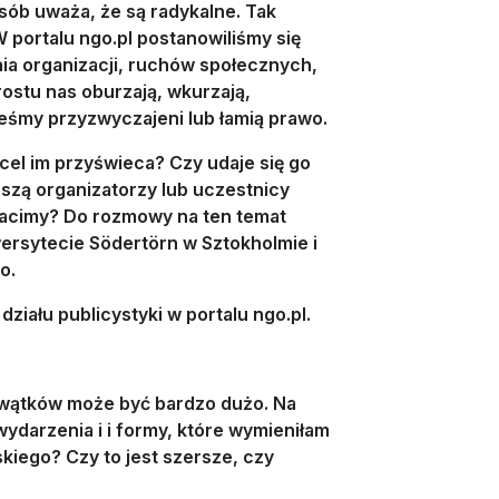
osób uważa, że są radykalne. Tak
 portalu ngo.pl postanowiliśmy się
nia organizacji, ruchów społecznych,
rostu nas oburzają, wkurzają,
teśmy przyzwyczajeni lub łamią prawo.
cel im przyświeca? Czy udaje się go
szą organizatorzy lub uczestnicy
tracimy? Do rozmowy na ten temat
wersytecie Södertörn w Sztokholmie i
o.
iału publicystyki w portalu ngo.pl.
j wątków może być bardzo dużo. Na
ydarzenia i i formy, które wymieniłam
kiego? Czy to jest szersze, czy