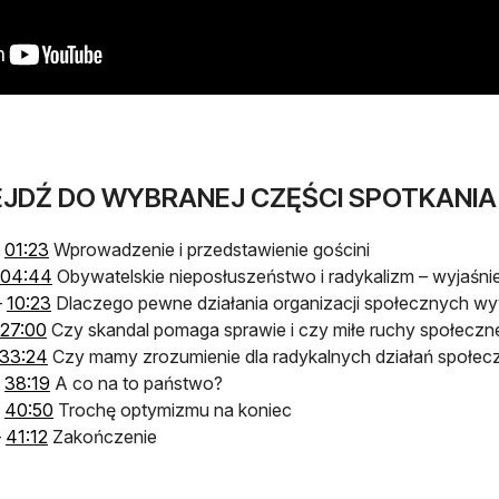
JDŹ DO WYBRANEJ CZĘŚCI SPOTKANIA
twiera się w nowej karcie
otwiera się w nowej karcie
–
01:23
Wprowadzenie i przedstawienie gościni
wiera się w nowej karcie
otwiera się w nowej karcie
04:44
Obywatelskie nieposłuszeństwo i radykalizm – wyjaśnie
twiera się w nowej karcie
otwiera się w nowej karcie
–
10:23
Dlaczego pewne działania organizacji społecznych wywo
wiera się w nowej karcie
otwiera się w nowej karcie
27:00
Czy skandal pomaga sprawie i czy miłe ruchy społeczne
wiera się w nowej karcie
otwiera się w nowej karcie
33:24
Czy mamy zrozumienie dla radykalnych działań społec
twiera się w nowej karcie
otwiera się w nowej karcie
–
38:19
A co na to państwo?
twiera się w nowej karcie
otwiera się w nowej karcie
–
40:50
Trochę optymizmu na koniec
twiera się w nowej karcie
otwiera się w nowej karcie
–
41:12
Zakończenie