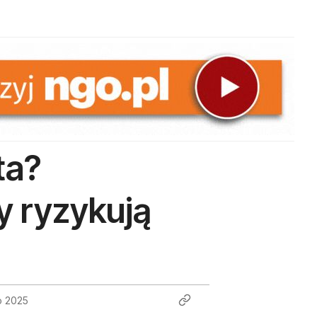
ta?
y ryzykują
o 2025