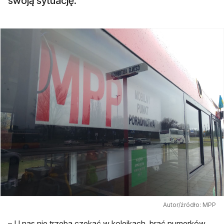
swoją sytuację.
Autor/źródło: MPP
– U nas nie trzeba czekać w kolejkach, brać numerków