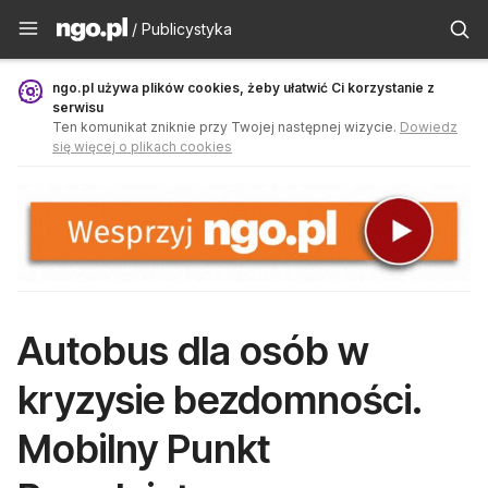
Publicystyka - ngo.pl
/ Publicystyka
ngo.pl używa plików cookies, żeby ułatwić Ci korzystanie z
serwisu
Ten komunikat zniknie przy Twojej następnej wizycie.
Dowiedz
się więcej o plikach cookies
Autobus dla osób w
kryzysie bezdomności.
Mobilny Punkt