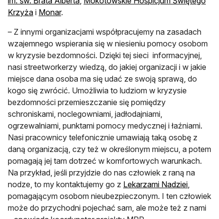
im. św. Brata Alberta
,
Mokotowskie Hospicjum Świętego
Krzyża
i
Monar
.
– Z innymi organizacjami współpracujemy na zasadach
wzajemnego wspierania się w niesieniu pomocy osobom
w kryzysie bezdomności. Dzięki tej sieci informacyjnej,
nasi streetworkerzy wiedzą, do jakiej organizacji i w jakie
miejsce dana osoba ma się udać ze swoją sprawą, do
kogo się zwrócić. Umożliwia to ludziom w kryzysie
bezdomności przemieszczanie się pomiędzy
schroniskami, noclegowniami, jadłodajniami,
ogrzewalniami, punktami pomocy medycznej i łaźniami.
Nasi pracownicy telefonicznie umawiają taką osobę z
daną organizacją, czy też w określonym miejscu, a potem
pomagają jej tam dotrzeć w komfortowych warunkach.
Na przykład, jeśli przyjdzie do nas człowiek z raną na
nodze, to my kontaktujemy go z
Lekarzami Nadziei
,
pomagającym osobom nieubezpieczonym. I ten człowiek
może do przychodni pojechać sam, ale może też z nami