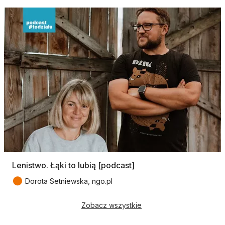
Lenistwo. Łąki to lubią [podcast]
●
Dorota Setniewska, ngo.pl
Zobacz wszystkie