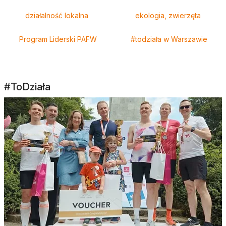
działalność lokalna
ekologia, zwierzęta
Program Liderski PAFW
#todziała w Warszawie
#ToDziała