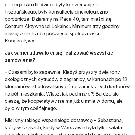
po angielsku dla dzieci, były konwersacje z
hiszpańskiego, były konsultacje ginekologiczno-
położnicze. Działamy na Paca 40, tam mieści się
Centrum Aktywności Lokalnej. Minimum trzy godziny
miesięcznie trzeba poświęcić społeczności
Kooperatywy.
Jak samej udawało ci się realizować wszystkie
zamówienia?
– Czasami było zabawnie. Kiedyś przyszły dwie tony
ekologicznych cytrusów z zagranicy, w kartonach po 12
kilogramów. Zbudowaliśmy córce zamek z tych kartonów
na pół mieszkania. Wiesz, jak pachniało?! Bardzo się
cieszę, że kooperatywy nie ma już u mnie w domu, ale
było w tym coś fajnego.
Mieliśmy takiego wspaniałego dostawcę – Sebastiana,
który w czasach, kiedy w Warszawie była tylko sałata
rzymska i rukola przywoził na przykład dziesięć różnych