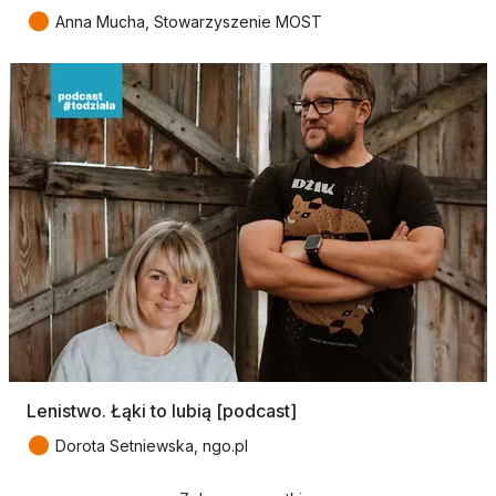
●
Anna Mucha, Stowarzyszenie MOST
Lenistwo. Łąki to lubią [podcast]
●
Dorota Setniewska, ngo.pl