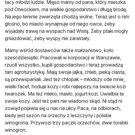
tacy młodzi ludzie. Mięso mamy od pana, który mieszka
pod Otwockiem, ma wielkie gospodarstwo i długą brodę.
Na jego terenie zwierzęta chodzą wolne. Teraz jest o nim
głośno, bo miasto wynajmuje od niego owce, żeby
wyjadały trawę na wyspach nad Wisłą. Żeby ptaki mogły
gniazdować, żeby wyspy nie zarastały.
Mamy wśród dostawców także małżeństwo, koło
sześćdziesiątki. Pracowali w korporacji w Warszawie,
rzucili wszystko, kupili gospodarstwo i teraz prowadzą
tam agroturystykę. Mają swoje jajka, chleb, pieką ciasta,
są przewspaniali. Jest też chłopak – młodszy ode mnie,
wielki facet, hoduje kozy i robi najlepszy na świecie kozi
twarożek. Ma też mleko, masło, jogurt kozi. Uwielbia te
swoje kozy. Jest też pani nie wiadomo skąd. Ni stąd ni
zowąd pojawia się u nas na ulicy Paca, na odbiorach,
kiedy jest sezon na orzechy z leszczyny i polskie
winogrona. Przywozi trzy paczki orzechów, dwie torebki
winogron.