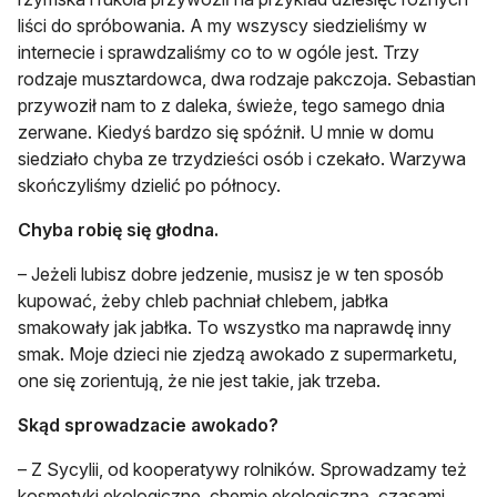
liści do spróbowania. A my wszyscy siedzieliśmy w
internecie i sprawdzaliśmy co to w ogóle jest. Trzy
rodzaje musztardowca, dwa rodzaje pakczoja. Sebastian
przywoził nam to z daleka, świeże, tego samego dnia
zerwane. Kiedyś bardzo się spóźnił. U mnie w domu
siedziało chyba ze trzydzieści osób i czekało. Warzywa
skończyliśmy dzielić po północy.
Chyba robię się głodna.
– Jeżeli lubisz dobre jedzenie, musisz je w ten sposób
kupować, żeby chleb pachniał chlebem, jabłka
smakowały jak jabłka. To wszystko ma naprawdę inny
smak. Moje dzieci nie zjedzą awokado z supermarketu,
one się zorientują, że nie jest takie, jak trzeba.
Skąd sprowadzacie awokado?
– Z Sycylii, od kooperatywy rolników. Sprowadzamy też
kosmetyki ekologiczne, chemię ekologiczną, czasami