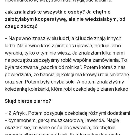
Jak znalazłaś te wszystkie osoby? Ja chętnie
założyłabym kooperatywę, ale nie wiedziałabym, od
czego zacząć.
– Na pewno znasz wielu ludzi, a ci ludzie znają innych
ludzi. Na pewno ktoś z nich coś uprawia, hoduje, albo
wyrabia, tylko o tym nie wiesz. Ja znalazłam kilka mam i
na początku zaczęłyśmy robić wspólne zamówienia. To
była tak zwana „paczka od rolnika”. Potem któraś z nas
powiedziała, że babcia jej kolegi ma krowy i robi śmietanę
oraz ser. Potem były chyba soki. A potem znalazłyśmy
koleżankę koleżanki, która robi czekoladę z ziaren kakao.
Skąd bierze ziarno?
– Z Afryki. Potem posypuje czekoladę różnymi dodatkami
– cynamonem, gałką muszkatołową, lawendą. Nagle
okazało się, że wiele osób coś wyrabia, co chętnie
sprzeda albo się tym podzieli. Każdy na tym korzysta.