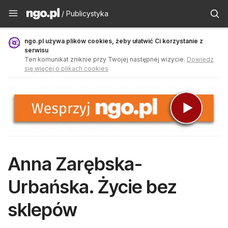
Publicystyka - ngo.pl
/ Publicystyka
ngo.pl używa plików cookies, żeby ułatwić Ci korzystanie z
serwisu
Ten komunikat zniknie przy Twojej następnej wizycie.
Dowiedz
się więcej o plikach cookies
Anna Zarębska-
Urbańska. Życie bez
sklepów