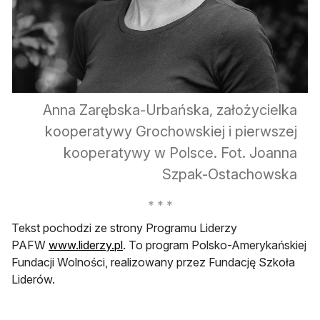
Anna Zarębska-Urbańska, założycielka
kooperatywy Grochowskiej i pierwszej
kooperatywy w Polsce. Fot. Joanna
Szpak-Ostachowska
Tekst pochodzi ze strony Programu Liderzy
otwiera się w nowej karcie
PAFW
www.liderzy.pl
. To program Polsko-Amerykańskiej
Fundacji Wolności, realizowany przez Fundację Szkoła
Liderów.