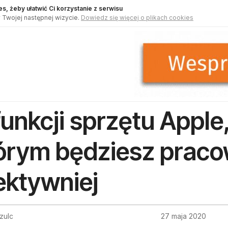
s, żeby ułatwić Ci korzystanie z serwisu
 Twojej następnej wizycie.
Dowiedz się więcej o plikach cookies
funkcji sprzętu Apple,
órym będziesz prac
ektywniej
zulc
27 maja 2020