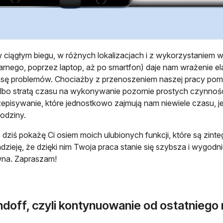
 ciągłym biegu, w różnych lokalizacjach i z wykorzystaniem 
arnego, poprzez laptop, aż po smartfon) daje nam wrażenie ela
sę problemów. Chociażby z przenoszeniem naszej pracy pom
lbo stratą czasu na wykonywanie pozornie prostych czynności,
zepisywanie, które jednostkowo zajmują nam niewiele czasu, jed
godziny.
 dziś pokażę Ci osiem moich ulubionych funkcji, które są zi
zieję, że dzięki nim Twoja praca stanie się szybsza i wygodni
wna. Zapraszam!
ndoff, czyli kontynuowanie od ostatniego