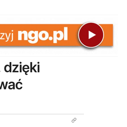
 dzięki
ować