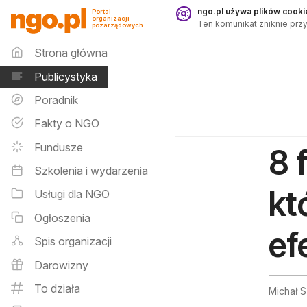
Publicystyka - ngo.pl
ngo.pl używa plików cookie
Portal
organizacji
Ten komunikat zniknie przy
pozarządowych
Menu główne
Strona główna
Publicystyka
Poradnik
Fakty o NGO
Fundusze
8 
Szkolenia i wydarzenia
kt
Usługi dla NGO
Ogłoszenia
ef
Spis organizacji
Darowizny
To działa
Michał S