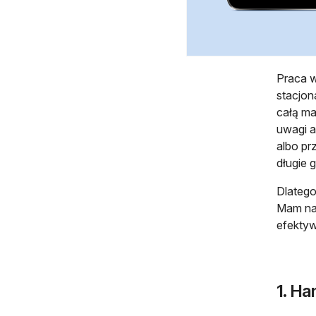
Praca w
stacjon
całą ma
uwagi a
albo pr
długie 
Dlatego
Mam nad
efekty
1. Ha