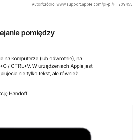
Autor/źródło: www.support.apple.com/pl-pl/HT209455
lejanie pomiędzy
cie na komputerze (lub odwrotnie), na
L+C / CTRL+V. W urządzeniach Apple jest
jecie nie tylko tekst, ale również
cję Handoff.