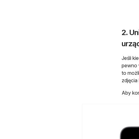
2. Un
urzą
Jeśli k
pewno w
to możl
zdjęcia
Aby kor