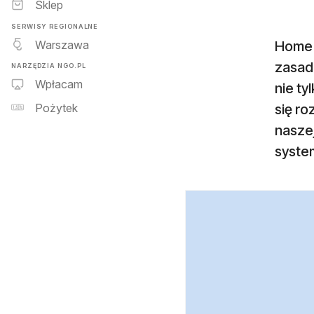
Sklep
SERWISY REGIONALNE
Warszawa
Home o
zasad
NARZĘDZIA NGO.PL
Wpłacam
nie ty
się r
Pożytek
nasze
syste