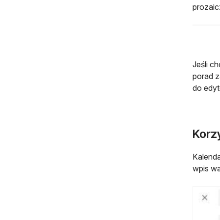
prozaic
Jeśli c
porad z
do edyt
Korzy
Kalenda
wpis wa