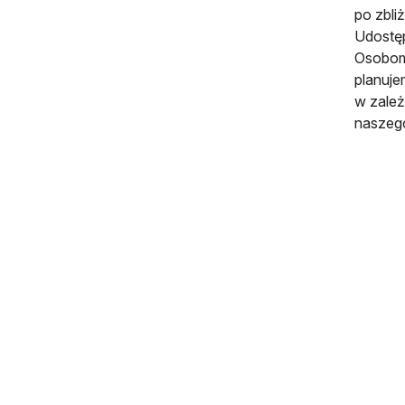
po zbli
Udostęp
Osobom
planuje
w zależ
naszego