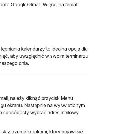
onto Google/Gmail. Więcej na temat
twiera się w nowej karcie
pniania kalendarzy to idealna opcja dla
knięć, aby uwzględnić w swoim terminarzu
 naszego dnia.
il, należy kliknąć przycisk Menu
gu ekranu. Następnie na wyświetlonym
n sposób listy wybrać adres mailowy
sk z trzema kropkami, który pojawi się