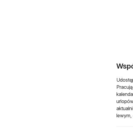
Wspó
Udostęp
Pracują
kalenda
urlopów
aktualn
lewym, 