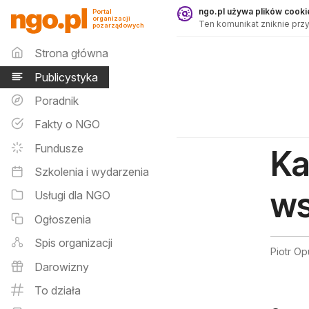
Publicystyka - ngo.pl
ngo.pl używa plików cookie
Portal
organizacji
Ten komunikat zniknie przy
pozarządowych
Menu główne
Strona główna
Publicystyka
Poradnik
Fakty o NGO
Fundusze
Ka
Szkolenia i wydarzenia
ws
Usługi dla NGO
Ogłoszenia
Spis organizacji
Piotr Op
Darowizny
To działa