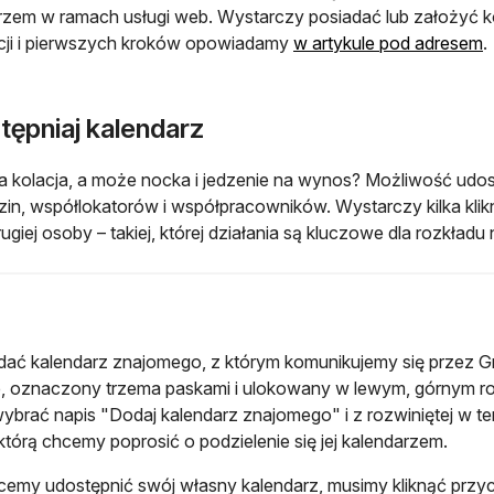
rzem w ramach usługi web. Wystarczy posiadać lub założyć k
o
acji i pierwszych kroków opowiadamy
w artykule pod adresem
.
tępniaj kalendarz
 kolacja, a może nocka i jedzenie na wynos? Możliwość udostę
dzin, współlokatorów i współpracowników. Wystarczy kilka kli
rugiej osoby – takiej, której działania są kluczowe dla rozkładu
ać kalendarz znajomego, z którym komunikujemy się przez Gma
 oznaczony trzema paskami i ulokowany w lewym, górnym ro
ybrać napis "Dodaj kalendarz znajomego" i z rozwiniętej w te
którą chcemy poprosić o podzielenie się jej kalendarzem.
hcemy udostępnić swój własny kalendarz, musimy kliknąć przyci