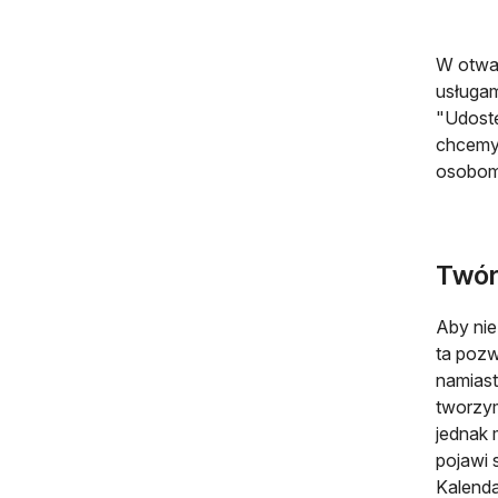
W otwa
usługa
"Udostę
chcemy 
osobom"
Twór
Aby nie
ta pozw
namiast
tworzym
jednak 
pojawi 
Kalenda