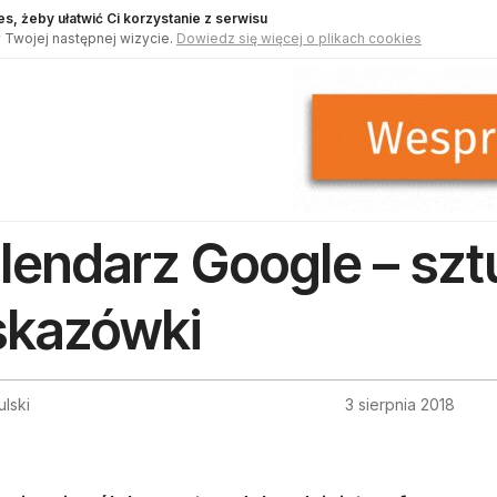
s, żeby ułatwić Ci korzystanie z serwisu
 Twojej następnej wizycie.
Dowiedz się więcej o plikach cookies
lendarz Google – sztu
kazówki
ulski
3 sierpnia 2018