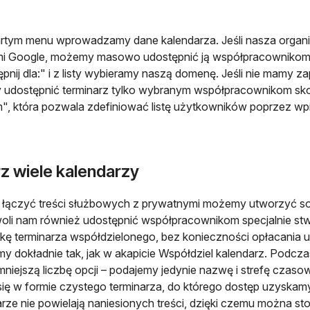
rtym menu wprowadzamy dane kalendarza. Jeśli nasza organ
mi Google, możemy masowo udostępnić ją współpracownikom.
pnij dla:" i z listy wybieramy naszą domenę. Jeśli nie mamy zap
udostępnić terminarz tylko wybranym współpracownikom sko
, która pozwala zdefiniować listę użytkowników poprzez wp
z wiele kalendarzy
 łączyć treści służbowych z prywatnymi możemy utworzyć sob
oli nam również udostępnić współpracownikom specjalnie stw
kę terminarza współdzielonego, bez konieczności opłacania u
y dokładnie tak, jak w akapicie Współdziel kalendarz. Podcza
mniejszą liczbę opcji – podajemy jedynie nazwę i strefę cza
się w formie czystego terminarza, do którego dostęp uzysk
rze nie powielają naniesionych treści, dzięki czemu można sto