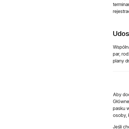
termina
rejestr
Udos
Wspólna
par, ro
plany d
Aby dod
Główne,
pasku w
osoby, 
Jeśli c