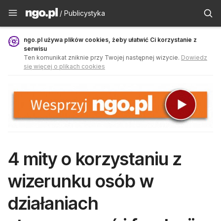
Publicystyka - ngo.pl
/ Publicystyka
ngo.pl używa plików cookies, żeby ułatwić Ci korzystanie z
serwisu
Ten komunikat zniknie przy Twojej następnej wizycie.
Dowiedz
się więcej o plikach cookies
4 mity o korzystaniu z
wizerunku osób w
działaniach