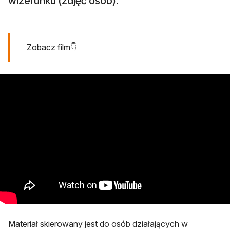
wizerunku (zdjęć osób).
Zobacz film👇
Materiał skierowany jest do osób działających w