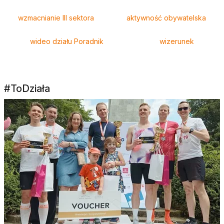
wzmacnianie III sektora
aktywność obywatelska
wideo działu Poradnik
wizerunek
#ToDziała