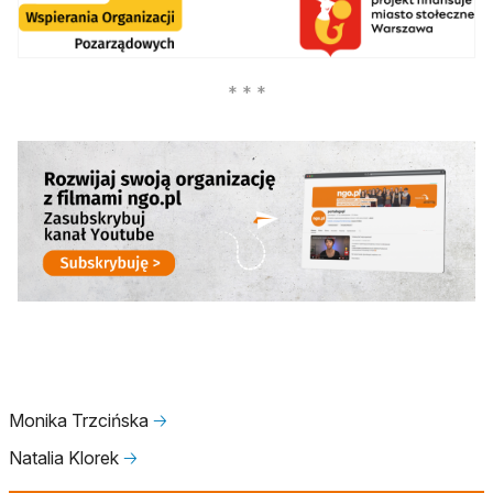
otwiera się w nowej karcie
Monika Trzcińska
🡢
Natalia Klorek
🡢