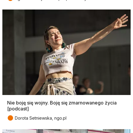
Nie boję się wojny. Boję się zmarnowanego życia
[podcast]
●
Dorota Setniewska, ngo.pl