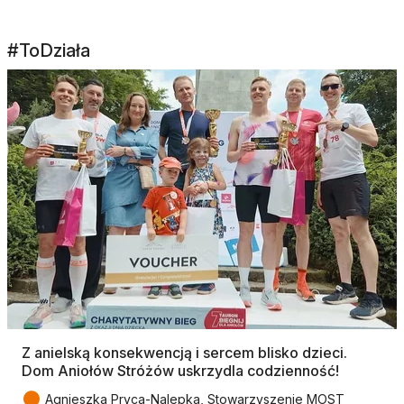
#ToDziała
Z anielską konsekwencją i sercem blisko dzieci.
Dom Aniołów Stróżów uskrzydla codzienność!
●
Agnieszka Pryca-Nalepka, Stowarzyszenie MOST