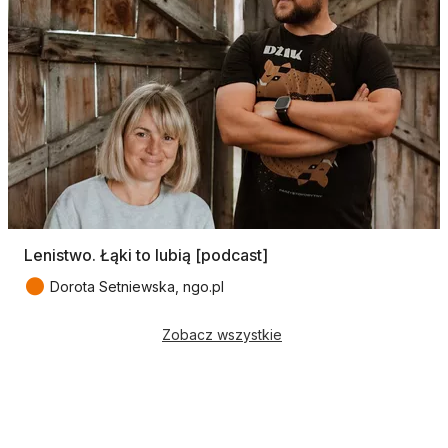
Lenistwo. Łąki to lubią [podcast]
●
Dorota Setniewska, ngo.pl
Zobacz wszystkie