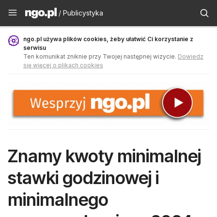
Publicystyka - ngo.pl
/ Publicystyka
ngo.pl używa plików cookies, żeby ułatwić Ci korzystanie z
serwisu
Ten komunikat zniknie przy Twojej następnej wizycie.
Dowiedz
się więcej o plikach cookies
Znamy kwoty minimalnej
stawki godzinowej i
minimalnego