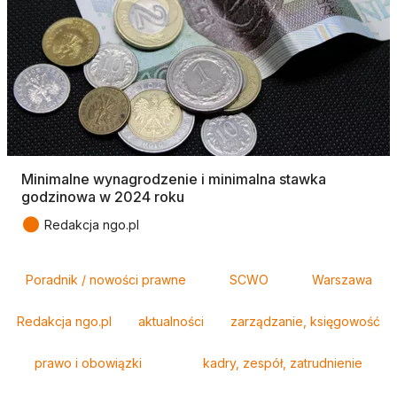
Minimalne wynagrodzenie i minimalna stawka
godzinowa w 2024 roku
●
Redakcja ngo.pl
Tagi
Poradnik / nowości prawne
SCWO
Warszawa
Redakcja ngo.pl
aktualności
zarządzanie, księgowość
prawo i obowiązki
kadry, zespół, zatrudnienie