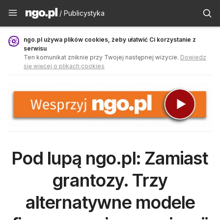
Publicystyka - ngo.pl
/ Publicystyka
ngo.pl używa plików cookies, żeby ułatwić Ci korzystanie z
serwisu
Ten komunikat zniknie przy Twojej następnej wizycie.
Dowiedz
się więcej o plikach cookies
Pod lupą ngo.pl: Zamiast
grantozy. Trzy
alternatywne modele