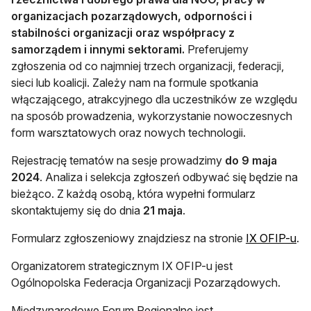
organizacjach pozarządowych, odporności i
stabilności organizacji oraz współpracy z
samorządem i innymi sektorami.
Preferujemy
zgłoszenia od co najmniej trzech organizacji, federacji,
sieci lub koalicji. Zależy nam na formule spotkania
włączającego, atrakcyjnego dla uczestników ze względu
na sposób prowadzenia, wykorzystanie nowoczesnych
form warsztatowych oraz nowych technologii.
Rejestrację tematów na sesje prowadzimy
do 9 maja
2024
. Analiza i selekcja zgłoszeń odbywać się będzie na
bieżąco. Z każdą osobą, która wypełni formularz
skontaktujemy się do dnia
21 maja
.
otw
Formularz zgłoszeniowy znajdziesz na stronie
IX OFIP-u
.
Organizatorem strategicznym IX OFIP-u jest
Ogólnopolska Federacja Organizacji Pozarządowych.
Międzynarodowe Forum Regionalne jest