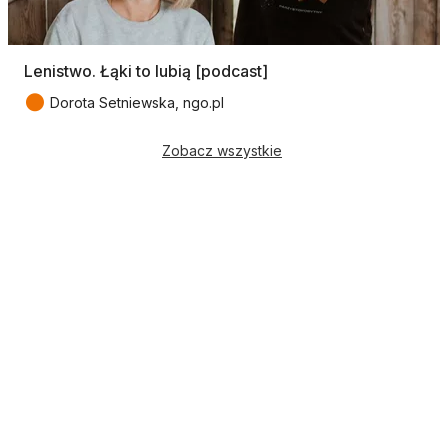
Lenistwo. Łąki to lubią [podcast]
●
Dorota Setniewska, ngo.pl
Zobacz wszystkie