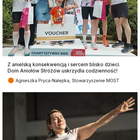
Z anielską konsekwencją i sercem blisko dzieci.
Dom Aniołów Stróżów uskrzydla codzienność!
●
Agnieszka Pryca-Nalepka, Stowarzyszenie MOST