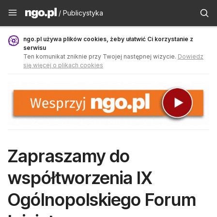
Publicystyka - ngo.pl
/ Publicystyka
ngo.pl używa plików cookies, żeby ułatwić Ci korzystanie z
serwisu
Ten komunikat zniknie przy Twojej następnej wizycie.
Dowiedz
się więcej o plikach cookies
Zapraszamy do
współtworzenia IX
Ogólnopolskiego Forum