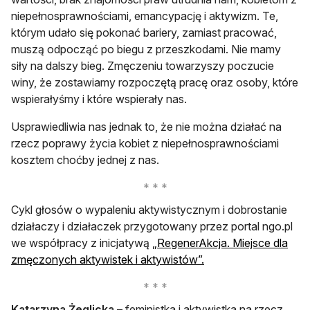
niepełnosprawnościami, emancypację i aktywizm. Te,
którym udało się pokonać bariery, zamiast pracować,
muszą odpocząć po biegu z przeszkodami. Nie mamy
siły na dalszy bieg. Zmęczeniu towarzyszy poczucie
winy, że zostawiamy rozpoczętą pracę oraz osoby, które
wspierałyśmy i które wspierały nas.
Usprawiedliwia nas jednak to, że nie można działać na
rzecz poprawy życia kobiet z niepełnosprawnościami
kosztem choćby jednej z nas.
Cykl głosów o wypaleniu aktywistycznym i dobrostanie
działaczy i działaczek przygotowany przez portal ngo.pl
we współpracy z inicjatywą
„RegenerAkcja. Miejsce dla
otwiera się w nowej k
zmęczonych aktywistek i aktywistów”.
Katarzyna Żeglicka
– feministka i aktywistka na rzecz