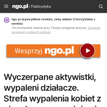
Publicystyka - ngo.pl
/ Publicystyka
ngo.pl używa plików cookies, żeby ułatwić Ci korzystanie z
serwisu
Ten komunikat zniknie przy Twojej następnej wizycie.
Dowiedz
się więcej o plikach cookies
Wyczerpane aktywistki,
wypaleni działacze.
Strefa wypalenia kobiet z