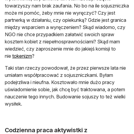
towarzyszy nam brak zaufania. No bo na ile sojuszniczka
może mi pomóc, żeby mnie nie wyręczyć? Czy jest
partnerką w działaniu, czy opiekunką? Gdzie jest granica
między wsparciem a wyręczeniem? Skąd wiadomo, czy
NGO nie chce przypadkiem załatwić swoich spraw
kosztem kobiet z niepełnosprawnościami? Skąd mam
wiedzieć, czy zaproszenie mnie do jakiejś komisji to
otwiera się w nowej karcie
nie
tokenizm
?
Taki stan rzeczy powodował, że przez pierwsze lata nie
umiałam współpracować z sojuszniczkami. Byłam
podejrzliwa i nieufna. Kosztowało mnie dużo pracy
uświadomienie sobie, jak chcę być traktowana, a potem
nauczenie tego innych. Budowanie sojuszy to też wielki
wysiłek.
Codzienna praca aktywistki z