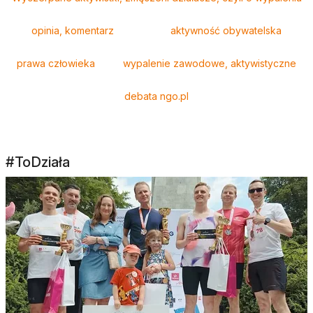
opinia, komentarz
aktywność obywatelska
prawa człowieka
wypalenie zawodowe, aktywistyczne
debata ngo.pl
#ToDziała