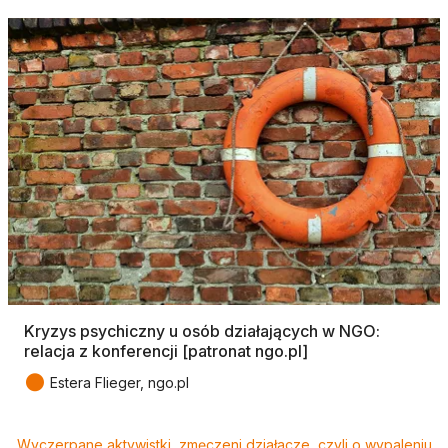
Kryzys psychiczny u osób działających w NGO:
relacja z konferencji [patronat ngo.pl]
●
Estera Flieger, ngo.pl
Tagi
Wyczerpane aktywistki, zmęczeni działacze, czyli o wypaleniu