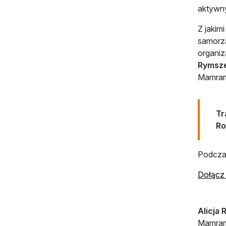
aktywny
Z jakim
samorzą
organiz
Rymsz
Mamrami
Tr
Ro
Podczas
Dołącz 
Alicja
Mamrami