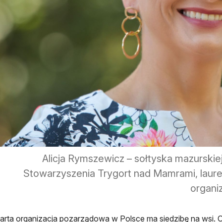
Alicja Rymszewicz – sołtyska mazurskiej
Stowarzyszenia Trygort nad Mamrami, laur
organi
rta organizacja pozarządowa w Polsce ma siedzibę na wsi. Oz