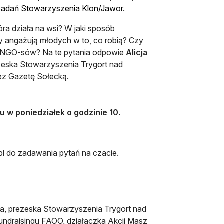
 badań Stowarzyszenia Klon/Jawor
.
óra działa na wsi? W jaki sposób
y angażują młodych w to, co robią? Czy
ch NGO-sów? Na te pytania odpowie
Alicja
rezeska Stowarzyszenia Trygort nad
ez Gazetę Sołecką.
u w poniedziałek o godzinie 10.
.pl do zadawania pytań na czacie.
zka, prezeska Stowarzyszenia Trygort nad
ndraisingu FAOO, działaczka Akcji Masz