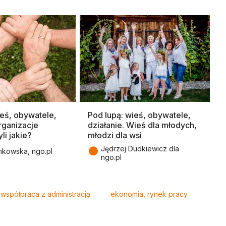
ieś, obywatele,
Pod lupą: wieś, obywatele,
rganizacje
działanie. Wieś dla młodych,
li jakie?
młodzi dla wsi
●
Jędrzej Dudkiewicz dla
mkowska, ngo.pl
ngo.pl
współpraca z administracją
ekonomia, rynek pracy