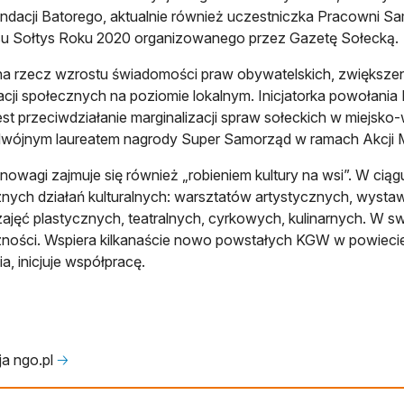
ndacji Batorego, aktualnie również uczestniczka Pracowni Sa
su Sołtys Roku 2020 organizowanego przez Gazetę Sołecką.
na rzecz wzrostu świadomości praw obywatelskich, zwiększeni
acji społecznych na poziomie lokalnym. Inicjatorka powołani
est przeciwdziałanie marginalizacji spraw sołeckich w miejsk
dwójnym laureatem nagrody Super Samorząd w ramach Akcji M
nowagi zajmuje się również „robieniem kultury na wsi”. W ciągu 
nych działań kulturalnych: warsztatów artystycznych, wyst
 zajęć plastycznych, teatralnych, cyrkowych, kulinarnych. W s
ności. Wspiera kilkanaście nowo powstałych KGW w powieci
a, inicjuje współpracę.
a ngo.pl
🡢