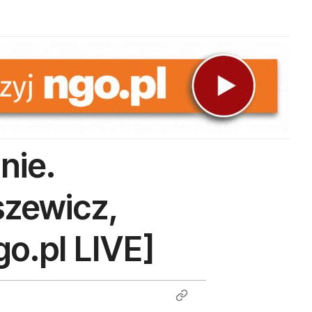
nie.
szewicz,
go.pl LIVE]