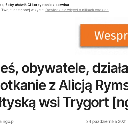
s, żeby ułatwić Ci korzystanie z serwisu
 Twojej następnej wizycie.
Dowiedz się więcej o plikach cookies
eś, obywatele, działa
otkanie z Alicją Rym
łtyską wsi Trygort [n
a ngo.pl
24 października 2021