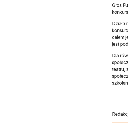
Głos Fu
konkur
Działa 
konsult
celem j
jest po
Dla rów
społecz
teatru,
społecz
szkoleni
Redakcj