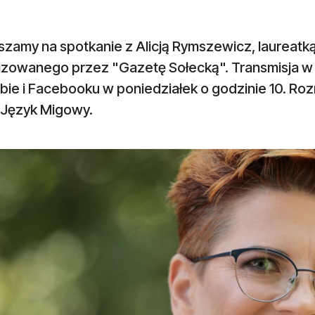
szamy na spotkanie z Alicją Rymszewicz, laureatk
izowanego przez "Gazetę Sołecką". Transmisja w p
bie i Facebooku w poniedziałek o godzinie 10. R
i Język Migowy.