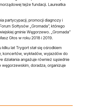
morządowej tejże fundacji. Laureatka
a partycypacji, promocji diagnozy i
a Forum Sołtysów „Gromada”, którego
o-wiejskiej gminie Węgorzewo. „Gromada”
asz Głos w roku 2018 i 2019.
kilku lat Trygort stał się ośrodkiem
aw, koncertów, wykładów, wyjazdów do
we działania angażuje również sąsiednie
e węgorzewskim, doradza, organizuje