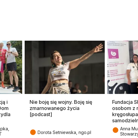
ją i
Nie boję się wojny. Boję się
Fundacja 
 Dom
zmarnowanego życia
osobom z 
zydla
[podcast]
kręgosłupa
samodziel
●
epka,
Anna Mu
●
Dorota Setniewska, ngo.pl
T
Stowarz