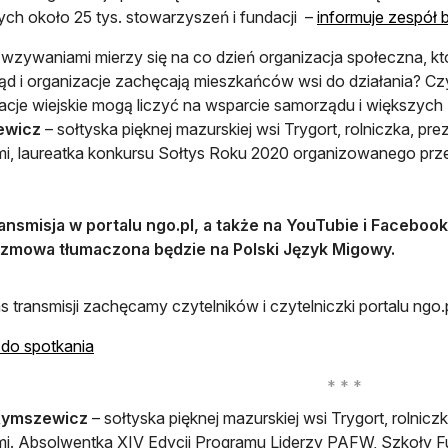
ch około 25 tys. stowarzyszeń i fundacji –
informuje zespół
i wzywaniami mierzy się na co dzień organizacja społeczna, kt
d i organizacje zachęcają mieszkańców wsi do działania? Cz
acje wiejskie mogą liczyć na wsparcie samorządu i większy
ewicz
– sołtyska pięknej mazurskiej wsi Trygort, rolniczka, p
, laureatka konkursu Sołtys Roku 2020 organizowanego prz
ansmisja w portalu ngo.pl, a także na YouTubie i Facebook
zmowa tłumaczona będzie na Polski Język Migowy.
 transmisji zachęcamy czytelników i czytelniczki portalu ngo
do spotkania
 Rymszewicz
– sołtyska pięknej mazurskiej wsi Trygort, rolnic
. Absolwentka XIV Edycji Programu Liderzy PAFW, Szkoły Fu