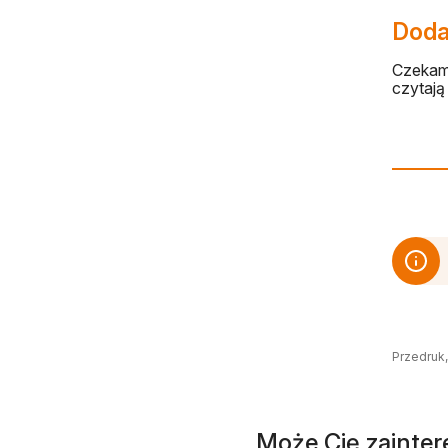
Dodaj
Czekamy
czytają 
Przedruk,
Może Cię zainte