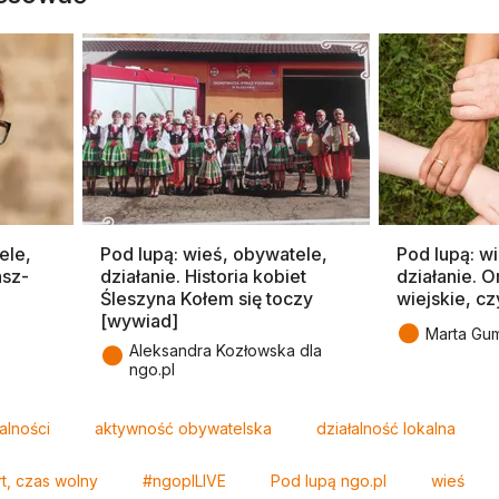
ele,
Pod lupą: wieś, obywatele,
Pod lupą: w
asz-
działanie. Historia kobiet
działanie. O
Śleszyna Kołem się toczy
wiejskie, czy
[wywiad]
●
Marta Gu
●
Aleksandra Kozłowska dla
ngo.pl
alności
aktywność obywatelska
działalność lokalna
t, czas wolny
#ngoplLIVE
Pod lupą ngo.pl
wieś