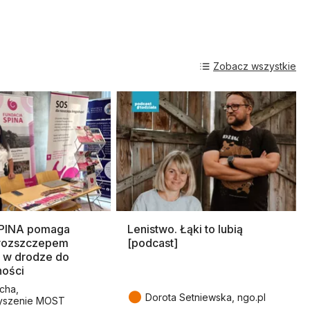
Zobacz wszystkie
SPINA pomaga
Lenistwo. Łąki to lubią
rozszczepem
[podcast]
 w drodze do
ności
cha,
●
Dorota Setniewska, ngo.pl
yszenie MOST