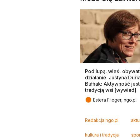
Pod lupą: wieś, obywat
działanie. Justyna Duri
Bułhak: Aktywność jest
tradycją wsi [wywiad]
●
Estera Flieger, ngo.pl
Tagi
Redakcja ngo.pl
aktu
kultura i tradycja
spor