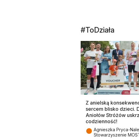
#ToDziała
Z anielską konsekwenc
sercem blisko dzieci.
Aniołów Stróżów uskr
codzienność!
●
Agnieszka Pryca-Nal
Stowarzyszenie MOS