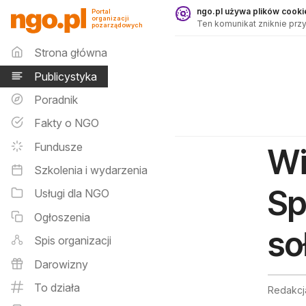
Publicystyka - ngo.pl
ngo.pl używa plików cookie
Portal
organizacji
Ten komunikat zniknie przy
pozarządowych
Menu główne
Strona główna
Publicystyka
Poradnik
Fakty o NGO
Fundusze
Wi
Szkolenia i wydarzenia
Sp
Usługi dla NGO
Ogłoszenia
so
Spis organizacji
Darowizny
To działa
Redakcj