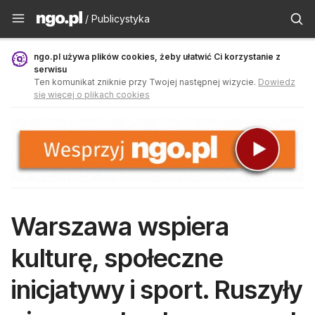
Publicystyka - ngo.pl
/ Publicystyka
ngo.pl używa plików cookies, żeby ułatwić Ci korzystanie z
serwisu
Ten komunikat zniknie przy Twojej następnej wizycie.
Dowiedz
się więcej o plikach cookies
Warszawa wspiera
kulturę, społeczne
inicjatywy i sport. Ruszyły