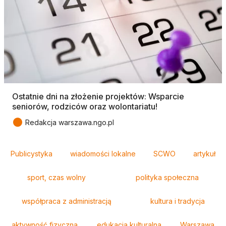
Ostatnie dni na złożenie projektów: Wsparcie
seniorów, rodziców oraz wolontariatu!
●
Redakcja warszawa.ngo.pl
Tagi
Publicystyka
wiadomości lokalne
SCWO
artykuł
sport, czas wolny
polityka społeczna
współpraca z administracją
kultura i tradycja
aktywność fizyczna
edukacja kulturalna
Warszawa