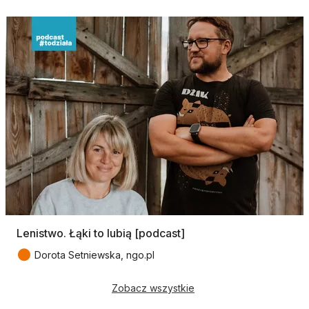
Lenistwo. Łąki to lubią [podcast]
●
Dorota Setniewska, ngo.pl
Zobacz wszystkie