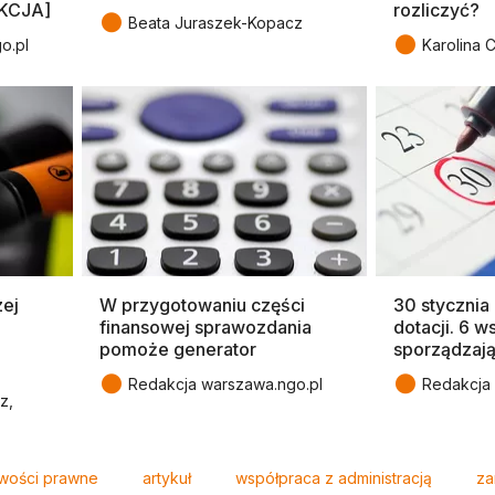
UKCJA]
rozliczyć?
●
Beata Juraszek-Kopacz
●
o.pl
Karolina 
ej
W przygotowaniu części
30 stycznia
finansowej sprawozdania
dotacji. 6 
pomoże generator
sporządzaj
●
●
Redakcja warszawa.ngo.pl
Redakcja 
z,
owości prawne
artykuł
współpraca z administracją
za