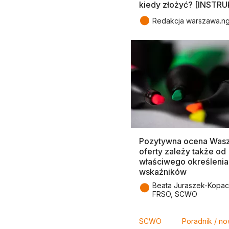
kiedy złożyć? [INSTR
●
Redakcja warszawa.ng
Pozytywna ocena Wasz
oferty zależy także od
właściwego określenia
wskaźników
●
Beata Juraszek-Kopac
FRSO, SCWO
Tagi
SCWO
Poradnik / n