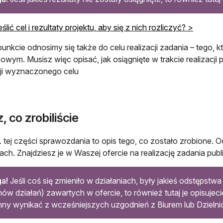
ślić cel i rezultaty projektu, aby się z nich rozliczyć? >
unkcie odnosimy się także do celu realizacji zadania – tego, 
owym. Musisz więc opisać, jak osiągnięte w trakcie realizacji p
cji wyznaczonego celu
, co zrobiliście
. tej części sprawozdania to opis tego, co zostało zrobione. Od
iach. Znajdziesz je w Waszej ofercie na realizację zadania publ
a!
Jeśli coś się zmieniło w działaniach, były jakieś odstępstwa
nów działań) zawartych w ofercie, to również tutaj je opisuje
ny wynikać z wcześniejszych uzgodnień z Biurem lub Dzielni