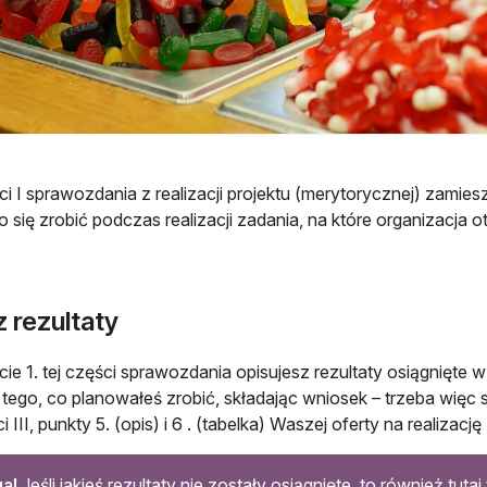
i I sprawozdania z realizacji projektu (merytorycznej) zamies
o się zrobić podczas realizacji zadania, na które organizacja
 rezultaty
ie 1. tej części sprawozdania opisujesz rezultaty osiągnięte w 
o tego, co planowałeś zrobić, składając wniosek – trzeba więc s
 III, punkty 5. (opis) i 6 . (tabelka) Waszej oferty na realizac
a!
Jeśli jakieś rezultaty nie zostały osiągnięte, to również tut