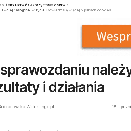
s, żeby ułatwić Ci korzystanie z serwisu
 Twojej następnej wizycie.
Dowiedz się więcej o plikach cookies
sprawozdaniu należy
zultaty i działania
obranowska-Wittels, ngo.pl
18 styczn