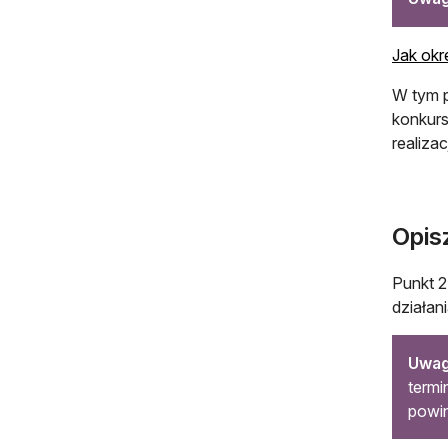
Jak okre
W tym p
konkurs
realiza
Opisz
Punkt 2
działan
Uwag
termi
powin