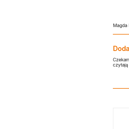
Magda 
Dodaj
Czekamy
czytają 