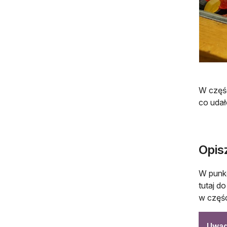
W częśc
co udał
Opisz
W punkc
tutaj d
w części
Uwag