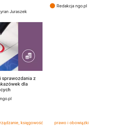
●
Redakcja ngo.pl
Cyran Juraszek
 i sprawozdania z
wskazówek dla
ących
ngo.pl
rządzanie, księgowość
prawo i obowiązki