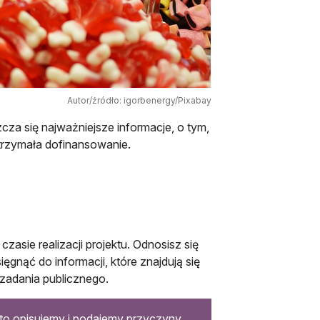
Autor/źródło: igorbenergy/Pixabay
zcza się najważniejsze informacje, o tym,
 otrzymała dofinansowanie.
czasie realizacji projektu. Odnosisz się
ięgnąć do informacji, które znajdują się
ję zadania publicznego.
aj to opisujemy i podajemy przyczyny.