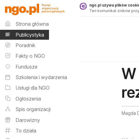
Publicystyka - ngo.pl
ngo.pl używa plików cookie
Portal
organizacji
Ten komunikat zniknie przy
pozarządowych
Menu główne
Strona główna
Publicystyka
Poradnik
Fakty o NGO
Fundusze
W 
Szkolenia i wydarzenia
re
Usługi dla NGO
Ogłoszenia
Spis organizacji
Magda D
Darowizny
To działa