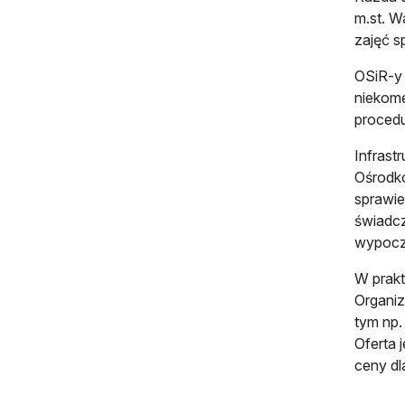
m.st. W
zajęć s
OSiR-y 
niekome
procedu
Infrast
Ośrodkó
sprawie
świadcz
wypocz
W prakt
Organiz
tym np.
Oferta 
ceny dl