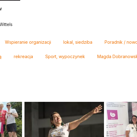
w
ittels
Wspieranie organizacji
lokal, siedziba
Poradnik / now
ą
rekreacja
Sport, wypoczynek
Magda Dobranowska