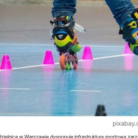
pixabay.
zielnica w Warszawie dysponuje infrastrukturą sportową zarz