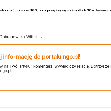
otwiera się w nowej karcie
otwiera się 
estrzegać prawa w NGO
,
jakie przepisy są ważne dla NGO
– dowiesz s
Dobranowska-Wittels
🡢
 informację do portalu ngo.pl!
 na Twój artykuł, komentarz, wywiad czy relację. Dotrzyj ze 
ngo.pl.