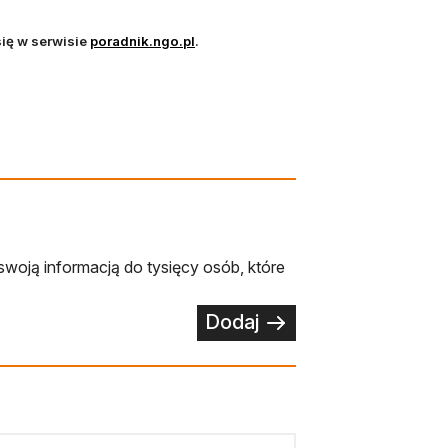
w nowej karcie
otwiera się w nowej karcie
ię w serwisie
poradnik.ngo.pl
.
swoją informacją do tysięcy osób, które
Dodaj