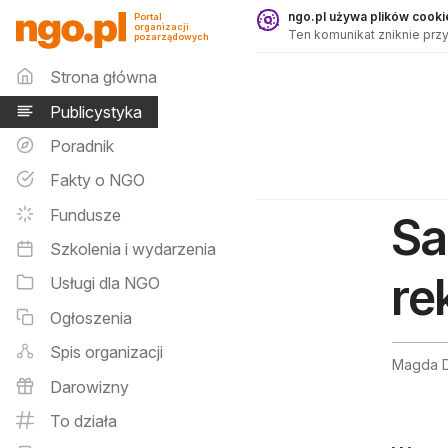
Publicystyka - ngo.pl
ngo.pl używa plików cookie
Portal
organizacji
Ten komunikat zniknie przy
pozarządowych
Menu główne
Strona główna
Publicystyka
Poradnik
Fakty o NGO
Fundusze
Sa
Szkolenia i wydarzenia
re
Usługi dla NGO
Ogłoszenia
Spis organizacji
Magda D
Darowizny
To działa