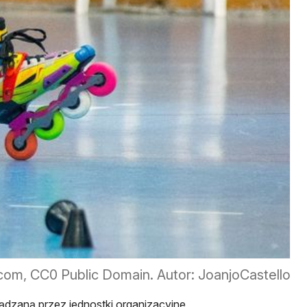
com, CC0 Public Domain. Autor: JoanjoCastello
ądzaną przez jednostki organizacyjne