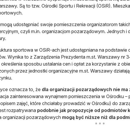
arszawy. Są to tzw. Ośrodki Sportu i Rekreacji (OSiR). Mieszk
portowych.
mogą udostępniać swoje pomieszczenia organizatorom takich
rcyjnym, czyli m.in. organizacjom pozarządowym. Jednych i 
ry.
ruktura sportowa w OSiR-ach jest udostępniana na podstawie
w. Wynika to z Zarządzenia Prezydenta m.st. Warszawy nr 34
 określenia sposobu ustalania cen i opłat za korzystanie z ob
onych przez jednostki organizacyjne m.st. Warszawy działające
ynku.
yce oznacza to, że
dla organizacji pozarządowych nie ma
acja zainteresowana wynajmem pomieszczenia w Ośrodku – po
 opisem zajęć, które chciałaby prowadzić w Ośrodku) do zar
jest rozpatrywana
podobnie jak propozycje od podmiotów
a organizacji pozarządowych
mogą być niższe niż dla pod