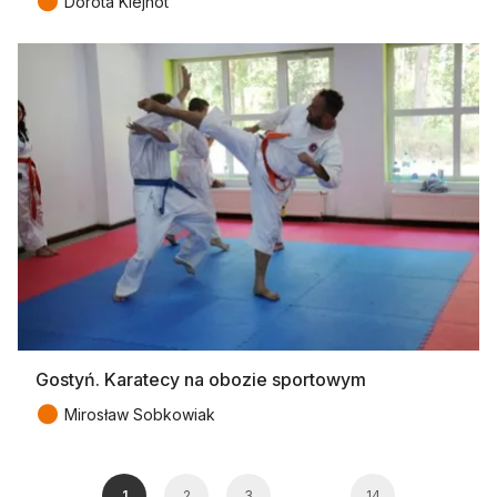
●
Dorota Klejnot
Gostyń. Karatecy na obozie sportowym
●
Mirosław Sobkowiak
…
1
2
3
14