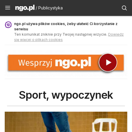
Publicystyka - ngo.pl
/ Publicystyka
ngo.pl używa plików cookies, żeby ułatwić Ci korzystanie z
serwisu
Ten komunikat zniknie przy Twojej następnej wizycie.
Dowiedz
się więcej o plikach cookies
Sport, wypoczynek