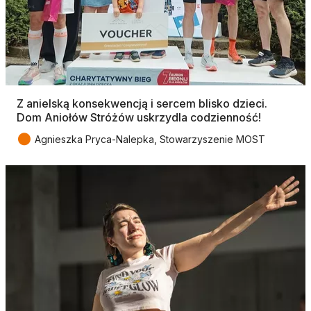
Z anielską konsekwencją i sercem blisko dzieci.
Dom Aniołów Stróżów uskrzydla codzienność!
●
Agnieszka Pryca-Nalepka, Stowarzyszenie MOST