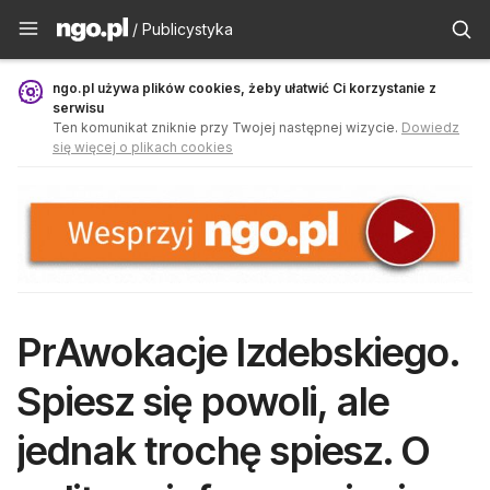
Publicystyka - ngo.pl
/ Publicystyka
ngo.pl używa plików cookies, żeby ułatwić Ci korzystanie z
serwisu
Ten komunikat zniknie przy Twojej następnej wizycie.
Dowiedz
się więcej o plikach cookies
PrAwokacje Izdebskiego.
Spiesz się powoli, ale
jednak trochę spiesz. O