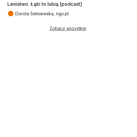
Lenistwo. Łąki to lubią [podcast]
●
Dorota Setniewska, ngo.pl
Zobacz wszystkie