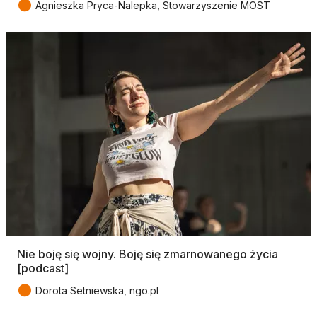
●
Agnieszka Pryca-Nalepka, Stowarzyszenie MOST
Nie boję się wojny. Boję się zmarnowanego życia
[podcast]
●
Dorota Setniewska, ngo.pl