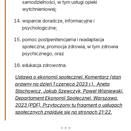
samodzielności, w tym usługi opieki
wytchnieniowej;
wsparcie doradcze, informacyjne i
psychologiczne;
pomoc postpenitencjarna i readaptacja
społeczna, promocja zdrowia, w tym zdrowia
psychicznego, oraz
edukacja zdrowotna.
Ustawa o ekonomii społecznej. Komentarz (stan
prawny na dzień 1 czerwca 2023 r.). Aneta
Stachowicz, Jakub Szewczyk, Paweł Wiśniewski,
Departament Ekonomii Społecznej, Warszawa,
2023 (PDF). Przytoczony tu fragment o usługach
otwiera s
społecznych znajduje się na stronach 21-22.