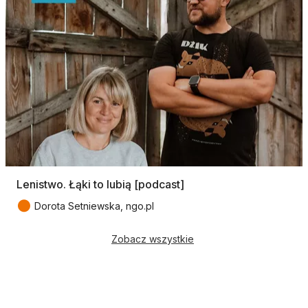
Lenistwo. Łąki to lubią [podcast]
●
Dorota Setniewska, ngo.pl
Zobacz wszystkie