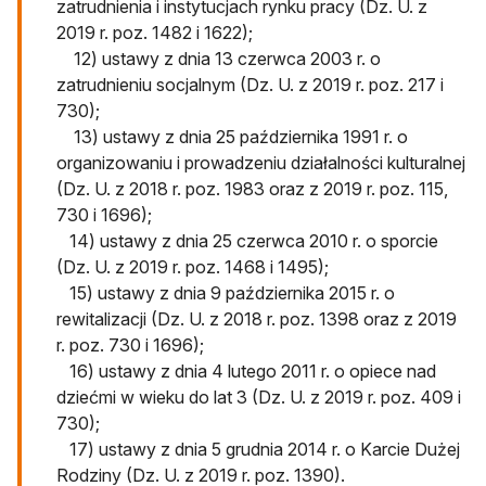
zatrudnienia i instytucjach rynku pracy (Dz. U. z
2019 r. poz. 1482 i 1622);
12) ustawy z dnia 13 czerwca 2003 r. o
zatrudnieniu socjalnym (Dz. U. z 2019 r. poz. 217 i
730);
13) ustawy z dnia 25 października 1991 r. o
organizowaniu i prowadzeniu działalności kulturalnej
(Dz. U. z 2018 r. poz. 1983 oraz z 2019 r. poz. 115,
730 i 1696);
14) ustawy z dnia 25 czerwca 2010 r. o sporcie
(Dz. U. z 2019 r. poz. 1468 i 1495);
15) ustawy z dnia 9 października 2015 r. o
rewitalizacji (Dz. U. z 2018 r. poz. 1398 oraz z 2019
r. poz. 730 i 1696);
16) ustawy z dnia 4 lutego 2011 r. o opiece nad
dziećmi w wieku do lat 3 (Dz. U. z 2019 r. poz. 409 i
730);
17) ustawy z dnia 5 grudnia 2014 r. o Karcie Dużej
Rodziny (Dz. U. z 2019 r. poz. 1390).