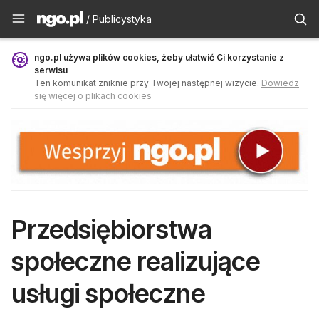
Publicystyka - ngo.pl
/ Publicystyka
ngo.pl używa plików cookies, żeby ułatwić Ci korzystanie z
serwisu
Ten komunikat zniknie przy Twojej następnej wizycie.
Dowiedz
się więcej o plikach cookies
Przedsiębiorstwa
społeczne realizujące
usługi społeczne