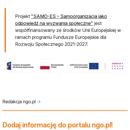
Projekt
"SAMO-ES – Samoorganizacja jako
otwiera się w now
odpowiedź na wyzwania społeczne"
jest
współfinansowany ze środków Unii Europejskiej w
ramach programu Fundusze Europejskie dla
Rozwoju Społecznego 2021-2027.
Redakcja ngo.pl
🡢
Dodaj informację do portalu ngo.pl!