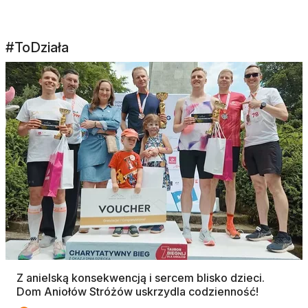
#ToDziała
Z anielską konsekwencją i sercem blisko dzieci.
Dom Aniołów Stróżów uskrzydla codzienność!