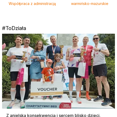
Współpraca z administracją
warmińsko-mazurskie
#ToDziała
Z anielską konsekwencją i sercem blisko dzieci.