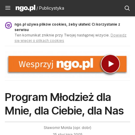
Publicystyka - ngo.pl
/ Publicystyka
ngo.pl używa plików cookies, żeby ułatwić Ci korzystanie z
serwisu
Ten komunikat zniknie przy Twojej następnej wizycie.
Dowiedz
się więcej o plikach cookies
Program Młodzież dla
Mnie, dla Ciebie, dla Nas
Sławomir Mołda (opr. dobr)
25 stycznia 2005