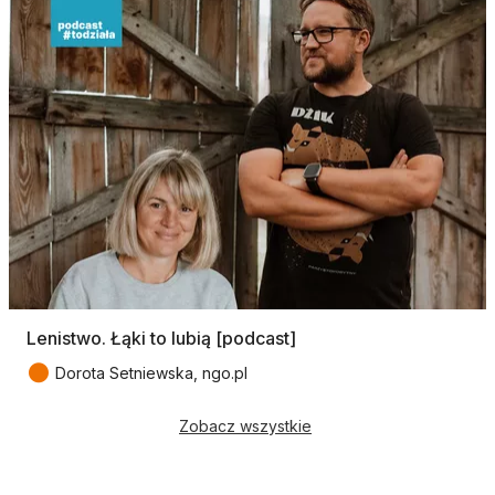
Lenistwo. Łąki to lubią [podcast]
●
Dorota Setniewska, ngo.pl
Zobacz wszystkie