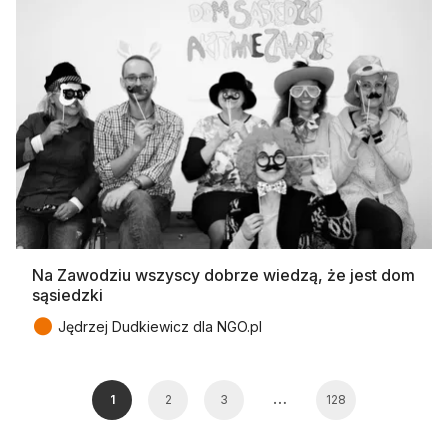
Na Zawodziu wszyscy dobrze wiedzą, że jest dom
sąsiedzki
●
Jędrzej Dudkiewicz dla NGO.pl
…
1
2
3
128