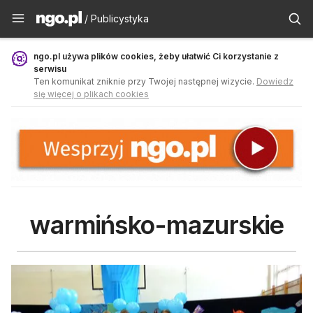
Publicystyka - ngo.pl
/ Publicystyka
ngo.pl używa plików cookies, żeby ułatwić Ci korzystanie z
serwisu
Ten komunikat zniknie przy Twojej następnej wizycie.
Dowiedz
się więcej o plikach cookies
warmińsko-mazurskie