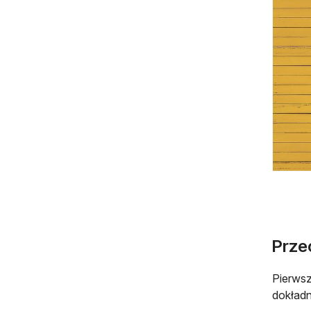
Prze
Pierwsz
dokładn