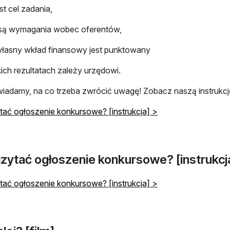
est cel zadania,
 są wymagania wobec oferentów,
łasny wkład finansowy jest punktowany
kich rezultatach zależy urzędowi.
adamy, na co trzeba zwrócić uwagę! Zobacz naszą instrukcję
tać ogłoszenie konkursowe? [instrukcja] >
czytać ogłoszenie konkursowe? [instrukcj
tać ogłoszenie konkursowe? [instrukcja] >