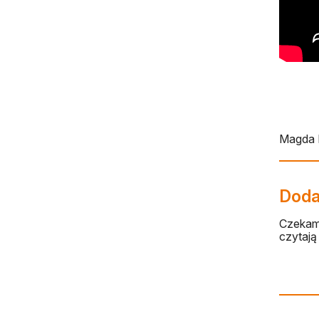
Magda 
Dodaj
Czekamy
czytają 