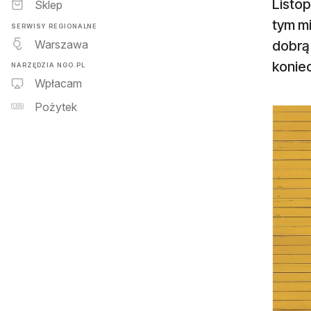
Listop
Sklep
tym m
SERWISY REGIONALNE
Warszawa
dobrą
konie
NARZĘDZIA NGO.PL
Wpłacam
Pożytek