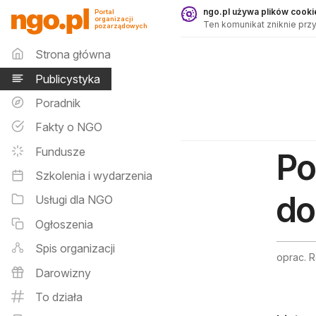
Publicystyka - ngo.pl
ngo.pl używa plików cookie
Portal
organizacji
Ten komunikat zniknie przy
pozarządowych
Menu główne
Strona główna
Publicystyka
Poradnik
Fakty o NGO
Fundusze
Po
Szkolenia i wydarzenia
do
Usługi dla NGO
Ogłoszenia
Spis organizacji
oprac. 
Darowizny
To działa