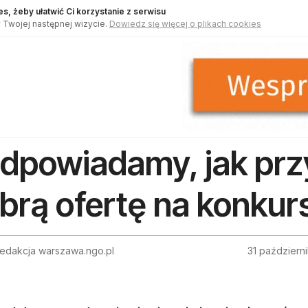
s, żeby ułatwić Ci korzystanie z serwisu
 Twojej następnej wizycie.
Dowiedz się więcej o plikach cookies
dpowiadamy, jak pr
brą ofertę na konkur
Redakcja warszawa.ngo.pl
31 październ