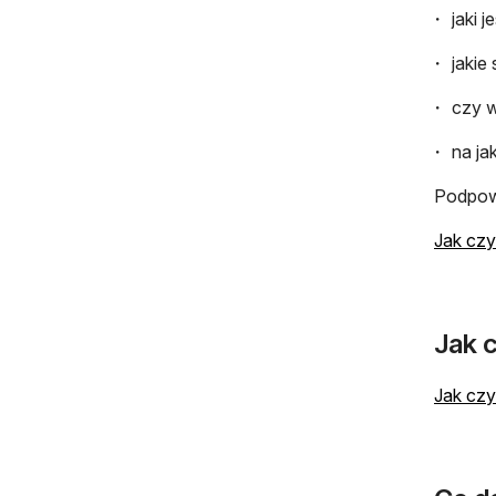
jaki j
jakie
czy w
na ja
Podpowi
Jak czy
Jak 
Jak czy