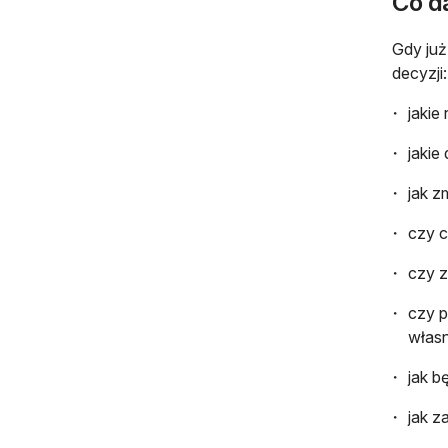
Co da
Gdy już
decyzji
jakie
jakie
jak z
czy c
czy z
czy p
włas
jak b
jak z