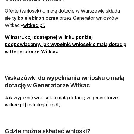
Ofertę (wniosek) o małą dotację w Warszawie składa
się
tylko
elektronicznie
przez Generator wniosków
otwiera się w nowej karcie
Witkac
-
witkac.pl.
W instrukcji dostępnej w linku poniżej
podpowiadamy, jak wypełnić wniosek o małą dotację
otwiera się w nowej karcie
w Generatorze Witkac.
Wskazówki do wypełniania wniosku o małą
dotację w Generatorze Witkac
Jak wypełnić wniosek o małą dotację w generatorze
witkac.pl [instrukcja] (pdf)
Gdzie można składać wnioski?