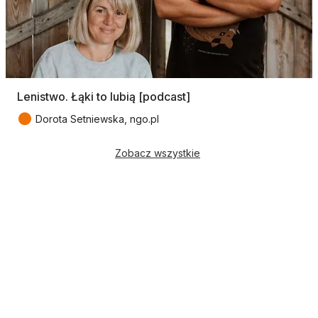
Lenistwo. Łąki to lubią [podcast]
●
Dorota Setniewska, ngo.pl
Zobacz wszystkie