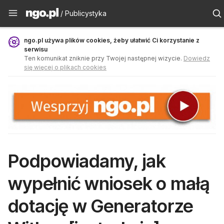
Publicystyka - ngo.pl
/ Publicystyka
ngo.pl używa plików cookies, żeby ułatwić Ci korzystanie z
serwisu
Ten komunikat zniknie przy Twojej następnej wizycie.
Dowiedz
się więcej o plikach cookies
Podpowiadamy, jak
wypełnić wniosek o małą
dotację w Generatorze