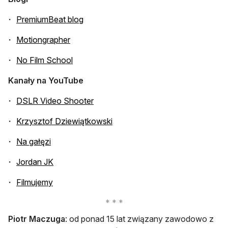
otwiera się w nowej karcie
PremiumBeat blog
otwiera się w nowej karcie
Motiongrapher
otwiera się w nowej karcie
No Film School
Kanały na YouTube
otwiera się w nowej karcie
DSLR Video Shooter
otwiera się w nowej karcie
Krzysztof Dziewiątkowski
otwiera się w nowej karcie
Na gałęzi
otwiera się w nowej karcie
Jordan JK
otwiera się w nowej karcie
Filmujemy
Piotr Maczuga
: od ponad 15 lat związany zawodowo z