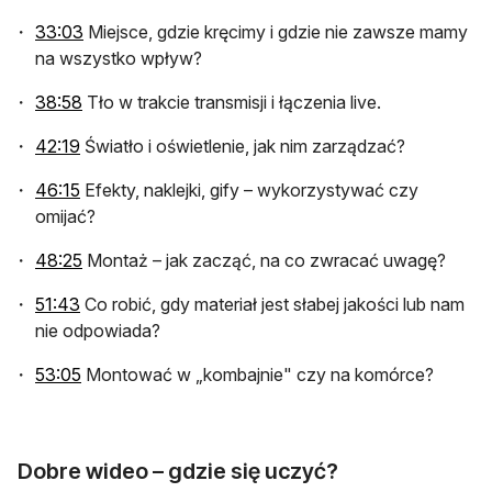
otwiera się w nowej karcie
33:03
Miejsce, gdzie kręcimy i gdzie nie zawsze mamy
na wszystko wpływ?
otwiera się w nowej karcie
38:58
Tło w trakcie transmisji i łączenia live.
otwiera się w nowej karcie
42:19
Światło i oświetlenie, jak nim zarządzać?
otwiera się w nowej karcie
46:15
Efekty, naklejki, gify – wykorzystywać czy
omijać?
otwiera się w nowej karcie
48:25
Montaż – jak zacząć, na co zwracać uwagę?
otwiera się w nowej karcie
51:43
Co robić, gdy materiał jest słabej jakości lub nam
nie odpowiada?
otwiera się w nowej karcie
53:05
Montować w „kombajnie" czy na komórce?
Dobre wideo – gdzie się uczyć?