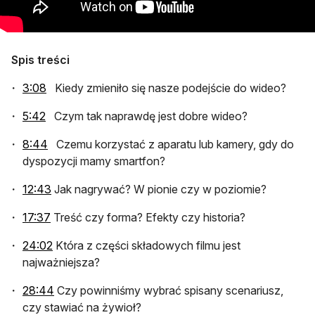
Spis treści
otwiera się w nowej karcie
3:08
Kiedy zmieniło się nasze podejście do wideo?
otwiera się w nowej karcie
5:42
Czym tak naprawdę jest dobre wideo?
otwiera się w nowej karcie
8:44
Czemu korzystać z aparatu lub kamery, gdy do
dyspozycji mamy smartfon?
otwiera się w nowej karcie
12:43
Jak nagrywać? W pionie czy w poziomie?
otwiera się w nowej karcie
17:37
Treść czy forma? Efekty czy historia?
otwiera się w nowej karcie
24:02
Która z części składowych filmu jest
najważniejsza?
otwiera się w nowej karcie
28:44
Czy powinniśmy wybrać spisany scenariusz,
czy stawiać na żywioł?