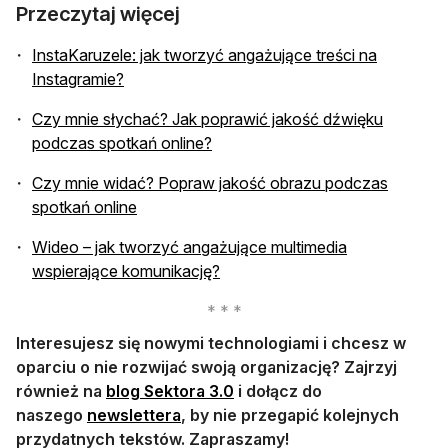
Przeczytaj więcej
InstaKaruzele: jak tworzyć angażujące treści na
otwiera się w nowej karcie
Instagramie?
Czy mnie słychać? Jak poprawić jakość dźwięku
otwiera się w nowej karcie
podczas spotkań online?
Czy mnie widać? Popraw jakość obrazu podczas
otwiera się w nowej karcie
spotkań online
Wideo – jak tworzyć angażujące multimedia
otwiera się w nowej karcie
wspierające komunikację?
Interesujesz się nowymi technologiami i chcesz w
oparciu o nie rozwijać swoją organizację? Zajrzyj
otwiera się w nowej karcie
również na
blog Sektora 3.0
i dołącz do
otwiera się w nowej karcie
naszego
newslettera
, by nie przegapić kolejnych
przydatnych tekstów. Zapraszamy!