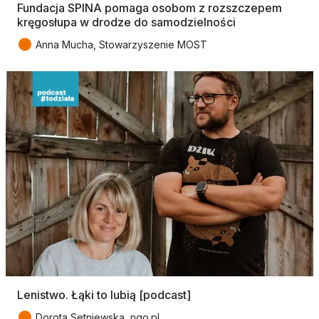
Fundacja SPINA pomaga osobom z rozszczepem
kręgosłupa w drodze do samodzielności
●
Anna Mucha, Stowarzyszenie MOST
Lenistwo. Łąki to lubią [podcast]
●
Dorota Setniewska, ngo.pl