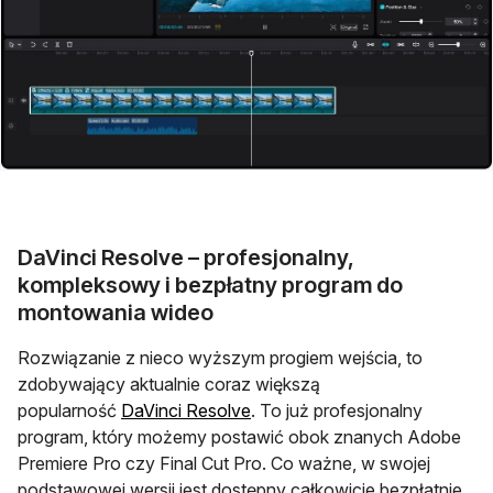
DaVinci Resolve – profesjonalny,
kompleksowy i bezpłatny program do
montowania wideo
Rozwiązanie z nieco wyższym progiem wejścia, to
zdobywający aktualnie coraz większą
otwiera się w nowej karcie
popularność
DaVinci Resolve
. To już profesjonalny
program, który możemy postawić obok znanych Adobe
Premiere Pro czy Final Cut Pro. Co ważne, w swojej
podstawowej wersji jest dostępny całkowicie bezpłatnie.