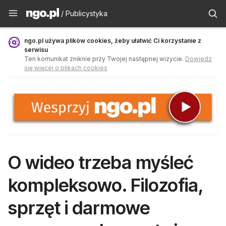
Publicystyka - ngo.pl
/ Publicystyka
ngo.pl używa plików cookies, żeby ułatwić Ci korzystanie z
serwisu
Ten komunikat zniknie przy Twojej następnej wizycie.
Dowiedz
się więcej o plikach cookies
O wideo trzeba myśleć
kompleksowo. Filozofia,
sprzęt i darmowe