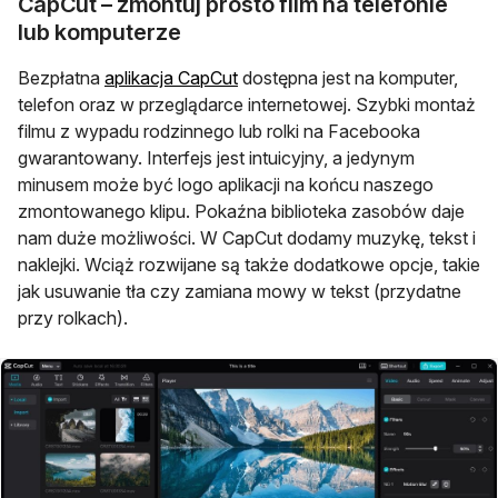
CapCut – zmontuj prosto film na telefonie
lub komputerze
otwiera się w nowej karcie
Bezpłatna
aplikacja CapCut
dostępna jest na komputer,
telefon oraz w przeglądarce internetowej. Szybki montaż
filmu z wypadu rodzinnego lub rolki na Facebooka
gwarantowany. Interfejs jest intuicyjny, a jedynym
minusem może być logo aplikacji na końcu naszego
zmontowanego klipu. Pokaźna biblioteka zasobów daje
nam duże możliwości. W CapCut dodamy muzykę, tekst i
naklejki. Wciąż rozwijane są także dodatkowe opcje, takie
jak usuwanie tła czy zamiana mowy w tekst (przydatne
przy rolkach).