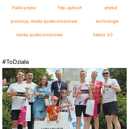
Tagi
Publicystyka
Filip Jędruch
artykuł
promocja, media społecznościowe
technologie
media społecznościowe
Sektor 3.0
#ToDziała