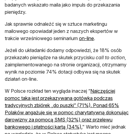
badanych wskazało maila jako impuls do przekazania
pieniędzy.
Jak sprawnie odnaleźć się w sztuce marketingu
mailowego opowiadał jeden z naszych ekspertów w
otwiera się w nowe
trakcie wrześniowego seminarium
on-line
.
Jeżeli do układanki dodamy odpowiedzi, że 18% osób
przekazało pieniądze na skutek przycisku
call to action
,
zaimplementowanego na stronie organizacji, otrzymamy
wynik na poziomie 74% dotacji odbywa się na skutek
działań on-line.
W Polsce rozkład ten wygląda inaczej “
Najczęściej
pomoc taka jest przekazywana gotówką podczas
tradycyjnych zbiórek „do puszki” (71%). Ponad 65%
Polaków angażuje się w pomoc charytatywną dokonując
darowizny za pomocą SMS (32%) oraz przelewu
otwiera się w nowej kar
bankowego i płatności kartą (34%).
" Warto mieć jednak