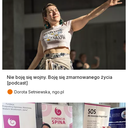
Nie boję się wojny. Boję się zmarnowanego życia
[podcast]
●
Dorota Setniewska, ngo.pl