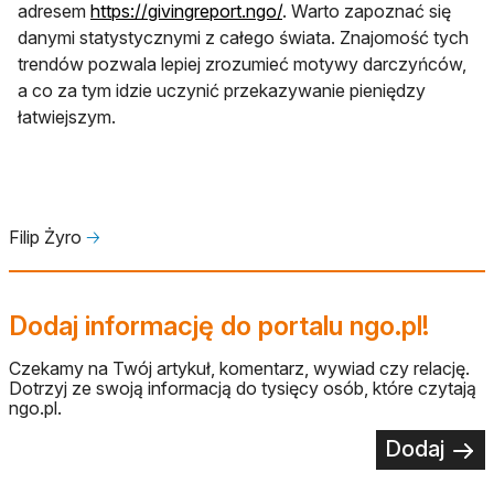
otwiera się w nowej karcie
adresem
https://givingreport.ngo/
. Warto zapoznać się
danymi statystycznymi z całego świata. Znajomość tych
trendów pozwala lepiej zrozumieć motywy darczyńców,
a co za tym idzie uczynić przekazywanie pieniędzy
łatwiejszym.
Filip Żyro
🡢
Dodaj informację do portalu ngo.pl!
Czekamy na Twój artykuł, komentarz, wywiad czy relację.
Dotrzyj ze swoją informacją do tysięcy osób, które czytają
ngo.pl.
Dodaj