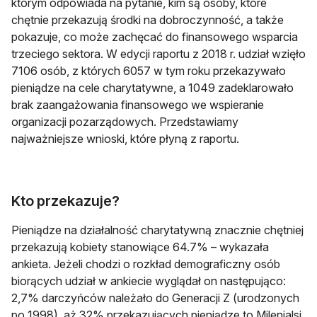
którym odpowiada na pytanie, kim są osoby, które
chętnie przekazują środki na dobroczynność, a także
pokazuje, co może zachęcać do finansowego wsparcia
trzeciego sektora. W edycji raportu z 2018 r. udział wzięło
7106 osób, z których 6057 w tym roku przekazywało
pieniądze na cele charytatywne, a 1049 zadeklarowało
brak zaangażowania finansowego we wspieranie
organizacji pozarządowych. Przedstawiamy
najważniejsze wnioski, które płyną z raportu.
Kto przekazuje?
Pieniądze na działalność charytatywną znacznie chętniej
przekazują kobiety stanowiące 64.7% – wykazała
ankieta. Jeżeli chodzi o rozkład demograficzny osób
biorących udział w ankiecie wyglądał on następująco:
2,7% darczyńców należało do Generacji Z (urodzonych
po 1998), aż 32% przekazujących pieniądze to Milenialsi