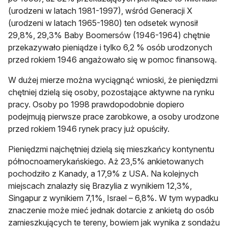
(urodzeni w latach 1981-1997), wśród Generacji X
(urodzeni w latach 1965-1980) ten odsetek wynosił
29,8%, 29,3% Baby Boomersów (1946-1964) chętnie
przekazywało pieniądze i tylko 6,2 % osób urodzonych
przed rokiem 1946 angażowało się w pomoc finansową.
W dużej mierze można wyciągnąć wnioski, że pieniędzmi
chętniej dzielą się osoby, pozostające aktywne na rynku
pracy. Osoby po 1998 prawdopodobnie dopiero
podejmują pierwsze prace zarobkowe, a osoby urodzone
przed rokiem 1946 rynek pracy już opuściły.
Pieniędzmi najchętniej dzielą się mieszkańcy kontynentu
północnoamerykańskiego. Aż 23,5% ankietowanych
pochodziło z Kanady, a 17,9% z USA. Na kolejnych
miejscach znalazły się Brazylia z wynikiem 12,3%,
Singapur z wynikiem 7,1%, Israel – 6,8%. W tym wypadku
znaczenie może mieć jednak dotarcie z ankietą do osób
zamieszkujących te tereny, bowiem jak wynika z sondażu