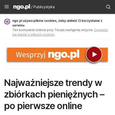
Publicystyka - ngo.pl
/ Publicystyka
ngo.pl używa plików cookies, żeby ułatwić Ci korzystanie z
serwisu
Ten komunikat zniknie przy Twojej następnej wizycie.
Dowiedz
się więcej o plikach cookies
Najważniejsze trendy w
zbiórkach pieniężnych –
po pierwsze online