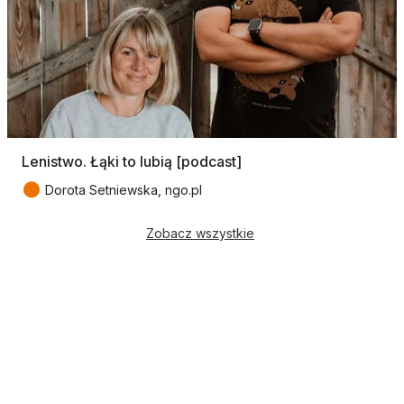
Lenistwo. Łąki to lubią [podcast]
●
Dorota Setniewska, ngo.pl
Zobacz wszystkie