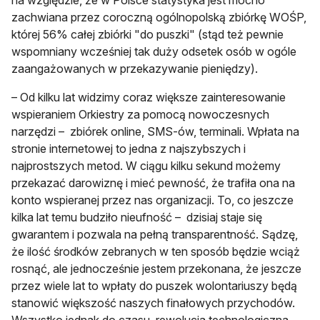
na względzie, że w Polsce statystyka jest mocno
zachwiana przez coroczną ogólnopolską zbiórkę WOŚP,
której 56% całej zbiórki "do puszki" (stąd też pewnie
wspomniany wcześniej tak duży odsetek osób w ogóle
zaangażowanych w przekazywanie pieniędzy).
– Od kilku lat widzimy coraz większe zainteresowanie
wspieraniem Orkiestry za pomocą nowoczesnych
narzędzi – zbiórek online, SMS-ów, terminali. Wpłata na
stronie internetowej to jedna z najszybszych i
najprostszych metod. W ciągu kilku sekund możemy
przekazać darowiznę i mieć pewność, że trafiła ona na
konto wspieranej przez nas organizacji. To, co jeszcze
kilka lat temu budziło nieufność – dzisiaj staje się
gwarantem i pozwala na pełną transparentność. Sądzę,
że ilość środków zebranych w ten sposób będzie wciąż
rosnąć, ale jednocześnie jestem przekonana, że jeszcze
przez wiele lat to wpłaty do puszek wolontariuszy będą
stanowić większość naszych finałowych przychodów.