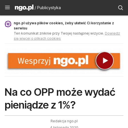
Publicystyka - ngo.pl
/ Publicystyka
ngo.pl używa plików cookies, żeby ułatwić Ci korzystanie z
serwisu
Ten komunikat zniknie przy Twojej następnej wizycie.
Dowiedz
się więcej o plikach cookies
Na co OPP może wydać
pieniądze z 1%?
Redakcja ngo.pl
4 listopada 2020