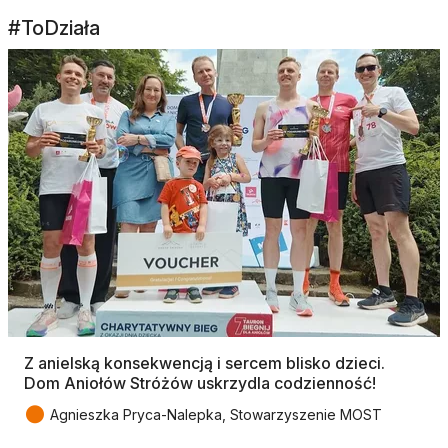
#ToDziała
Z anielską konsekwencją i sercem blisko dzieci.
Dom Aniołów Stróżów uskrzydla codzienność!
●
Agnieszka Pryca-Nalepka, Stowarzyszenie MOST