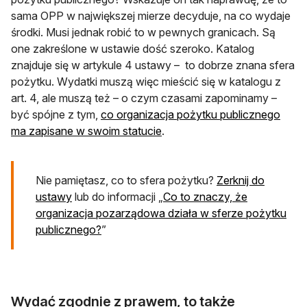
sama OPP w największej mierze decyduje, na co wydaje
środki. Musi jednak robić to w pewnych granicach. Są
one zakreślone w ustawie dość szeroko. Katalog
znajduje się w artykule 4 ustawy – to dobrze znana sfera
pożytku. Wydatki muszą więc mieścić się w katalogu z
art. 4, ale muszą też – o czym czasami zapominamy –
być spójne z tym,
co organizacja pożytku publicznego
ma zapisane w swoim statucie
.
Nie pamiętasz, co to sfera pożytku?
Zerknij do
otwiera się w nowej karcie
ustawy
lub do informacji „
Co to znaczy, że
organizacja pozarządowa działa w sferze pożytku
publicznego?
”
Wydać zgodnie z prawem, to także