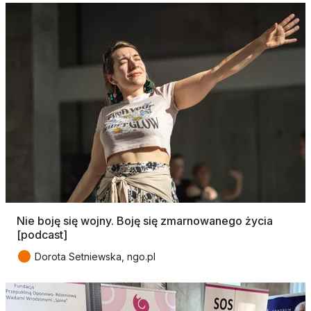
Nie boję się wojny. Boję się zmarnowanego życia
[podcast]
●
Dorota Setniewska, ngo.pl