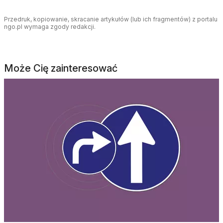
Przedruk, kopiowanie, skracanie artykułów (lub ich fragmentów) z portalu
ngo.pl wymaga zgody redakcji.
Może Cię zainteresować