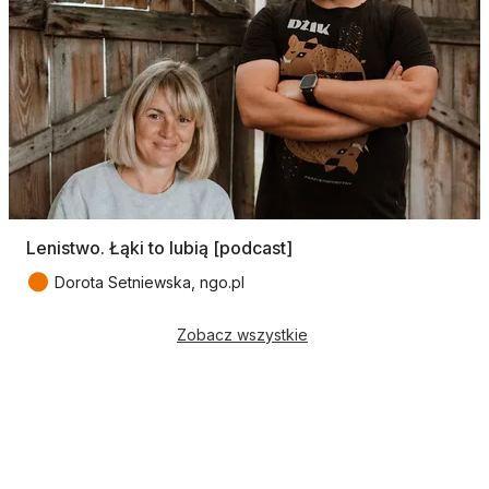
Lenistwo. Łąki to lubią [podcast]
●
Dorota Setniewska, ngo.pl
Zobacz wszystkie