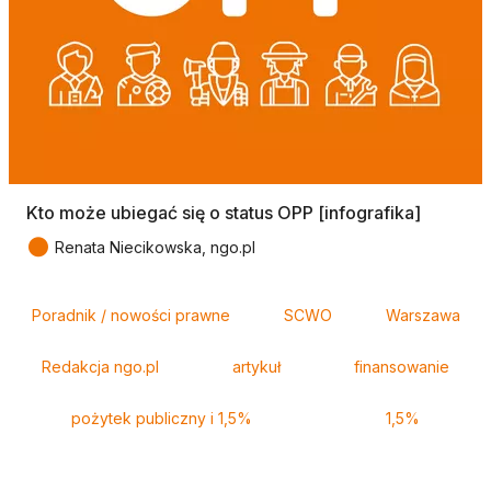
Kto może ubiegać się o status OPP [infografika]
●
Renata Niecikowska, ngo.pl
Tagi
Poradnik / nowości prawne
SCWO
Warszawa
Redakcja ngo.pl
artykuł
finansowanie
pożytek publiczny i 1,5%
1,5%