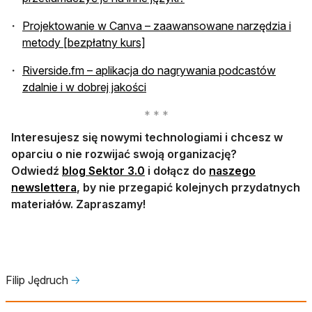
Projektowanie w Canva – zaawansowane narzędzia i
metody [bezpłatny kurs]
otwiera się w nowej karcie
Riverside.fm
– aplikacja do nagrywania podcastów
zdalnie i w dobrej jakości
Interesujesz się nowymi technologiami i chcesz w
oparciu o nie rozwijać swoją organizację?
otwiera się w nowej karcie
Odwiedź
blog Sektor 3.0
i dołącz do
naszego
otwiera się w nowej karcie
newslettera
, by nie przegapić kolejnych przydatnych
materiałów. Zapraszamy!
Filip Jędruch
🡢