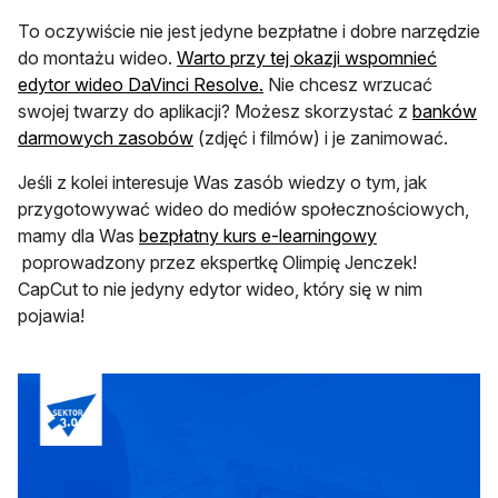
To oczywiście nie jest jedyne bezpłatne i dobre narzędzie
do montażu wideo.
Warto przy tej okazji wspomnieć
otwiera się w nowej karcie
edytor wideo DaVinci Resolve.
Nie chcesz wrzucać
swojej twarzy do aplikacji? Możesz skorzystać z
banków
otwiera się w nowej karcie
darmowych zasobów
(zdjęć i filmów) i je zanimować.
Jeśli z kolei interesuje Was zasób wiedzy o tym, jak
przygotowywać wideo do mediów społecznościowych,
mamy dla Was
bezpłatny kurs e-learningowy
otwiera się w nowej karcie
poprowadzony przez ekspertkę Olimpię Jenczek!
CapCut to nie jedyny edytor wideo, który się w nim
pojawia!