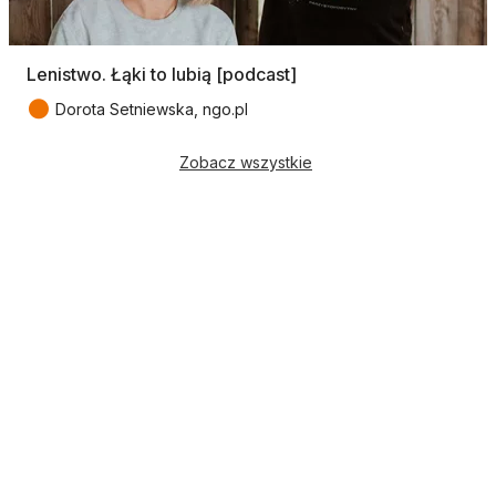
Lenistwo. Łąki to lubią [podcast]
●
Dorota Setniewska, ngo.pl
Zobacz wszystkie