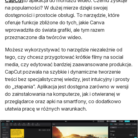
otwiera się w nowej karcie
CapCut
to aplikacja do montażu wideo. Czemu zyskuje
na popularności? W dużej mierze dzięki swojej
dostępności i prostocie obsługi. To narzędzie, które
oferuje funkcje zbliżone do tych, jakie Canva
wprowadziła do świata grafiki, ale tym razem
przeznaczone dla twórców wideo.
Możesz wykorzystywać to narzędzie niezależnie od
tego, czy chcesz przygotować krótkie filmy na social
media, czy edytować bardziej zaawansowane produkcje.
CapCut pozwala na szybkie i dynamiczne tworzenie
treści bez specjalistycznej wiedzy, jest intuicyjny i prosty
do „złapania”. Aplikacja jest dostępna zarówno w wersji
do zainstalowania na komputerze, jak i otwieranej w
przeglądarce oraz apki na smartfony, co dodatkowo
ułatwia pracę w różnych warunkach.