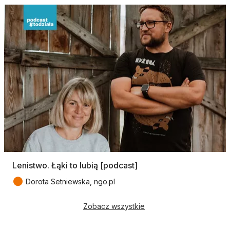
Lenistwo. Łąki to lubią [podcast]
●
Dorota Setniewska, ngo.pl
Zobacz wszystkie