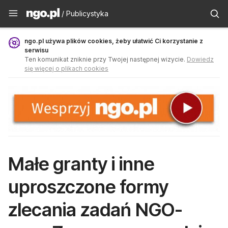
Publicystyka - ngo.pl
/ Publicystyka
ngo.pl używa plików cookies, żeby ułatwić Ci korzystanie z
serwisu
Ten komunikat zniknie przy Twojej następnej wizycie.
Dowiedz
się więcej o plikach cookies
Małe granty i inne
uproszczone formy
zlecania zadań NGO-