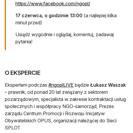
otwiera się w nowej
https://www.facebook.com/ngopl/
17 czerwca, o godzinie 13:00
(a najlepiej kilka
minut przed)
Usiądź wygodnie i oglądaj, komentuj, zadawaj
pytania!
O EKSPERCIE
otwiera się w nowej karcie
Ekspertem podczas
#ngoplLIVE
będzie
Łukasz Waszak
– prawnik, od ponad 20 lat związany z sektorem
pozarządowym, specjalista w zakresie kontraktacji usług
społecznych i współpracy NGO-samorząd, Prezes
zarządu Centrum Promocji i Rozwoju Inicjatyw
Obywatelskich OPUS, organizacji należącej do Sieci
SPLOT