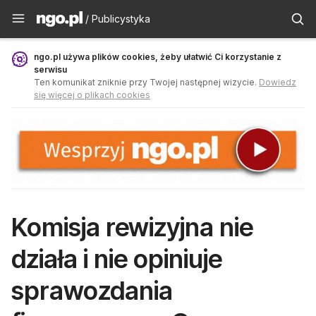
Publicystyka - ngo.pl
/ Publicystyka
ngo.pl używa plików cookies, żeby ułatwić Ci korzystanie z
serwisu
Ten komunikat zniknie przy Twojej następnej wizycie.
Dowiedz
się więcej o plikach cookies
Komisja rewizyjna nie
działa i nie opiniuje
sprawozdania