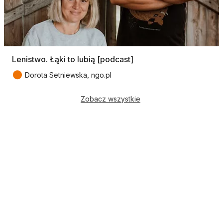
Lenistwo. Łąki to lubią [podcast]
●
Dorota Setniewska, ngo.pl
Zobacz wszystkie