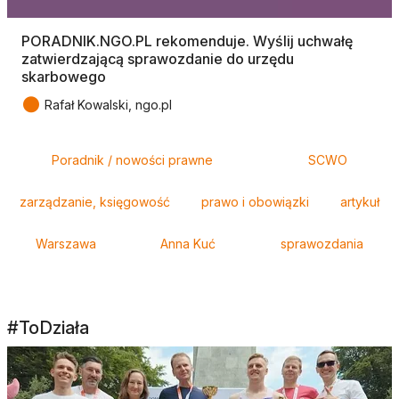
PORADNIK.NGO.PL rekomenduje. Wyślij uchwałę
zatwierdzającą sprawozdanie do urzędu
skarbowego
●
Rafał Kowalski, ngo.pl
Tagi
Poradnik / nowości prawne
SCWO
zarządzanie, księgowość
prawo i obowiązki
artykuł
Warszawa
Anna Kuć
sprawozdania
#ToDziała