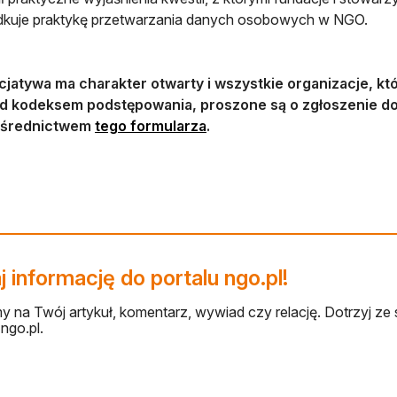
dkuje praktykę przetwarzania danych osobowych w NGO.
icjatywa ma charakter otwarty i wszystkie organizacje, k
d kodeksem podstępowania, proszone są o zgłoszenie do 
otwiera się w nowej karcie
średnictwem
tego formularza
.
 informację do portalu ngo.pl!
 na Twój artykuł, komentarz, wywiad czy relację. Dotrzyj ze 
ngo.pl.