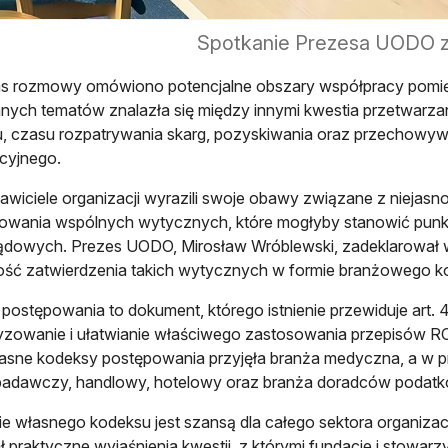
Spotkanie Prezesa UODO z 
s rozmowy omówiono potencjalne obszary współpracy pomię
ych tematów znalazła się między innymi kwestia przetwarz
, czasu rozpatrywania skarg, pozyskiwania oraz przechowy
acyjnego.
awiciele organizacji wyrazili swoje obawy związane z niejas
wania wspólnych wytycznych, które mogłyby stanowić punkt o
dowych. Prezes UODO, Mirosław Wróblewski, zadeklarował wsp
ść zatwierdzenia takich wytycznych w formie branżowego k
postępowania to dokument, którego istnienie przewiduje art.
zowanie i ułatwianie właściwego zastosowania przepisów R
asne kodeksy postępowania przyjęła branża medyczna, a w pro
 badawczy, handlowy, hotelowy oraz branża doradców podat
ie własnego kodeksu jest szansą dla całego sektora organiza
ł praktyczne wyjaśnienia kwestii, z którymi fundacje i stowarz