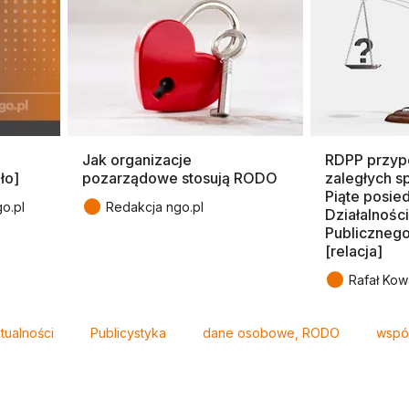
Jak organizacje
RDPP przyp
ło]
pozarządowe stosują RODO
zaległych s
Piąte posie
●
o.pl
Redakcja ngo.pl
Działalnośc
Publicznego 
[relacja]
●
Rafał Kowa
tualności
Publicystyka
dane osobowe, RODO
współ