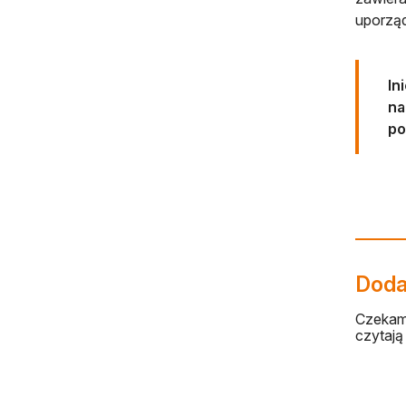
uporzą
In
na
po
Dodaj
Czekamy
czytają 