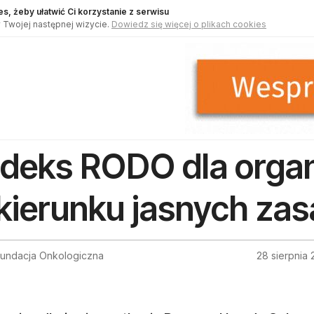
s, żeby ułatwić Ci korzystanie z serwisu
 Twojej następnej wizycie.
Dowiedz się więcej o plikach cookies
deks RODO dla organi
kierunku jasnych za
 Fundacja Onkologiczna
28 sierpnia