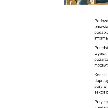
Podcza
omawian
podatku
inform
Przedst
wypraco
pozarzą
możliwo
Kodeks 
doprecy
pory wł
sektor
Przyjęc
zawiera