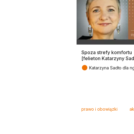
Spoza strefy komfortu
[felieton Katarzyny Sad
●
Katarzyna Sadło dla ng
Tagi
prawo i obowiązki
ak