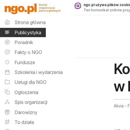
Publicystyka - ngo.pl
ngo.pl używa plików cookie
Portal
organizacji
Ten komunikat zniknie przy
pozarządowych
Menu główne
Strona główna
Publicystyka
Poradnik
Fakty o NGO
Fundusze
Ko
Szkolenia i wydarzenia
w 
Usługi dla NGO
Ogłoszenia
Spis organizacji
Alivia -
Darowizny
To działa