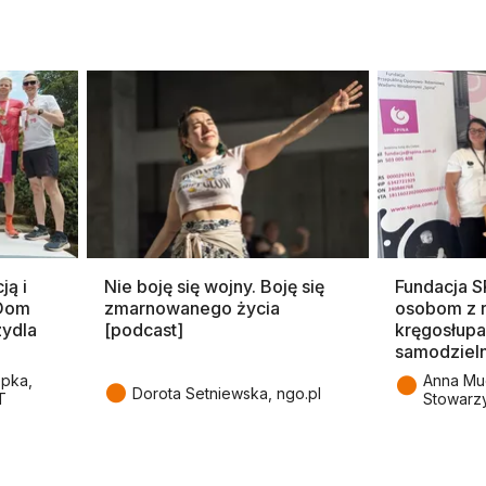
ją i
Nie boję się wojny. Boję się
Fundacja 
 Dom
zmarnowanego życia
osobom z 
zydla
[podcast]
kręgosłupa
samodziel
●
epka,
Anna Mu
●
Dorota Setniewska, ngo.pl
T
Stowarz