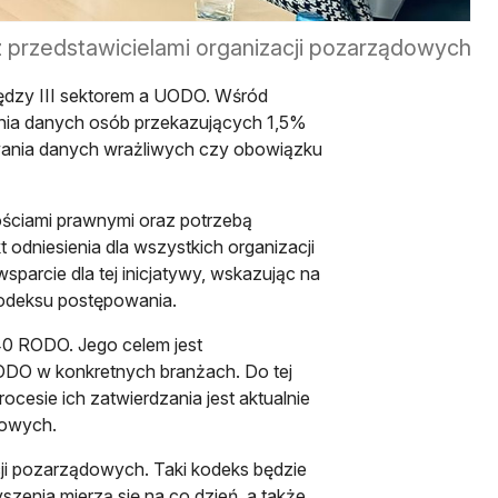
przedstawicielami organizacji pozarządowych
dzy III sektorem a UODO. Wśród
ania danych osób przekazujących 1,5%
wania danych wrażliwych czy obowiązku
nościami prawnymi oraz potrzebą
dniesienia dla wszystkich organizacji
arcie dla tej inicjatywy, wskazując na
odeksu postępowania.
 40 RODO. Jego celem jest
ODO w konkretnych branżach. Do tej
cesie ich zatwierdzania jest aktualnie
kowych.
cji pozarządowych. Taki kodeks będzie
yszenia mierzą się na co dzień, a także