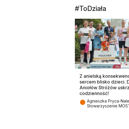
#ToDziała
Z anielską konsekwenc
sercem blisko dzieci.
Aniołów Stróżów uskr
codzienność!
●
Agnieszka Pryca-Nal
Stowarzyszenie MOS