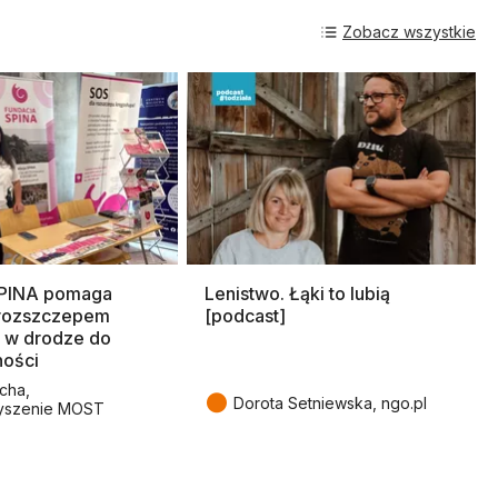
Zobacz wszystkie
SPINA pomaga
Lenistwo. Łąki to lubią
rozszczepem
[podcast]
 w drodze do
ności
cha,
●
Dorota Setniewska, ngo.pl
yszenie MOST