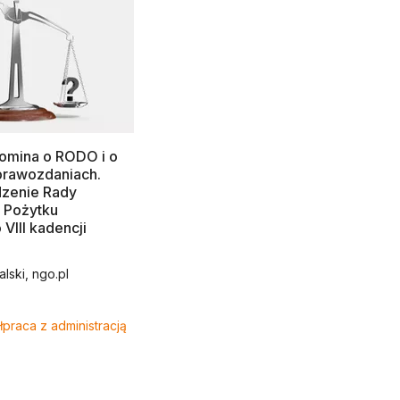
omina o RODO i o
prawozdaniach.
dzenie Rady
i Pożytku
VIII kadencji
lski, ngo.pl
praca z administracją