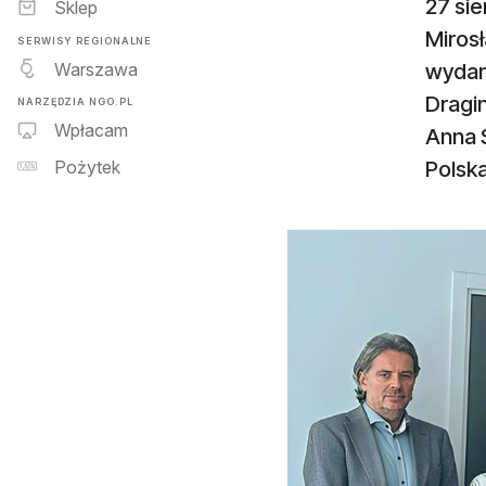
27 si
Sklep
Miros
SERWISY REGIONALNE
Warszawa
wydarz
Dragin
NARZĘDZIA NGO.PL
Wpłacam
Anna 
Polska
Pożytek