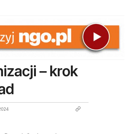
zacji – krok
sad
 2024