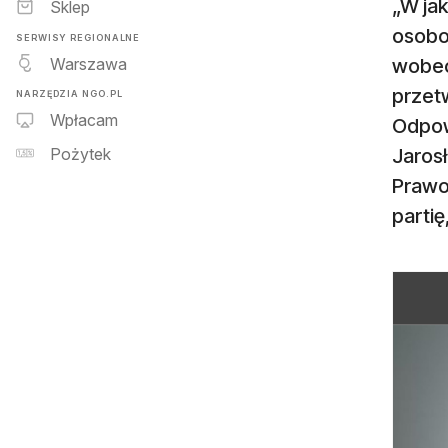
„W jak
Sklep
osobo
SERWISY REGIONALNE
Warszawa
wobec
przet
NARZĘDZIA NGO.PL
Wpłacam
Odpow
Jaros
Pożytek
Prawo
partię