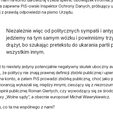
e nam na konto darowiznę trzeba spełnić obowiązek informacyj
a zapewne PiS-owski Inspektor Ochrony Danych, próbujący ud
 z prawdą odpowiedzi na pismo Urzędu.
Niezależnie więc od politycznych sympatii i antyp
jedziemy na tym samym wózku i powinniśmy trzy
drążył, bo szukając pretekstu do ukarania partii p
wszystkim innym.
est to niestety jedyny potencjalnie negatywny skutek uboczny a
że politycy nie znają prawnej definicji zbiórki publicznej i upie
na konto, a zatem PiS prowadzi zbiórkę publiczną, choć jako p
norancją wykazali się, między innymi, cieszący się z niezroz
opinii publicznej Roman Giertych, czy wywodzący się ze śro
ywy „Wolne sądy”, a obecnie europoseł Michał Wawrykiewicz.
, co ta ma wspólnego z nami?