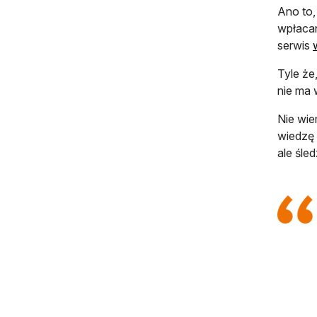
Ano to,
wpłacan
serwis
Tyle że
nie ma 
Nie wie
wiedzę 
ale śle