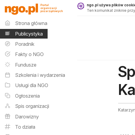
Publicystyka - ngo.pl
ngo.pl używa plików cookie
Portal
organizacji
Ten komunikat zniknie przy
pozarządowych
Menu główne
Strona główna
Publicystyka
Poradnik
Fakty o NGO
Fundusze
Sp
Szkolenia i wydarzenia
Ka
Usługi dla NGO
Ogłoszenia
Spis organizacji
Katarzyn
Darowizny
To działa