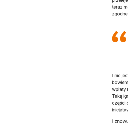
przelej
teraz m
zgodnej
I nie j
bowiem, 
wpłaty 
Taką ig
części 
inicjat
I znowu