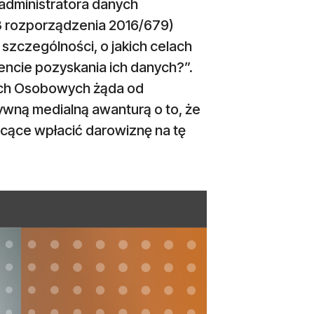
 administratora danych
3 rozporządzenia 2016/679)
zczególności, o jakich celach
ncie pozyskania ich danych?”.
ych Osobowych żąda od
ywną medialną awanturą o to, że
hcące wpłacić darowiznę na tę