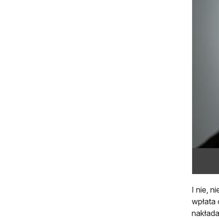
I nie, 
wpłata 
nakłada