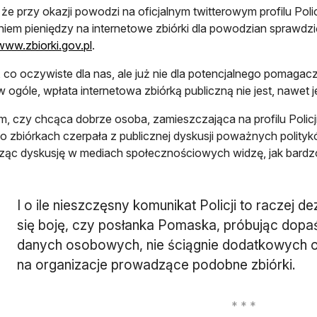
 że przy okazji powodzi na oficjalnym twitterowym profilu Polic
iem pieniędzy na internetowe zbiórki dla powodzian sprawdzi
otwiera się w nowej karcie
www.zbiorki.gov.pl
.
, co oczywiste dla nas, ale już nie dla potencjalnego pomagac
w ogóle, wpłata internetowa zbiórką publiczną nie jest, nawet j
m, czy chcąca dobrze osoba, zamieszczająca na profilu Polic
o zbiórkach czerpała z publicznej dyskusji poważnych politykó
dząc dyskusję w mediach społecznościowych widzę, jak bard
I o ile nieszczęsny komunikat Policji to raczej d
się boję, czy posłanka Pomaska, próbując dopa
danych osobowych, nie ściągnie dodatkowych 
na organizacje prowadzące podobne zbiórki.