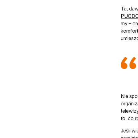
Ta, daw
PUOD
my – or
komfort
umieszc
Nie spo
organiz
telewiz
to, co 
Jeśli w