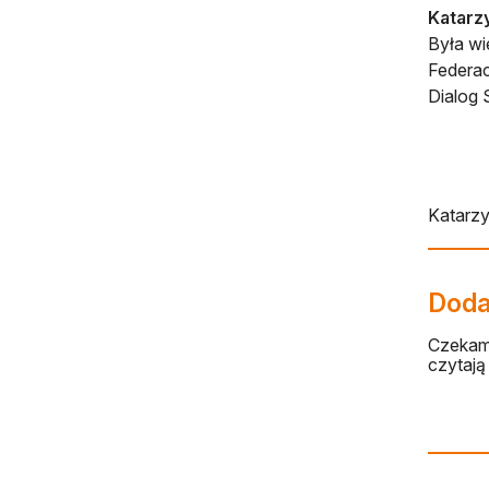
Katarz
Była wi
Federac
Dialog 
Katarz
Dodaj
Czekamy
czytają 