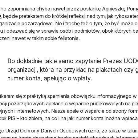
no zapomniana chyba nawet przez posłankę Agnieszkę Pomas
otwiera się w nowej karcie
O
, będzie pretekstem do krótkiej refleksji nad tym, jak rykos
ganizacje pozarządowe. No i trochę też o tym, że być może c
u i odezwać się w sprawie osób i podmiotów, obok których ba
zeni nawet w takim sobie felietonie.
Bo dokładnie takie samo zapytanie Prezes UOD
organizacji, która na przykład na plakatach czy 
numer konta, apelując o wpłaty.
tkałam się z praktyką spełniania obowiązku informacyjnego 
acji pozarządowych apelach o wsparcie publikowanych na pla
yjnych i internetowych. Nasze apele o wsparcie od strony form
robił PiS – kto zbiera, na co i na jaki numer konta można wpłaca
ięc Urząd Ochrony Danych Osobowych uzna, że także w takim