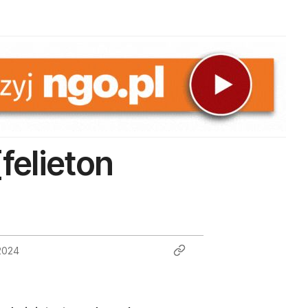
felieton
2024