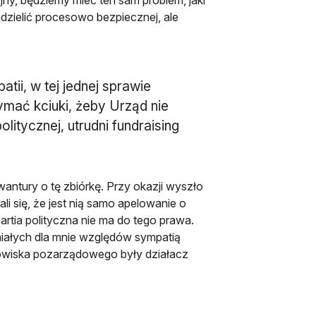
ny, będziemy mieć ten sam problem, jaki
zielić procesowo bezpiecznej, ale
atii, w tej jednej sprawie
mać kciuki, żeby Urząd nie
olitycznej, utrudni fundraising
wantury o tę zbiórkę. Przy okazji wyszło
rali się, że jest nią samo apelowanie o
artia polityczna nie ma do tego prawa.
umiałych dla mnie względów sympatią
dowiska pozarządowego były działacz