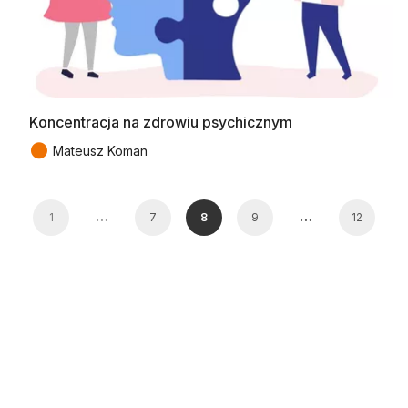
Koncentracja na zdrowiu psychicznym
●
Mateusz Koman
…
…
1
7
8
9
12