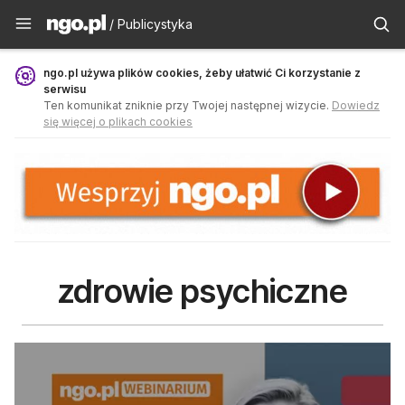
Publicystyka - ngo.pl
/ Publicystyka
ngo.pl używa plików cookies, żeby ułatwić Ci korzystanie z
serwisu
Ten komunikat zniknie przy Twojej następnej wizycie.
Dowiedz
się więcej o plikach cookies
zdrowie psychiczne