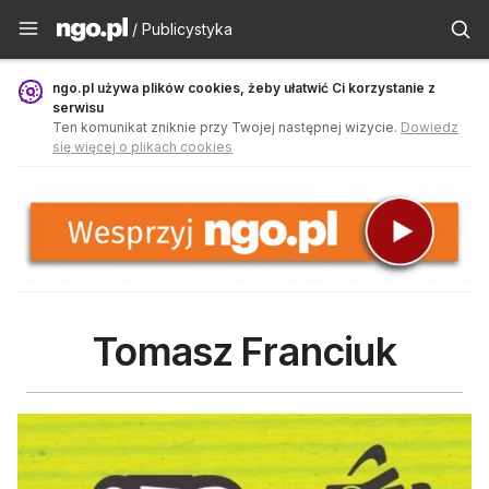
Publicystyka - ngo.pl
/ Publicystyka
ngo.pl używa plików cookies, żeby ułatwić Ci korzystanie z
serwisu
Ten komunikat zniknie przy Twojej następnej wizycie.
Dowiedz
się więcej o plikach cookies
Tomasz Franciuk