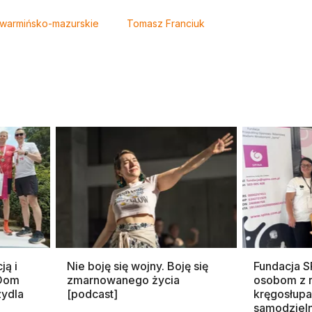
warmińsko-mazurskie
Tomasz Franciuk
ją i
Nie boję się wojny. Boję się
Fundacja 
 Dom
zmarnowanego życia
osobom z 
zydla
[podcast]
kręgosłupa
samodziel