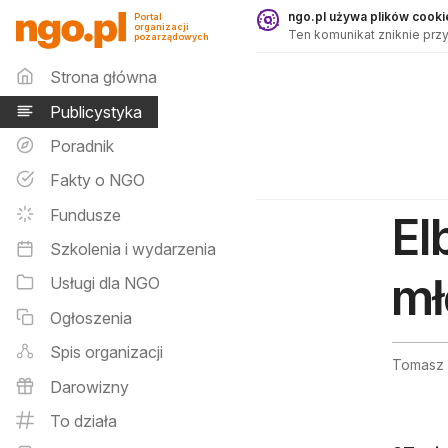
Publicystyka - ngo.pl
ngo.pl używa plików cookie
Portal
organizacji
Ten komunikat zniknie przy
pozarządowych
Menu główne
Strona główna
Publicystyka
Poradnik
Fakty o NGO
Fundusze
El
Szkolenia i wydarzenia
mł
Usługi dla NGO
Ogłoszenia
Spis organizacji
Tomasz F
Darowizny
To działa