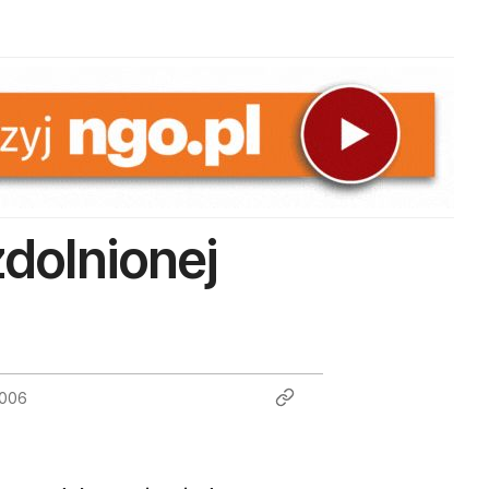
zdolnionej
2006