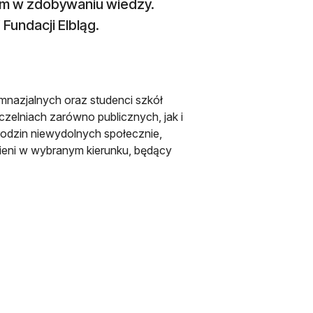
im w zdobywaniu wiedzy.
undacji Elbląg.
mnazjalnych oraz studenci szkół
zelniach zarówno publicznych, jak i
 rodzin niewydolnych społecznie,
nieni w wybranym kierunku, będący