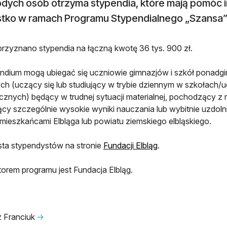
odych osób otrzyma stypendia, które mają pomóc 
tko w ramach Programu Stypendialnego „Szansa” F
rzyznano stypendia na łączną kwotę 36 tys. 900 zł.
ndium mogą ubiegać się uczniowie gimnazjów i szkół ponadgi
h (uczący się lub studiujący w trybie dziennym w szkołach/uc
icznych) będący w trudnej sytuacji materialnej, pochodzący z
ący szczególnie wysokie wyniki nauczania lub wybitnie uzdol
 mieszkańcami Elbląga lub powiatu ziemskiego elbląskiego.
ista stypendystów na stronie
Fundacji Elbląg
.
torem programu jest Fundacja Elbląg.
 Franciuk
🡢