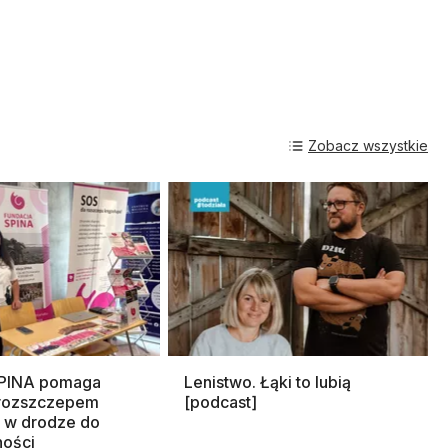
Zobacz wszystkie
SPINA pomaga
Lenistwo. Łąki to lubią
rozszczepem
[podcast]
 w drodze do
ności