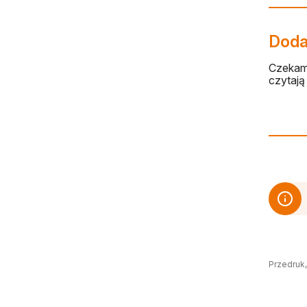
Dodaj
Czekamy
czytają 
Przedruk,