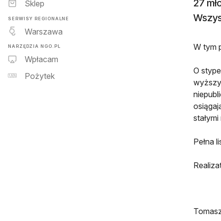
27 mł
Sklep
Wszys
SERWISY REGIONALNE
Warszawa
W tym p
NARZĘDZIA NGO.PL
Wpłacam
O stype
Pożytek
wyższyc
niepubl
osiągaj
stałymi
Pełna l
Realiza
Tomasz