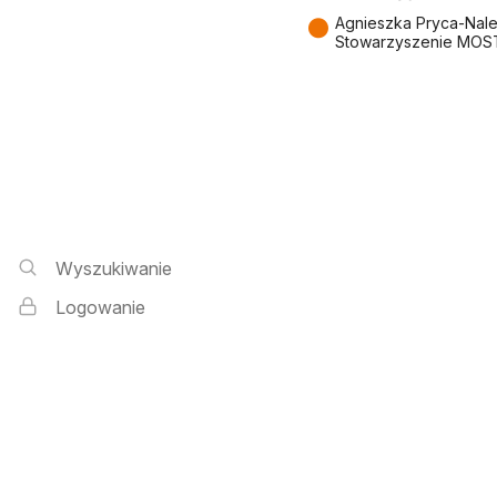
●
Agnieszka Pryca-Nal
Stowarzyszenie MOS
Wyszukiwarka i logowanie
Wyszukiwanie
Logowanie