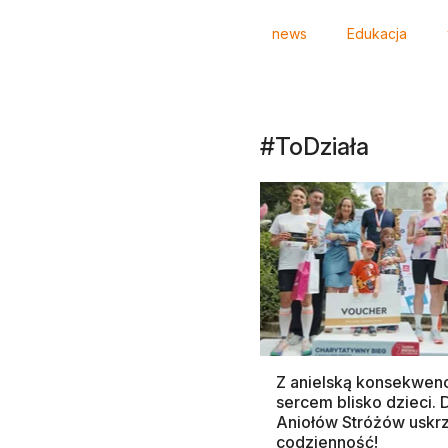
Tagi
news
Edukacja
#ToDziała
Z anielską konsekwenc
sercem blisko dzieci.
Aniołów Stróżów uskr
codzienność!