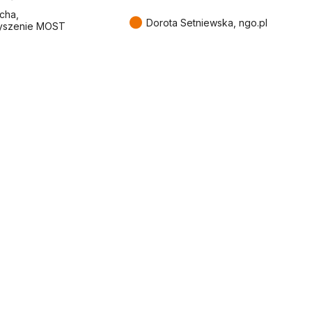
cha,
●
Dorota Setniewska, ngo.pl
yszenie MOST