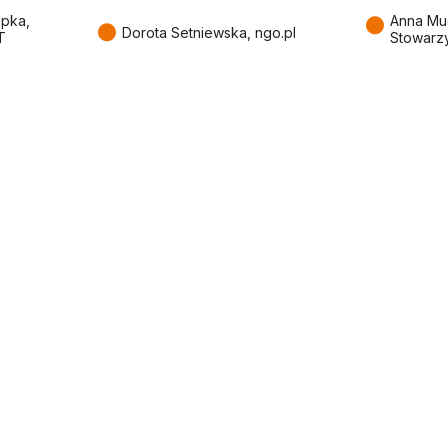
●
epka,
Anna Mu
●
Dorota Setniewska, ngo.pl
T
Stowarz