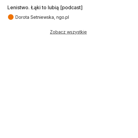
Lenistwo. Łąki to lubią [podcast]
●
Dorota Setniewska, ngo.pl
Zobacz wszystkie