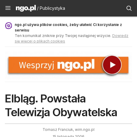
Publicystyka - ngo.pl
/ Publicystyka
ngo.pl używa plików cookies, żeby ułatwić Ci korzystanie z
serwisu
Ten komunikat zniknie przy Twojej następnej wizycie.
Dowiedz
się więcej o plikach cookies
Elbląg. Powstała
Telewizja Obywatelska
Tomasz Franciuk, wim.ngo.pl
15 listopada 2006