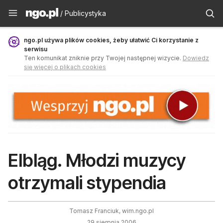
Publicystyka - ngo.pl
/ Publicystyka
ngo.pl używa plików cookies, żeby ułatwić Ci korzystanie z
serwisu
Ten komunikat zniknie przy Twojej następnej wizycie.
Dowiedz
się więcej o plikach cookies
Elbląg. Młodzi muzycy
otrzymali stypendia
Tomasz Franciuk, wim.ngo.pl
29 sierpnia 2006