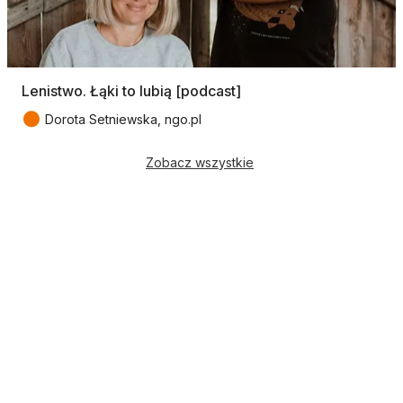
Lenistwo. Łąki to lubią [podcast]
●
Dorota Setniewska, ngo.pl
Zobacz wszystkie